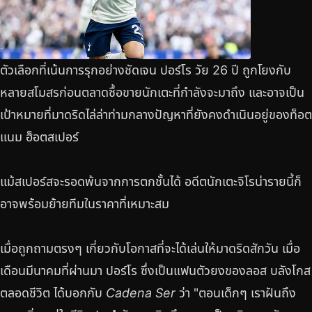
ตัวเลือกที่เน้นการรุกอย่างชัดเจน ปอร์โร วัย 26 ปี ถูกโยงกับ
หลายสโมสรก่อนตลาดซื้อขายนักเตะที่กำลังจะมาถึง และอาจเป็น
เป้าหมายที่มาดริดไล่ล่าท่ามกลางปัญหาที่ยังคงดำเนินอยู่ของท็อต
แนม ฮ็อตสเปอร์
แม้สเปอร์สจะรอดพ้นจากการตกชั้นได้ อดีตนักเตะจิโรน่ารายนี้ก็
อาจพร้อมย้ายทีมในราคาที่เหมาะสม
เมื่อถูกถามตรงๆ เกี่ยวกับโอกาสที่จะได้เล่นให้มาดริดสักวัน เมื่อ
เดือนมีนาคมที่ผ่านมา ปอร์โร ซึ่งเป็นแฟนตัวยงของลอส บลังโกส
ตลอดชีวิต ได้บอกกับ
Cadena Ser
ว่า "ตอนเด็กๆ เราฝันถึง