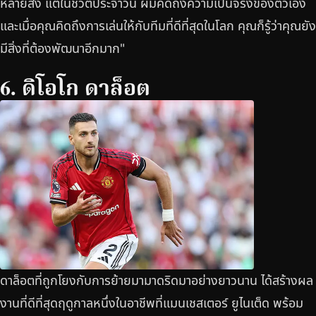
หลายสิ่ง แต่ในชีวิตประจำวัน ผมคิดถึงความเป็นจริงของตัวเอง
และเมื่อคุณคิดถึงการเล่นให้กับทีมที่ดีที่สุดในโลก คุณก็รู้ว่าคุณยัง
มีสิ่งที่ต้องพัฒนาอีกมาก"
6. ดิโอโก ดาล็อต
ดาล็อตที่ถูกโยงกับการย้ายมามาดริดมาอย่างยาวนาน ได้สร้างผล
งานที่ดีที่สุดฤดูกาลหนึ่งในอาชีพที่แมนเชสเตอร์ ยูไนเต็ด พร้อม