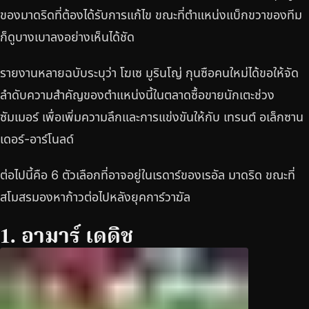
ของมาดริดที่ต้องได้รับการแก้ไข ขณะที่ตำแหน่งแบ็กขวาของทีม
ก็ดูบางเบาลงอย่างเห็นได้ชัด
รายงานหลายฉบับระบุว่า โฆเซ มูรินโญ่ กุนซือคนใหม่ได้ขอให้จัด
ลำดับความสำคัญของตำแหน่งนี้ในตลาดซื้อขายนักเตะช่วง
ซัมเมอร์ เพื่อเพิ่มความลึกและการแข่งขันให้กับ เทรนต์ อเล็กซาน
เดอร์-อาร์โนลด์
ต่อไปนี้คือ 6 ตัวเลือกที่อาจอยู่ในเรดาร์ของเรอัล มาดริด ขณะที่
สโมสรมองหาก้าวต่อไปหลังยุคการ์วาฆัล
1. อามาร์ เดดิช