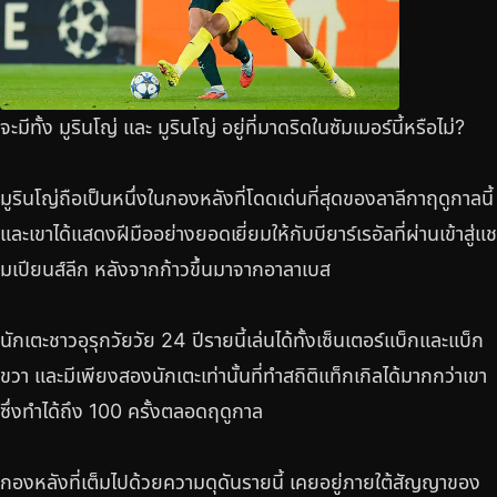
จะมีทั้ง มูรินโญ่ และ มูรินโญ่ อยู่ที่มาดริดในซัมเมอร์นี้หรือไม่?
มูรินโญ่ถือเป็นหนึ่งในกองหลังที่โดดเด่นที่สุดของลาลีกาฤดูกาลนี้
และเขาได้แสดงฝีมืออย่างยอดเยี่ยมให้กับบียาร์เรอัลที่ผ่านเข้าสู่แช
มเปียนส์ลีก หลังจากก้าวขึ้นมาจากอาลาเบส
นักเตะชาวอุรุกวัยวัย 24 ปีรายนี้เล่นได้ทั้งเซ็นเตอร์แบ็กและแบ็ก
ขวา และมีเพียงสองนักเตะเท่านั้นที่ทำสถิติแท็กเกิลได้มากกว่าเขา
ซึ่งทำได้ถึง 100 ครั้งตลอดฤดูกาล
กองหลังที่เต็มไปด้วยความดุดันรายนี้ เคยอยู่ภายใต้สัญญาของ