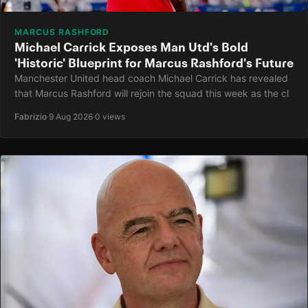
MARCUS RASHFORD
Michael Carrick Exposes Man Utd's Bold
'Historic' Blueprint for Marcus Rashford's Future
Manchester United head coach Michael Carrick has revealed
that Marcus Rashford will rejoin the squad this week as the cl
Fabrizio
·
9 Aug 2026
·
0 views