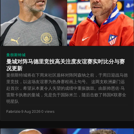
曼彻斯特城
曼城对阵马德里竞技高关注度友谊赛实时比分与赛
况更新
曼彻斯特城将在下周末社区盾杯对阵阿森纳之前，于周日迎战马德
里竞技，以这场友谊赛为热身赛程画上句号。 这两支欧洲豪门远
赴首尔，希望从本夏令人失望的成绩中重振旗鼓。由新帅恩佐·马
雷斯卡执教的曼城，先是负于国际米兰，随后击败了韩国K联赛全
明星队
Fabrizio
·
9 Aug 2026
·
0 views