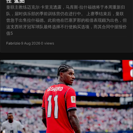
性"蓝图
曼联主教练迈克尔·卡里克透露，马库斯·拉什福德将于本周重新归
队，届时俱乐部的季前训练营仍在进行中。 上赛季结束后，曼联
曾急于出售拉什福德。此前他在巴塞罗那的租借表现颇为出色，但
这支西班牙冠军球队最终选择不行使购买选项，而其合同中据报价
值5
Fabrizio
·
9 Aug 2026
·
0 views