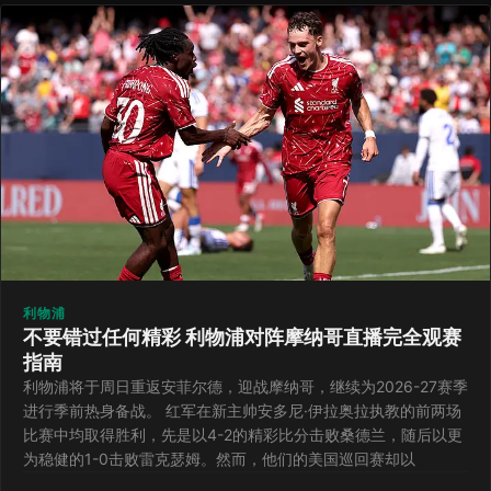
利物浦
不要错过任何精彩 利物浦对阵摩纳哥直播完全观赛
指南
利物浦将于周日重返安菲尔德，迎战摩纳哥，继续为2026-27赛季
进行季前热身备战。 红军在新主帅安多尼·伊拉奥拉执教的前两场
比赛中均取得胜利，先是以4-2的精彩比分击败桑德兰，随后以更
为稳健的1-0击败雷克瑟姆。然而，他们的美国巡回赛却以