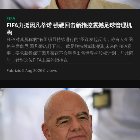
FIFA
FIFA力挺因凡蒂诺 强硬回击新指控震撼足球管理机
构
FIFA对其所称的"有组织且持续进行的"图谋发起反击，称有人企图
将主席詹尼·因凡蒂诺赶下台。 欧足联持续威胁抵制未来的FIFA赛
事，要求获得保证因凡蒂诺不会重启出售世界杯股权计划，与此同
时，针对这位FIFA主席的指控在
Fabrizio
·
9 Aug 2026
·
0 views