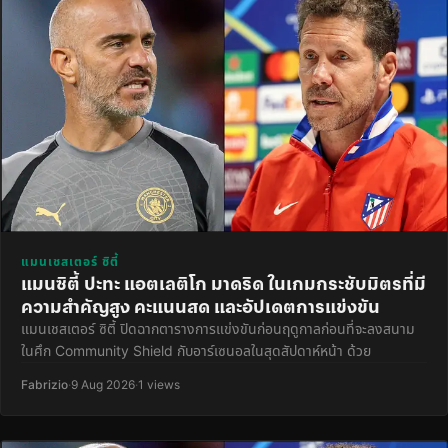
แมนเชสเตอร์ ซิตี้
แมนซิตี้ ปะทะ แอตเลติโก มาดริด ในเกมกระชับมิตรที่มี
ความสำคัญสูง คะแนนสด และอัปเดตการแข่งขัน
แมนเชสเตอร์ ซิตี้ ปิดฉากตารางการแข่งขันก่อนฤดูกาลก่อนที่จะลงสนาม
ในศึก Community Shield กับอาร์เซนอลในสุดสัปดาห์หน้า ด้วย
Fabrizio
·
9 Aug 2026
·
1 views