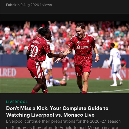
Fabrizio
·
9 Aug 2026
·
1 views
LIVERPOOL
Don't Miss a Kick: Your Complete Guide to
Watching Liverpool vs. Monaco Live
Liverpool continue their preparations for the 2026–27 season
on Sunday as they return to Anfield to host Monaco in a pre