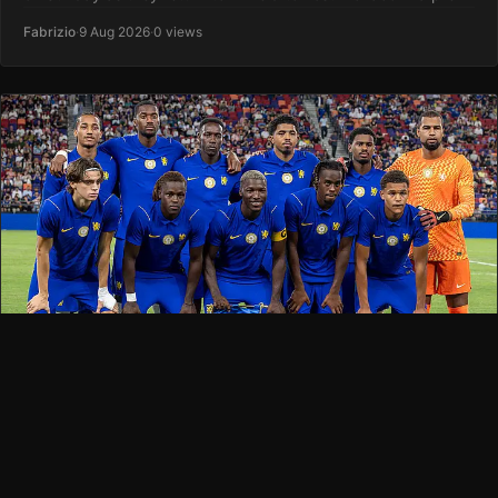
Fabrizio
·
9 Aug 2026
·
0 views
切尔西
不要错过 如何收看柔佛达鲁尔塔兹姆对阵切尔西的
直播
切尔西将在季前赛巡回赛的收官之战中迎战一支陌生的对手——马