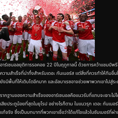
อาร์เซนอลยุติการรอคอย 22 ปีในฤดูกาลนี้ ด้วยการคว้าแชมป์พรีเ
ความสำเร็จที่น่าทึ่งสำหรับเดอะ กันเนอร์ส แต่สิ่งที่ควรทำให้ทีมอื่
ยังมีพื้นที่ให้เติบโตอีกมาก และอัลบาเรซอาจช่วยพาพวกเขาไปสู่ระด
รากฐานของความสำเร็จของอาร์เซนอลคือแนวรับที่แทบจะเจาะไม่ได้ 
เสียประตูน้อยที่สุดในยุโรป อย่างไรก็ตาม ในแนวรุก เดอะ กันเนอร
แท้จริง ซึ่งเป็นบทบาทที่พวกเขาเชื่อว่าได้แก้ไขแล้วในซัมเมอร์ที่