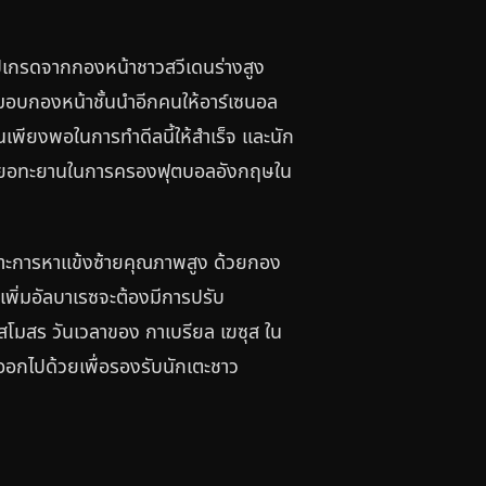
อัปเกรดจากกองหน้าชาวสวีเดนร่างสูง
ะมอบกองหน้าชั้นนำอีกคนให้อาร์เซนอล
ินเพียงพอในการทำดีลนี้ให้สำเร็จ และนัก
มทะเยอทะยานในการครองฟุตบอลอังกฤษใน
พาะการหาแข้งซ้ายคุณภาพสูง ด้วยกอง
พิ่มอัลบาเรซจะต้องมีการปรับ
สโมสร วันเวลาของ กาเบรียล เฆซุส ใน
ยออกไปด้วยเพื่อรองรับนักเตะชาว