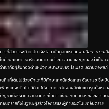
การที่อัลบาเรซย้ายไปบาร์เซโลนานั้นดูสมเหตุสมผล
เกือบจะมากเกิ
ในตัวนักเตะชาวอาร์เจนตินามาอย่างยาวนาน และถูกมองว่าเป็นตั
ว่าเขาคือผู้สืบทอดตำแหน่งที่เหมาะสมของ โรเบิร์ต เลวานดอฟสกี้ 
ในทีมที่เต็มไปด้วยนักเตะที่มีทักษะเทคนิคขัดเกลา อัลบาเรซ ซึ่งเป
เพียงแต่จะเติบโตได้ดี แต่ยังจะยกระดับผลผลิตในแนวรุกทั้งหม
ปัญหาเนื่องจากความสามารถในการเชื่อมเกมที่ลดลงของเลวานดอฟสก
ที่อันตรายทั้งในฐานะผู้สร้างโอกาสและผู้ทำประตูในเขตอันตราย