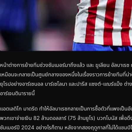
หน้าต่างการย้ายทีมช่วงซัมเมอร์มาถึงแล้ว และ ฆูเลียน อัลบาเร
เหมือนจะกลายเป็นศูนย์กลางของหนึ่งในเรื่องราวการย้ายทีมที่น่
ยุโรปอย่างอาร์เซนอล บาร์เซโลนา และปารีส แซงต์-แฌร์แม็ง ต่
อาร์เจนตินารายนี้
แอตเลติโก มาดริด ทำให้อัลบาเรซกลายเป็นการซื้อตัวที่แพงเป็นอั
พวกเขาจ่ายเงิน 82 ล้านดอลลาร์ (75 ล้านยูโร) บวกโบนัส เพื่อดึ
ซัมเมอร์ปี 2024 อย่างไรก็ตาม หลังจากสองฤดูกาลที่ไม่ได้แชมป