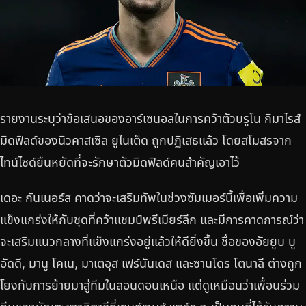
รายงานระบุว่าข้อเสนอของอาร์เซนอลในการคว้าตัวบรูโน กิมาไรส์
มิดฟิลด์ของนิวคาสเซิล ยูไนเต็ด ถูกปฏิเสธแล้ว โดยสโมสรจาก
ไทน์ไซด์ยืนหยัดที่จะรักษาตัวมิดฟิลด์คนสำคัญเอาไว้
เดอะ กันเนอร์ส คาดว่าจะเสริมทัพในช่วงซัมเมอร์นี้เพื่อเพิ่มความ
แข็งแกร่งให้กับชุดที่คว้าแชมป์พรีเมียร์ลีก และมีการคาดการณ์ว่า
จะเสริมแนวกลางที่แข็งแกร่งอยู่แล้วให้ดียิ่งขึ้น ชื่อของอัยยูบ บู
อัดดี, มานู โคเน, มาเตอุส เฟร์นันเดส และซานโดร โตนาลี ต่างถูก
โยงกับการย้ายมาสู่ทีมในลอนดอนเหนือ แต่ดูเหมือนว่าเพื่อนร่วม