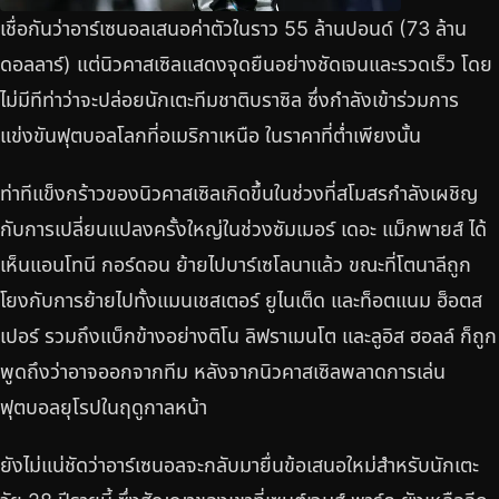
เชื่อกันว่าอาร์เซนอลเสนอค่าตัวในราว 55 ล้านปอนด์ (73 ล้าน
ดอลลาร์) แต่นิวคาสเซิลแสดงจุดยืนอย่างชัดเจนและรวดเร็ว โดย
ไม่มีทีท่าว่าจะปล่อยนักเตะทีมชาติบราซิล ซึ่งกำลังเข้าร่วมการ
แข่งขันฟุตบอลโลกที่อเมริกาเหนือ ในราคาที่ต่ำเพียงนั้น
ท่าทีแข็งกร้าวของนิวคาสเซิลเกิดขึ้นในช่วงที่สโมสรกำลังเผชิญ
กับการเปลี่ยนแปลงครั้งใหญ่ในช่วงซัมเมอร์ เดอะ แม็กพายส์ ได้
เห็นแอนโทนี กอร์ดอน ย้ายไปบาร์เซโลนาแล้ว ขณะที่โตนาลีถูก
โยงกับการย้ายไปทั้งแมนเชสเตอร์ ยูไนเต็ด และท็อตแนม ฮ็อตส
เปอร์ รวมถึงแบ็กข้างอย่างติโน ลิฟราเมนโต และลูอิส ฮอลล์ ก็ถูก
พูดถึงว่าอาจออกจากทีม หลังจากนิวคาสเซิลพลาดการเล่น
ฟุตบอลยุโรปในฤดูกาลหน้า
ยังไม่แน่ชัดว่าอาร์เซนอลจะกลับมายื่นข้อเสนอใหม่สำหรับนักเตะ