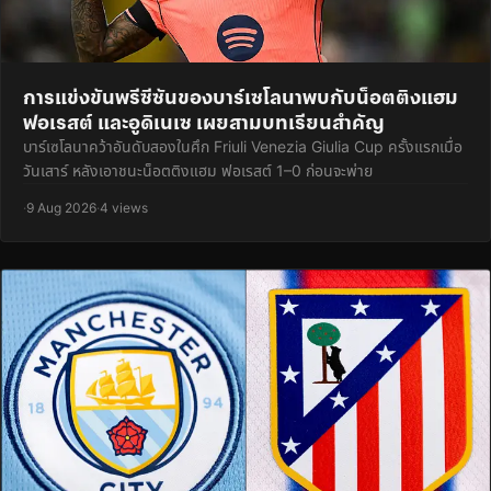
การแข่งขันพรีซีซันของบาร์เซโลนาพบกับน็อตติงแฮม
ฟอเรสต์ และอูดิเนเซ เผยสามบทเรียนสำคัญ
บาร์เซโลนาคว้าอันดับสองในศึก Friuli Venezia Giulia Cup ครั้งแรกเมื่อ
วันเสาร์ หลังเอาชนะน็อตติงแฮม ฟอเรสต์ 1–0 ก่อนจะพ่าย
·
9 Aug 2026
·
4 views