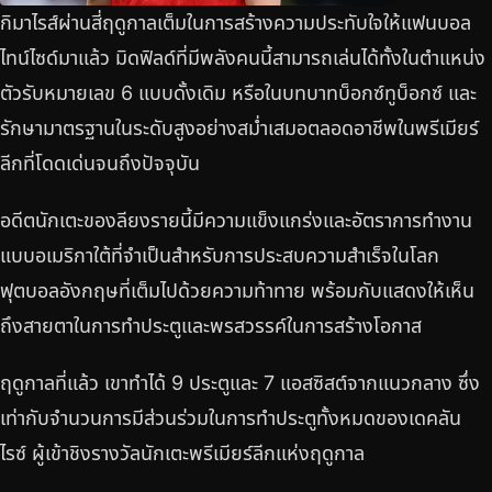
กิมาไรส์ผ่านสี่ฤดูกาลเต็มในการสร้างความประทับใจให้แฟนบอล
ไทน์ไซด์มาแล้ว มิดฟิลด์ที่มีพลังคนนี้สามารถเล่นได้ทั้งในตำแหน่ง
ตัวรับหมายเลข 6 แบบดั้งเดิม หรือในบทบาทบ็อกซ์ทูบ็อกซ์ และ
รักษามาตรฐานในระดับสูงอย่างสม่ำเสมอตลอดอาชีพในพรีเมียร์
ลีกที่โดดเด่นจนถึงปัจจุบัน
อดีตนักเตะของลียงรายนี้มีความแข็งแกร่งและอัตราการทำงาน
แบบอเมริกาใต้ที่จำเป็นสำหรับการประสบความสำเร็จในโลก
ฟุตบอลอังกฤษที่เต็มไปด้วยความท้าทาย พร้อมกับแสดงให้เห็น
ถึงสายตาในการทำประตูและพรสวรรค์ในการสร้างโอกาส
ฤดูกาลที่แล้ว เขาทำได้ 9 ประตูและ 7 แอสซิสต์จากแนวกลาง ซึ่ง
เท่ากับจำนวนการมีส่วนร่วมในการทำประตูทั้งหมดของเดคลัน
ไรซ์ ผู้เข้าชิงรางวัลนักเตะพรีเมียร์ลีกแห่งฤดูกาล