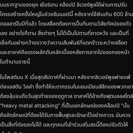
บนรากฐานของยุค เยือร์เกน คล็อปป์ ลิเวอร์พูลได้ผ่านการปรับ
โครงสร้างครั้งใหญ่ในช่วงซัมเมอร์นี้ หลังจากใช้เงินเกิน 600 ล้าน
ดอลลาร์ในปีที่แล้ว โดยสล็อตต้องการปั้นทีมตามวิสัยทัศน์ของตัว
เอง อย่างไรก็ตาม สิ่งต่างๆ ไม่ได้เป็นไปตามที่คาดหวัง และเป็นที่
เชื่อกันอย่างกว้างขวางว่าความสัมพันธ์ที่แตกร้าวระหว่างสล็อต
และซาลาห์คือแรงผลักดันหลักเบื้องหลังการจากไปของกองหน้า
ในตำนานรายนี้
ในโพสต์บน X เมื่อสุดสัปดาห์ที่ผ่านมา หลังจากลิเวอร์พูลพ่ายแพ้
ต่อแอสตัน วิลล่า ซึ่งทำให้ชะตากรรมในแชมเปียนส์ลีกของพวกเขา
ต้องลุ้นจนถึงวันสุดท้ายของฤดูกาล ซาลาห์ได้อ้างถึงฟุตบอลสไตล์
"heavy metal attacking" ที่เป็นเอกลักษณ์ของคล็อปป์ "นั่น
คืออัตลักษณ์ที่ต้องได้รับการฟื้นฟูและรักษาไว้อย่างถาวร มันควร
เป็นสิ่งที่ต่อรองไม่ได้ และทุกคนที่เข้าร่วมสโมสรนี้ต้องปรับตัวให้