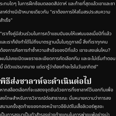
ระทบใดๆ ในการฝึกซ้อมตลอดสัปดาห์ และท้ายที่สุดแล้วเขาและซา
ลาห์ต่างมีเป้าหมายเดียวกัน "เราต้องการให้สโมสรประสบความ
สำเร็จ"
"เราทั้งคู่มีส่วนร่วมในการคว้าแชมป์มอบให้แฟนบอลเมื่อปีที่แล้ว
และเราก็ยังทำได้ไม่ถึงมาตรฐานนั้นในฤดูกาลนี้ สิ่งที่เราทุกคน
ต้องการคือการทำซ้ำความสำเร็จของปีที่แล้ว เขาจะลงเล่นไหม?
ผมไม่เคยเปิดเผยรายละเอียดการคัดเลือกทีม และจะไม่เริ่มทำตอน
นี้ มีตัวแปรมากมาย แต่เรารู้ว่าต้องทำอะไรในวันอาทิตย์"
พิธีส่งซาลาห์จะดำเนินต่อไป
หากสล็อตเลือกที่จะแสดงจุดยืนด้วยการทิ้งซาลาห์ไว้นอกทีมเพื่อ
ลงโทษสำหรับการวิจารณ์ต่อสาธารณะ นั่นหมายความว่าการลง
สนามครั้งสุดท้ายของกองหน้าชาวอียิปต์ในเสื้อลิเวอร์พูลจะ
เป็นการลงมาเป็นตัวสำรองช่วงท้ายเกมในการพ่ายแพ้อย่างน่า