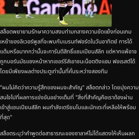
สล็อตพยายามรักษาความสงบท่ามกลางความขัดแย้งก่อนเกม
เหย้าของลิเวอร์พูลที่จะพบกับเบรนท์ฟอร์ดในวันอาทิตย์ การได้
แต้มหรือมากกว่านั้นจะการันตีสิทธิ์แชมเปียนส์ลีก แต่หากแพ้อาจ
ถูกบอร์นมัธแซงหน้าหากเชอร์รีส์เอาชนะน็อตติงแฮม ฟอเรสต์ได้
โดยมีเพียงผลต่างประตูเท่านั้นที่คั่นระหว่างสองทีม
"ผมไม่คิดว่าความรู้สึกของผมจะสำคัญ" สล็อตกล่าว โดยมุ่งความ
สนใจไปที่ผลการแข่งขันอย่างเต็มที่ "สิ่งที่สำคัญคือเราต้องผ่าน
เข้าสู่แชมเปียนส์ลีก ผมกำลังเตรียมโมและนักเตะที่เหลือให้พร้อม
ที่สุด"
สล็อตระบุว่าคำพูดต่อสาธารณะของซาลาห์ไม่ได้แสดงให้เห็นผลก