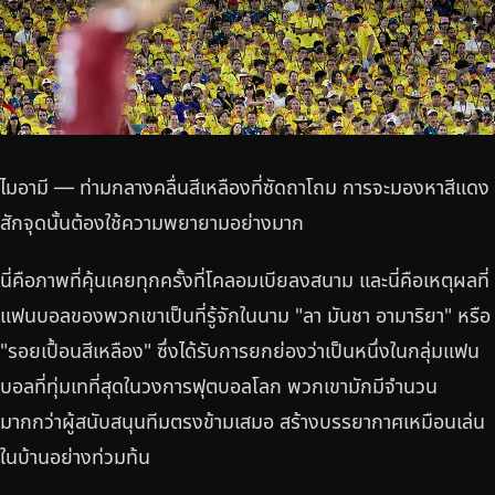
ไมอามี — ท่ามกลางคลื่นสีเหลืองที่ซัดถาโถม การจะมองหาสีแดง
สักจุดนั้นต้องใช้ความพยายามอย่างมาก
นี่คือภาพที่คุ้นเคยทุกครั้งที่โคลอมเบียลงสนาม และนี่คือเหตุผลที่
แฟนบอลของพวกเขาเป็นที่รู้จักในนาม "ลา มันชา อามาริยา" หรือ
"รอยเปื้อนสีเหลือง" ซึ่งได้รับการยกย่องว่าเป็นหนึ่งในกลุ่มแฟน
บอลที่ทุ่มเทที่สุดในวงการฟุตบอลโลก พวกเขามักมีจำนวน
มากกว่าผู้สนับสนุนทีมตรงข้ามเสมอ สร้างบรรยากาศเหมือนเล่น
ในบ้านอย่างท่วมท้น