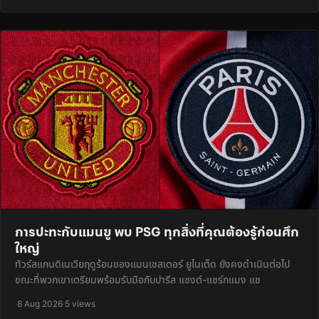
การปะทะกับแมนยู พบ PSG ทุกสิ่งที่คุณต้องรู้ก่อนศึก
ใหญ่
ทัวร์สแกนดิเนเวียฤดูร้อนของแมนเชสเตอร์ ยูไนเต็ด ยังคงดำเนินต่อไป
ขณะที่พวกเขาเตรียมพร้อมรับมือกับปารีส แซงต์-แชร์กแมง แช
·
8 Aug 2026
·
5 views