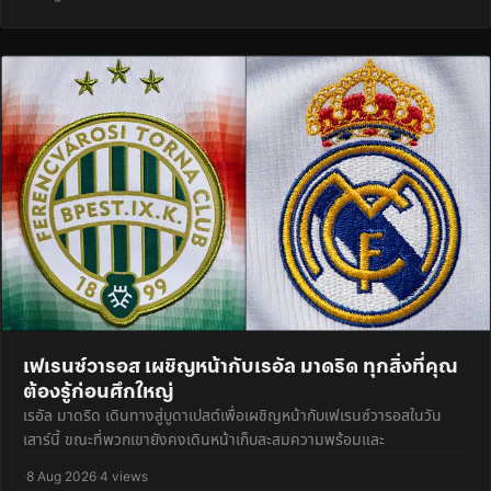
เฟเรนซ์วารอส เผชิญหน้ากับเรอัล มาดริด ทุกสิ่งที่คุณ
ต้องรู้ก่อนศึกใหญ่
เรอัล มาดริด เดินทางสู่บูดาเปสต์เพื่อเผชิญหน้ากับเฟเรนซ์วารอสในวัน
เสาร์นี้ ขณะที่พวกเขายังคงเดินหน้าเก็บสะสมความพร้อมและ
·
8 Aug 2026
·
4 views