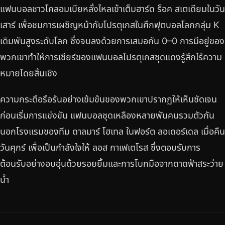
แฟนบอลชาวโคลอมเบียหลั่งไหลเข้าเต็มฮาร์ด ร็อค สเตเดียมในวัน
เสาร์ เพื่อชมการเผชิญหน้ากับโปรตุเกสในศึกฟุตบอลโลกกลุ่ม K
เดิมพันสูงระดับโลก ซึ่งจบลงด้วยการเสมอกัน 0–0 การมีอยู่ของ
พวกเขาทำให้การเชียร์ของแฟนบอลโปรตุเกสชุดแดงรู้สึกไร้ความ
หมายโดยสิ้นเชิง
ความกระตือรือร้นอย่างเข้มข้นของพวกเขาปรากฏให้เห็นชัดเจน
ก่อนเริ่มการแข่งขัน แฟนบอลชุดเหลืองหลายพันคนรวมตัวกัน
นอกโรงแรมของทีม ดาลมาร์ โฮเทล ในฟอร์ต ลอเดอร์เดล เมื่อคืน
วันศุกร์ เพื่อเป็นกำลังใจให้ ลอส กาเฟเตโรส ซึ่งตอบรับการ
ต้อนรับอย่างอบอุ่นด้วยรอยยิ้มและการโบกมือจากดาดฟ้าสระว่าย
น้ำ