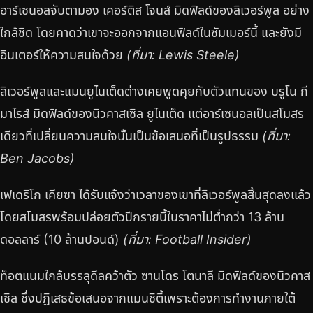
อาร์เซนอลจับตามอง เคอร์ติส โจนส์ มิดฟิลด์ของลิเวอร์พูล อย่าง
ใกล้ชิด โดยคาดว่าเขาจะออกจากแอนฟิลด์ในซัมเมอร์นี้ และยังมี
อินเตอร์ให้ความสนใจด้วย
(ที่มา: Lewis Steele)
ลิเวอร์พูลและแมนยูไนเต็ดต่างเคยพูดคุยกับตัวแทนของ บรูโน กี
มาไรส์ มิดฟิลด์ของนิวคาสเซิล ยูไนเต็ด แต่อาร์เซนอลเป็นสโมสร
เดียวที่เปลี่ยนความสนใจนั้นเป็นข้อเสนอที่เป็นรูปธรรม
(ที่มา:
Ben Jacobs)
เฟเดริโก เคียซา ได้รับแจ้งว่าเวลาของเขาที่ลิเวอร์พูลสิ้นสุดลงแล้ว
โดยสโมสรพร้อมปล่อยตัวปีกรายนี้ในราคาไม่ต่ำกว่า 13 ล้าน
ดอลลาร์ (10 ล้านปอนด์)
(ที่มา: Football Insider)
ท็อตแนมใกล้บรรลุดีลคว้าตัว ซานโดร โตนาลี มิดฟิลด์ของนิวคาส
เซิล ซึ่งปฏิเสธข้อเสนอจากแมนซิตี้เพราะต้องการทำงานภายใต้