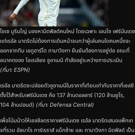
โชเซ มูรินโญ่ มองหามิดฟิลด์คนใหม่ โดยเฉพาะ เอนโซ เฟร์นันเดซ
แต่เรอัล มาดริดไม่ต้องการเดินหน้าจนกว่าผู้เล่นคนใดคนหนึ่งจะ
ออกจากทีม เอดูอาร์โด กามาวิงกา ยืนยันต้องการอยู่ต่อ ขณะที่
อนาคตของ โอเรเลียง ชูอาเมนี กำลังอยู่ระหว่างการประเมิน
(ที่มา: ESPN)
เรอัล มาดริดจะปล่อยตัวชูอาเมนีในราคาที่เทียบเท่ากับราคาที่เชลซี
ตั้งไว้สำหรับเฟร์นันเดซ คือ 137 ล้านดอลลาร์ (120 ล้านยูโร,
104 ล้านปอนด์)
(ที่มา: Defensa Central)
เพื่อโน้มน้าวให้เชลซีลดราคาเฟร์นันเดซ เรอัล มาดริดเสนอแพ็กเก
จที่รวม อัลบาโร การ์เรราส์ แบ็กซ้าย และ กามาวิงกา มิดฟิลด์ เป็น