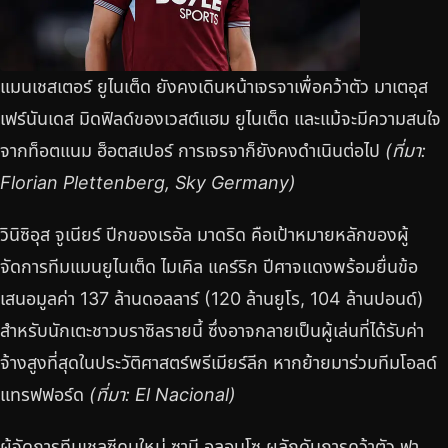
แมนเชสเตอร์ ยูไนเต็ด ยังคงเดินหน้าเจรจาเพื่อคว้าตัว มาเตอุส
เฟร์นันเดส มิดฟิลด์ของเวสต์แฮม ยูไนเต็ด และแม้จะมีความสนใจ
จากท็อตแนม ฮ็อตสเปอร์ การเจรจาก็ยังคงดำเนินต่อไป
(ที่มา:
Florian Plettenberg, Sky Germany)
วินิซิอุส จูเนียร์ ปีกของเรอัล มาดริด คือเป้าหมายหลักของผู้
จัดการทีมแมนยูไนเต็ด ไมเคิล แคร์ริก ปีศาจแดงพร้อมยื่นข้อ
เสนอมูลค่า 137 ล้านดอลลาร์ (120 ล้านยูโร, 104 ล้านปอนด์)
สำหรับนักเตะชาวบราซิลรายนี้ ซึ่งอาจกลายเป็นผู้เล่นที่ได้รับค่า
จ้างสูงที่สุดในประวัติศาสตร์พรีเมียร์ลีก หากย้ายมาร่วมทีมโอลด์
แทรฟฟอร์ด
(ที่มา: El Nacional)
ผู้จัดการทีมเชลซีคนใหม่ ซาบี อลอนโซ ผลักดันการคว้าตัว ฟา