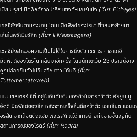
เบียน รุยซ์ มิดฟิลด์จากปารีส แซงต์-แฌร์แม็ง
(ที่มา: Fichajes)
เชลซียังจับตามองมานู โกเน มิดฟิลด์ของโรมา ซึ่งสนใจย้ายมา
เล่นในพรีเมียร์ลีก
(ที่มา: Il Messaggero)
เชลซียังสำรวจความเป็นไปได้ในการดึงตัว เชซาเร กาซาเดอี
มิดฟิลด์ของโตริโน กลับมาอีกครั้ง โดยนักเตะวัย 23 ปีรายนี้อาจ
ถูกปล่อยยืมตัวไปอิปสวิช ทาวน์ทันที
(ที่มา:
Tuttomercatoweb)
แมนเชสเตอร์ ซิตี้ อยู่ในอันดับต้นของคิวในการคว้าตัว อัยยูบ บู
อัดดี มิดฟิลด์ของลีล หลังจากเสร็จสิ้นดีลคว้าตัว เอลเลียต แอนเด
อร์สัน จากน็อตติงแฮม ฟอเรสต์ แม้ว่าการย้ายทีมอาจขึ้นอยู่กับ
สถานการณ์ของโรดรี
(ที่มา: Rodra)