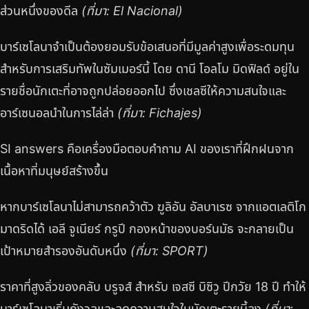
ส่วนหนึ่งของดีล
(ที่มา: El Nacional)
บาร์เซโลนาจำเป็นต้องยอมรับข้อเสนอที่มีมูลค่าสูงเพื่อระดมทุน
สำหรับการเสริมทัพในซัมเมอร์นี้ โดย ดานี โอลโม มิดฟิลด์ อยู่ใน
รายชื่อนักเตะที่อาจถูกปล่อยออกไป ซึ่งเชลซีให้ความสนใจและ
อาร์เซนอลนำในการไล่ล่า
(ที่มา: Fichajes)
SI answers คือเครื่องมือตอบคำถาม AI ของเราที่ฝึกฝนจาก
เนื้อหาที่มนุษย์สร้างขึ้น
หากบาร์เซโลนาไม่สามารถคว้าตัว ฆูลิอัน อัลบาเรซ จากแอตเลติโก
มาดริดได้ เอลี จูเนียร์ กรูปี กองหน้าของบอร์นมัธ จะกลายเป็น
เป้าหมายสำรองอันดับหนึ่ง
(ที่มา: SPORT)
ราคาที่สูงลิ่วของคลับ บรูจส์ สำหรับ เจสซี บิซิวู ปีกวัย 18 ปี ทำให้
บาร์เซโลนาเริ่มกังวลและลดความสนใจในนักเตะรายนี้ลง
(ที่มา: