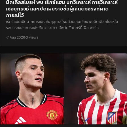
มิดเดิลสโบรห์ พบ เร็กซ์แฮม บทวิเคราะห์ การวิเคราะห์
เชิงยุทธวิธี และเปิดเผยรายชื่อผู้เล่นตัวจริงที่คาด
การณ์ไว้
เร็กซ์แฮมเปิดฉากการแข่งขันฤดูกาลใหม่ด้วยเกมเยือนพบมิดเดิลสโบรห์ใน
รอบแรกของการแข่งขันคาราบาว คัพ ในวันศุกร์นี้ ฟิล พาร์ก
·
7 Aug 2026
·
3 views