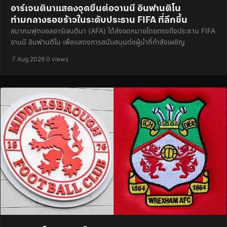
อาร์เจนตินาแสดงจุดยืนต่อจานนี อินฟานติโน
ท่ามกลางรอยร้าวในระดับประธาน FIFA ที่ลึกขึ้น
สมาคมฟุตบอลอาร์เจนตินา (AFA) ได้ส่งจดหมายโดยตรงถึงประธาน FIFA
จานนี อินฟานติโน เพื่อแสดงการสนับสนุนต่อผู้นำที่กำลังเผชิญ
·
7 Aug 2026
·
0 views