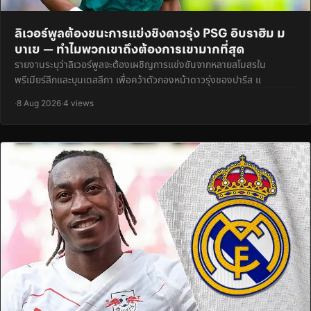
ลิเวอร์พูลต้องชนะการแย่งชิงดาวรุ่ง PSG อิบราฮิม ม
บาเย — ทำไมพวกเขาถึงต้องการเขามากที่สุด
รายงานระบุว่าลิเวอร์พูลจะต้องเผชิญการแข่งขันจากหลายสโมสรใน
พรีเมียร์ลีกและบุนเดสลีกา เพื่อคว้าตัวกองหน้าดาวรุ่งของปารีส แ
·
8 Aug 2026
·
4 views