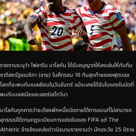
รายงานระบุว่า โฟลาริน บาโลกัน ได้รับอนุญาตให้ลงเล่นให้กับทีม
ชาติสหรัฐอเมริกา (ชาย) ในศึกรอบ 16 ทีมสุดท้ายของฟุตบอล
โลกที่จะพบกับเบลเยียมในวันจันทร์ แม้จะเคยได้รับใบแดงในนัดที่
พบกับบอสเนียและเฮอร์เซโกวีนา
บาโลกันถูกคาดว่าจะต้องพักหนึ่งนัดภายใต้การแบนที่ไม่สามารถ
อุทธรณ์ได้ตามกฎระเบียบการแข่งขันของ FIFA แต่
The
Athletic
อ้างอิงแหล่งข่าวนิรนามรายงานว่า นักเตะวัย 25 ปีราย