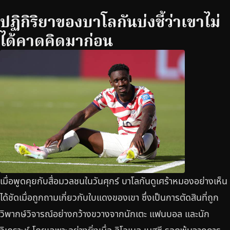
ปฏิกิริยาของบาโลกันบ่งชี้ว่าเขาไม่
ได้คาดคิดมาก่อน
เมื่อพูดคุยกับสื่อมวลชนในวันศุกร์ บาโลกันดูเศร้าหมองอย่างเห็น
ได้ชัดเมื่อถูกถามเกี่ยวกับใบแดงของเขา ซึ่งเป็นการตัดสินที่ถูก
วิพากษ์วิจารณ์อย่างกว้างขวางจากนักเตะ แฟนบอล และนัก