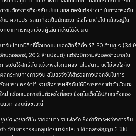
"เหมือนอยู่บ้าน" ในสภาพแวดล้อมแบบกาตาลันแห่งใหม่ และไม่มี
ความต้องการที่จะกลับไปแมนเชสเตอร์แต่อย่างใด ในทางตรงกัน
ข้าม ความปรารถนาที่จะเป็นนักเตะบาร์เซโลนาต่อไป แม้จะอยู่ใน
บทบาทการหมุนเวียนผู้เล่น ก็เห็นได้ชัดเจน
บาร์เซโลนามีสิทธิ์ซื้อขาดแบบเอกสิทธิ์ที่ตั้งไว้ที่ 30 ล้านยูโร (34.9
ล้านดอลลาร์, 26.2 ล้านปอนด์) แต่ยังมีความลังเลอย่างมากใน
การเปิดใช้สิทธิ์นั้น แม้จะพอใจกับผลงานในสนาม แต่ไม่พอใจกับ
ผลกระทบทางการเงิน สโมสรจึงได้สำรวจทางเลือกอื่นในการ
รักษาราชฟอร์ดไว้ รวมถึงการผลักดันให้มีการเจรจาค่าตัวนักเตะ
ใหม่ หรือเสนอการยืมตัวครั้งที่สอง ซึ่งยูไนเต็ดได้ปฏิเสธทั้งสอง
แนวทางจนถึงขณะนี้
มุนโด เดปอร์ติโบ
รายงานว่า ราชฟอร์ด ซึ่งค่าจ้างระหว่างการยืม
ตัวได้รับการครอบคลุมโดยบาร์เซโลนา ได้ตกลงสัญญา 3 ปีไป