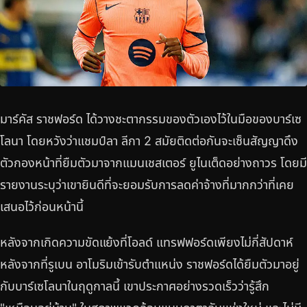
มาร์คัส ราชฟอร์ด ได้วางชะตากรรมของตัวเองไว้ในมือของบาร์เซ
โลนา โดยหวังว่าแชมป์ลา ลีกา 2 สมัยติดต่อกันจะเซ็นสัญญาดึง
ตัวกองหน้าที่ยืมตัวมาจากแมนเชสเตอร์ ยูไนเต็ดอย่างถาวร โดยมี
รายงานระบุว่าเขายินดีที่จะยอมรับการลดค่าจ้างที่มากกว่าที่เคย
เสนอไว้ก่อนหน้านี้
หลังจากเกิดความขัดแย้งที่โอลด์ แทรฟฟอร์ดเพียงไม่กี่สัปดาห์
หลังจากที่รูเบน อาโมริมเข้ารับตำแหน่ง ราชฟอร์ดได้ยืมตัวมาอยู่
กับบาร์เซโลนาในฤดูกาลนี้ เขาประกาศอย่างรวดเร็วว่ารู้สึก