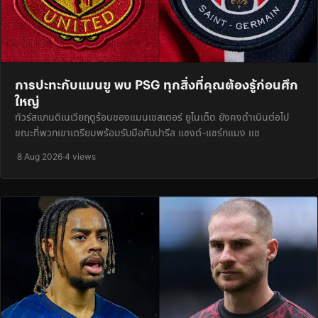
การปะทะกับแมนยู พบ PSG ทุกสิ่งที่คุณต้องรู้ก่อนศึก
ใหญ่
ทัวร์สแกนดิเนเวียฤดูร้อนของแมนเชสเตอร์ ยูไนเต็ด ยังคงดำเนินต่อไป
ขณะที่พวกเขาเตรียมพร้อมรับมือกับปารีส แซงต์-แชร์กแมง แช
·
8 Aug 2026
·
4 views