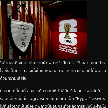
"ฟุตบอลคือเกมแห่งความผิดพลาด" เป๊ป กวาร์ดิโอลา เคยกล่าว
ไว้ ซึ่งเป็นความจริงทั้งในและนอกสนาม ดังที่นิวซีแลนด์ได้พบเจอ
ด้วยความเสียใจ
ธงสามเหลี่ยมที่ ออล ไวท์ส มอบให้กับอียิปต์ก่อนการพบกันใน
รอบแบ่งกลุ่มที่แวนคูเวอร์ถูกเขียนชื่อผิดเป็น "Eygpt" สหพันธ์
ไม่ทันสังเกตเห็นข้อผิดพลาดนั้นจนกระทั่งหลังการแข่งขันผ่านไป