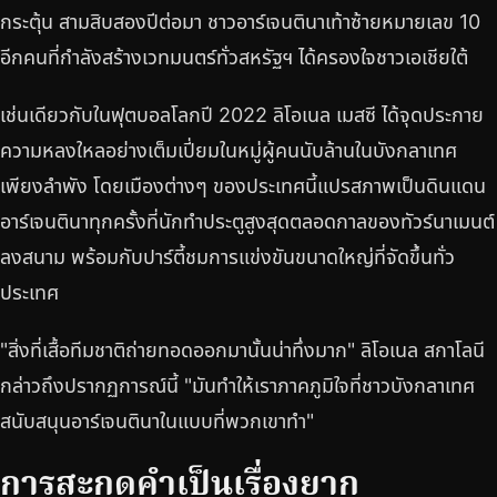
กระตุ้น สามสิบสองปีต่อมา ชาวอาร์เจนตินาเท้าซ้ายหมายเลข 10
อีกคนที่กำลังสร้างเวทมนตร์ทั่วสหรัฐฯ ได้ครองใจชาวเอเชียใต้
เช่นเดียวกับในฟุตบอลโลกปี 2022 ลิโอเนล เมสซี ได้จุดประกาย
ความหลงใหลอย่างเต็มเปี่ยมในหมู่ผู้คนนับล้านในบังกลาเทศ
เพียงลำพัง โดยเมืองต่างๆ ของประเทศนี้แปรสภาพเป็นดินแดน
อาร์เจนตินาทุกครั้งที่นักทำประตูสูงสุดตลอดกาลของทัวร์นาเมนต์
ลงสนาม พร้อมกับปาร์ตี้ชมการแข่งขันขนาดใหญ่ที่จัดขึ้นทั่ว
ประเทศ
"สิ่งที่เสื้อทีมชาติถ่ายทอดออกมานั้นน่าทึ่งมาก" ลิโอเนล สกาโลนี
กล่าวถึงปรากฏการณ์นี้ "มันทำให้เราภาคภูมิใจที่ชาวบังกลาเทศ
สนับสนุนอาร์เจนตินาในแบบที่พวกเขาทำ"
การสะกดคำเป็นเรื่องยาก