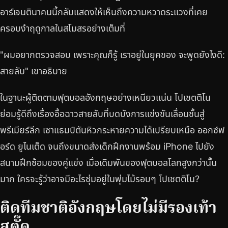
อาร์เจนตินาคนนี้กลับแสดงให้เห็นถึงความหวาดระแวงที่เคย
ครอบงำฤดูกาลในสโมสรอย่างเต็มที่
"ผมอยากตรวจสอบ เพราะคุณก็รู้ เราอยู่ในยุคของ จะพูดยังไงดี:
สายลับ" เขาอธิบาย
ในฐานะผู้ติดตามฟุตบอลอังกฤษอย่างเหนียวแน่น โปเชตติโน
ย่อมรู้ดีถึงเรื่องอื้อฉาวสายลับที่บดบังการแข่งขันเลื่อนชั้นสู่
พรีเมียร์ลีก เซาแธมป์ตันหิวกระหายความได้เปรียบเหนือ ออกซ์ฟ
อร์ด ยูไนเต็ด จนถึงขนาดส่งเด็กฝึกงานพร้อม iPhone ไปยัง
สนามฝึกซ้อมของคู่แข่ง เมื่อเดิมพันของฟุตบอลโลกสูงกว่านั้น
มาก ใครจะรู้ว่าอาจมีอะไรซุ่มอยู่ในพุ่มไม้รอบๆ โปเชตติโน?
ติดทีมชาติอังกฤษโดยไม่มีรองเท้า
สตั๊ด