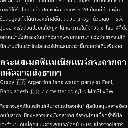
ลิฟราเมนโต ถูกตัดออกจากทัวร์นาเมนต์เนื่องจากบาดเจ็บ ชาโล
บาห์ก็ได้รับโอกาสนั้น ปัญหาคือ นักเตะวัย 26 ปีคนนี้กำลังพัก
ร้อนอยู่และไม่ได้นำรองเท้าสตั๊ดติดตัวมาสหรัฐฯ ด้วยเลย การวิ่ง
วุ่นอย่างเร่งด่วนช่วยแก้ปัญหาได้ และภายในไม่กี่วัน ชาโลบาห์ก็นั่ง
อยู่บนม้านั่งสำรองในนัดที่อังกฤษพบกับกานา หวังว่าเขาคงไม่ได้
นึกนานเกินไปว่าไทม์สแควร์น่าจะสนุกกว่านี้มากกว่าเดิมเพียงใด
กระแสเมสซีแมเนียแพร่กระจายจา
กดัลลาสถึงธากา
Crazy 🇦🇷 Argentina fans watch party at Feni,
Bangladesh 🇧🇩 pic.twitter.com/HqjMm7Lx3W
"ธากาจะลุกเป็นไฟถ้าไม่ให้มาราโดน่าลงเล่น" ผู้สนับสนุนหลายร้อย
คนในธากา เมืองหลวงของบังกลาเทศ ร้องตะโกนเมื่อครั้งที่นัก
เตะตำนานคนนี้ถูกแบนจากฟุตบอลโลกปี 1994 เนื่องจากใช้สาร