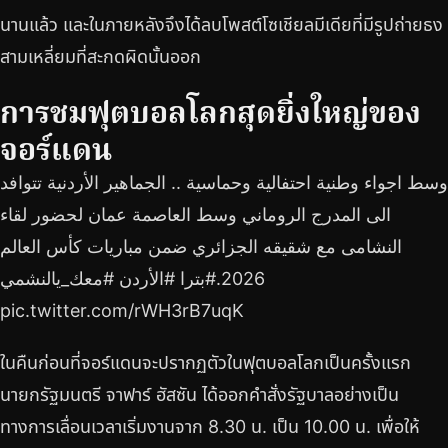
นานแล้ว และในภายหลังจึงได้ลบโพสต์โซเชียลมีเดียที่มีรูปถ่ายธง
สามเหลี่ยมที่สะกดผิดนั้นออก
การชมฟุตบอลโลกสุดยิ่งใหญ่ของ
จอร์แดน
وسط اجواء وطنية احتفالية وحماسية .. الجماهير الأردنية تتوافد
الى المدرج الروماني وسط العاصمة عمان لحضور لقاء
النشامى مع شقيقه الجزائري ضمن مباريات كأس العالم
2026.#بترا #الأردن #معك_يالنشمي
pic.twitter.com/rWH3rB7uqK
ในคืนก่อนที่จอร์แดนจะปรากฏตัวในฟุตบอลโลกเป็นครั้งแรก
นายกรัฐมนตรี จาฟาร์ ฮัสซัน ได้ออกคำสั่งรัฐบาลอย่างเป็น
ทางการเลื่อนเวลาเริ่มงานจาก 8.30 น. เป็น 10.00 น. เพื่อให้