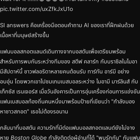
pic.twitter.com/uxZfkJxU1o
SI answers คือเครื่องมือตอบคำถาม AI ของเราที่ฝึกฝนด้วย
เนื้อหาที่มนุษย์สร้างขึ้น
แฟนบอลสกอตแลนด์เดินทางจากบอสตันเพื่อเตรียมพร้อม
สำหรับการพบกันระหว่างทีมของ สตีฟ คลาร์ก กับบราซิลในไมอา
มีสัปดาห์นี้ ชาวฟลอริดาหลายคนต้อนรับ ทาร์ทัน อาร์มี อย่าง
อบอุ่น โดยพวกเขาไปชมเกมเบสบอลระหว่าง ไมอามี มาร์ลินส์ กับ
เท็กซัส เรนเจอร์ส เมื่อวันอังคารเป็นการอุ่นเครื่องก่อนการแข่งขัน
แฟนเบสบอลท้องถิ่นคนหนึ่งมาพร้อมป้ายที่เขียนว่า "กำลังมอง
หาชาวสกอต" เธอไม่ต้องรอนาน
กลับมาที่บอสตัน ความรักที่มีต่อแฟนบอลสกอตแลนด์ยังไม่จาง
หาย
Boston Globe
กำลังติดต่อผู้อ่านที่ได้ "พบรักกัน" กับแฟน