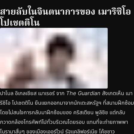
สายลับในจินตนาการของ เมาริซิโอ
โปเชตติโน
ปาโบล อิเกลเซียส เมาเรอร์ จาก
The Guardian
สังเกตเห็น เมา
ริซิโอ โปเชตติโน ยืนแยกออกมาจากนักเตะสหรัฐฯ ที่สนามฝึกซ้อม
โดยไม่สนใจการกลับมาฝึกซ้อมของ คริสเตียน พูลิซิช แต่กลับ
กวาดกล้องโทรศัพท์ไปทั่วบริเวณโดยรอบ แทนที่จะถ่ายภาพพา
โนรามาสั่นๆ ของเมืองเออร์ไวน์ รัฐแคลิฟอร์เนีย โค้ชชาว