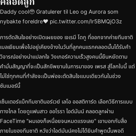
คลอดลูก
Daddy cool🥹 Gratulerer til Leo og Aurora som
nybakte foreldre❤️ pic.twitter.com/Ir5BMQjO3z
การตัดสินใจอย่างเปิดเผยของ เจเรมี โดกู ที่ออกจากค่ายทีมชาติ
เบลเยียมเพื่อไปอยู่เคียงข้างในวันที่ลูกคนแรกคลอดนั้นได้รับคำ
วิจารณ์อย่างน่าแปลกใจ วิงเกอร์ความเร็วสูงคนนี้ยืนหยัดตาม
คำมั่นสัญญาที่จะเป็นสักขีพยานในการมาของ เพรส สู่โลกใบนี้ แต่
ไม่ใช่ทุกคนที่กำลังจะเป็นพ่อจะตัดสินใจแบบเดียวกันในช่วง
ซัมเมอร์นี้
เซ็นเตอร์แบ็กทีมชาตินอร์เวย์ เลโอ ออสติการ์ด เลือกวิธีการแบบ
ทางไกล โดยดูแฟนสาว ออโรรา ไอด์มันน์ คลอดลูกผ่าน
FaceTime "ผมเองก็เหนื่อยจนหมดแรงเลย" เขาบอกกับสื่อ
ภายในของทีมชาติ หวังว่าไอด์มันน์คงไม่ได้ยินคำพูดนั้นพอดี