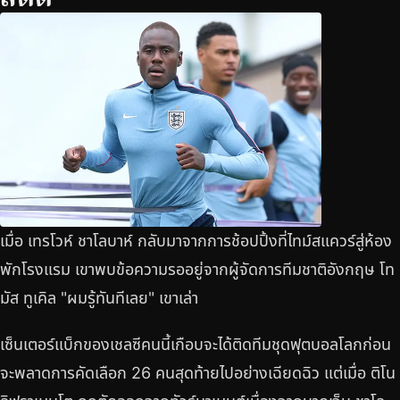
เมื่อ เทรโวห์ ชาโลบาห์ กลับมาจากการช้อปปิ้งที่ไทม์สแควร์สู่ห้อง
พักโรงแรม เขาพบข้อความรออยู่จากผู้จัดการทีมชาติอังกฤษ โท
มัส ทูเคิล "ผมรู้ทันทีเลย" เขาเล่า
เซ็นเตอร์แบ็กของเชลซีคนนี้เกือบจะได้ติดทีมชุดฟุตบอลโลกก่อน
จะพลาดการคัดเลือก 26 คนสุดท้ายไปอย่างเฉียดฉิว แต่เมื่อ ติโน