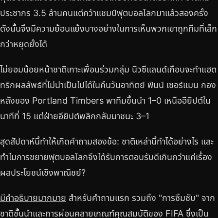
ประชากร 3.5 ล้านคนแต่คว้าแชมป์ฟุตบอลโลกมาแล้วสองครั้ง
ดังนั้นจึงมีความย้อนแย้งบางอย่างในการเห็นพวกเขาถูกทีมที่เล็ก
กว่าหยุดยั้งได้
ไม่ยอมน้อยหน้าชาติเกาะเพื่อนร่วมกลุ่ม นิวซีแลนด์เกือบจะทำแฮต
ทริกผลลัพธ์ที่ไม่น่าเป็นไปได้ในคืนวันอาทิตย์ ฟินน์ เซอร์แมน กอง
หลังของ Portland Timbers พาทีมขึ้นนำ 1–0 เหนืออียิปต์ใน
นาทีที่ 15 แต่ฝ่ายอียิปต์พลิกกลับมาชนะ 3–1
สุดสัปดาห์นี้ทำให้เกิดคำถามสองข้อ: ชาติเหล่านี้ทำได้อย่างไร และ
ทำไมการขยายฟุตบอลโลกจึงได้รับการตอบรับดีเกินกว่าแค่เรื่อง
ผลประโยชน์เชิงพาณิชย์?
มีคำอธิบายมากมาย
สำหรับคำถามแรก รวมถึง "การซึมซับ" จาก
ชาติชั้นนำและการผ่อนคลายเกณฑ์คุณสมบัติของ FIFA ซึ่งเป็น