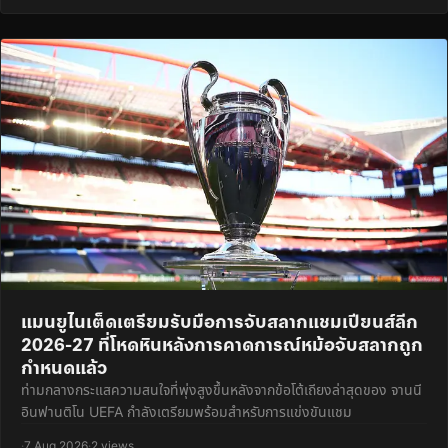
แมนยูไนเต็ดเตรียมรับมือการจับสลากแชมเปียนส์ลีก
2026-27 ที่โหดหินหลังการคาดการณ์หม้อจับสลากถูก
กำหนดแล้ว
ท่ามกลางกระแสความสนใจที่พุ่งสูงขึ้นหลังจากข้อโต้เถียงล่าสุดของ จานนี
อินฟานติโน UEFA กำลังเตรียมพร้อมสำหรับการแข่งขันแชม
·
7 Aug 2026
·
2 views