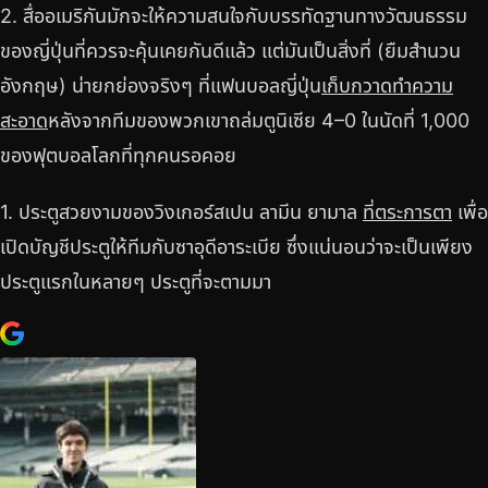
2. สื่ออเมริกันมักจะให้ความสนใจกับบรรทัดฐานทางวัฒนธรรม
ของญี่ปุ่นที่ควรจะคุ้นเคยกันดีแล้ว แต่มันเป็นสิ่งที่ (ยืมสำนวน
อังกฤษ) น่ายกย่องจริงๆ ที่แฟนบอลญี่ปุ่น
เก็บกวาดทำความ
สะอาด
หลังจากทีมของพวกเขาถล่มตูนิเซีย 4–0 ในนัดที่ 1,000
ของฟุตบอลโลกที่ทุกคนรอคอย
1. ประตูสวยงามของวิงเกอร์สเปน ลามีน ยามาล
ที่ตระการตา
เพื่อ
เปิดบัญชีประตูให้ทีมกับซาอุดีอาระเบีย ซึ่งแน่นอนว่าจะเป็นเพียง
ประตูแรกในหลายๆ ประตูที่จะตามมา