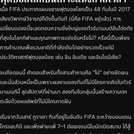
เมื่อ FIFA ประกาศแผนขยายฟุตบอลโลกเป็น 48 ทีมในปี 2017
เสียงวิพากษ์วิจารณ์ก็ดังขึ้นทันที (นี่คือ FIFA อยู่แล้ว) การ
เปลี่ยนแปลงนี้จะลดทอนความยิ่งใหญ่ของทัวร์นาเมนต์อันโด่งดัง
ที่สุดในโลกกีฬาและคุณภาพการแข่งขันหรือไม่? หรือนี่เป็นเพียง
การคำนวณเพื่อรวมชาติที่กำลังเติบโตอย่างรวดเร็วแต่มี
ประวัติศาสตร์ฟุตบอลน้อย เช่น จีน อินเดีย และอินโดนีเซีย?
จนถึงตอนนี้ คำตอบสำหรับทั้งสามคำถามคือ "ไม่" อย่างชัดเจน
และนั่นส่วนหนึ่งเป็นเพราะผลงานของทีมที่ไม่มีใครคาดคิดในทัวร์
นาเมนต์นี้ สุดสัปดาห์ที่ผ่านมา สองทีมในกลุ่มนั้นสร้างความตก
ตะลึงด้วยผลลัพธ์ที่ไม่มีใครคาดฝัน
เริ่มจากวันเสาร์ กูราเซา ทีมที่อยู่ในอันดับ FIFA ระหว่างมอนเตเน
โกรและกินี และเพิ่งพ่ายแพ้ 7–1 ต่อเยอรมนีในนัดเปิดสนาม ได้สู้