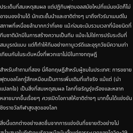
ประเด็นที่สมเหตุสมผล แต่ปฏิทินฟุตบอลสมัยใหม่ที่แน่นขนัดก็ไม่
อาจมองข้ามได้ นักเตะชั้นนำและชาติต่างๆ มาถึงทัวร์นาเมนต์ใน
สภาพที่เหนื่อยล้ามากกว่าที่เคย แม้
ก่อน
จะนับรวมเวลาที่น้อยนิดที่
ทีมชาติมักมีในการสร้างความเป็นทีม แม้จะไม่ใช่การปรับระดับที่
สมบูรณ์แบบ แต่ก็ทำให้ทีมอย่างกาบูเวร์ดีและอุรุกวัยมีความเท่า
เทียมกันในระดับหนึ่งที่พวกเขาไม่มีในทางทฤษฎี
สำหรับคำถามที่สอง นี่คือทฤษฎีสำหรับผู้ชมในประเทศ: การขยาย
ฟุตบอลโลกรู้สึกเหมือนเป็นการเพิ่มเติมที่แท้จริง แม้แต่ (น่า
แปลกใจ) เป็นสิ่งที่สมเหตุสมผล โลกที่เจริญรุ่งเรืองและหลาก
หลายมากขึ้นเรื่อยๆ
ควร
เปิดโอกาสให้ชาติต่างๆ มากขึ้นได้แข่งขัน
ชิงรางวัลกีฬาสูงสุดของโลก
สิ่งนี้แตกต่างอย่างสดชื่นจากการแข่งขันที่ขยายตัวอย่างไม่
สม่ำเสมอในกีฬาอเมริกาเหนือนับตั้งแต่การระบาดของโควิด-19