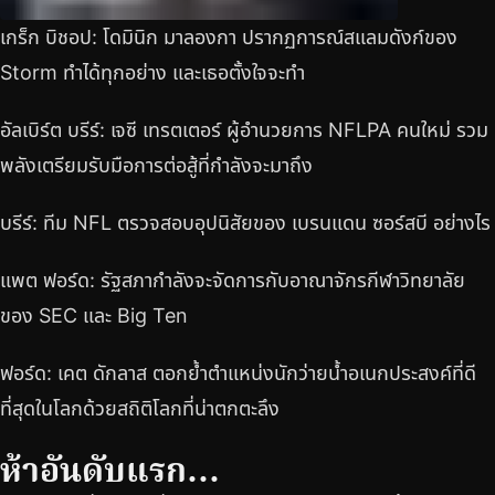
เกร็ก บิชอป: โดมินิก มาลองกา ปรากฏการณ์สแลมดังก์ของ
Storm ทำได้ทุกอย่าง และเธอตั้งใจจะทำ
อัลเบิร์ต บรีร์: เจซี เทรตเตอร์ ผู้อำนวยการ NFLPA คนใหม่ รวม
พลังเตรียมรับมือการต่อสู้ที่กำลังจะมาถึง
บรีร์: ทีม NFL ตรวจสอบอุปนิสัยของ เบรนแดน ซอร์สบี อย่างไร
แพต ฟอร์ด: รัฐสภากำลังจะจัดการกับอาณาจักรกีฬาวิทยาลัย
ของ SEC และ Big Ten
ฟอร์ด: เคต ดักลาส ตอกย้ำตำแหน่งนักว่ายน้ำอเนกประสงค์ที่ดี
ที่สุดในโลกด้วยสถิติโลกที่น่าตกตะลึง
ห้าอันดับแรก…