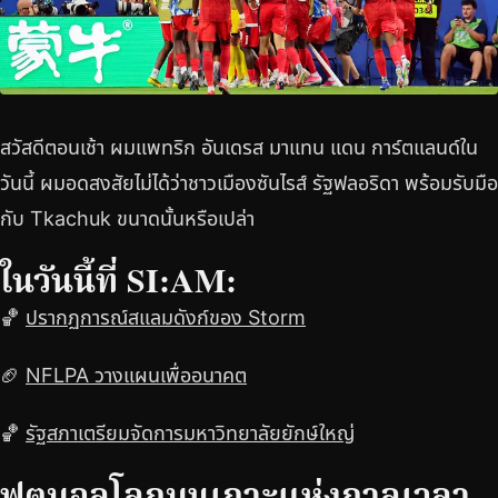
สวัสดีตอนเช้า ผมแพทริก อันเดรส มาแทน แดน การ์ตแลนด์ใน
วันนี้ ผมอดสงสัยไม่ได้ว่าชาวเมืองซันไรส์ รัฐฟลอริดา พร้อมรับมือ
กับ Tkachuk ขนาดนั้นหรือเปล่า
ในวันนี้ที่ SI:AM:
🏀
ปรากฏการณ์สแลมดังก์ของ Storm
🏈
NFLPA วางแผนเพื่ออนาคต
🏀
รัฐสภาเตรียมจัดการมหาวิทยาลัยยักษ์ใหญ่
ฟุตบอลโลกบนเกาะแห่งกาลเวลา