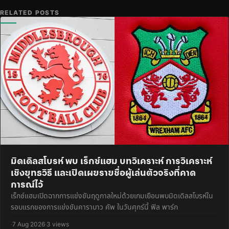
RELATED POSTS
มิดเดิลสโบรห์ พบ เร็กซ์แฮม บทวิเคราะห์ การวิเคราะห์
เชิงยุทธวิธี และเปิดเผยรายชื่อผู้เล่นตัวจริงที่คาด
การณ์ไว้
เร็กซ์แฮมเปิดฉากการแข่งขันฤดูกาลใหม่ด้วยเกมเยือนพบมิดเดิลสโบรห์ใน
รอบแรกของการแข่งขันคาราบาว คัพ ในวันศุกร์นี้ ฟิล พาร์ก
·
7 Aug 2026
·
3 views