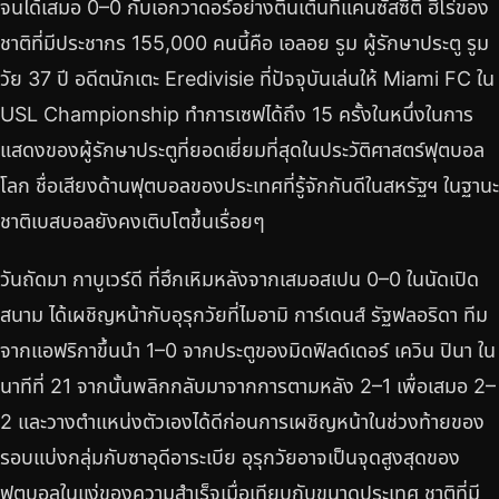
จนได้เสมอ 0–0 กับเอกวาดอร์อย่างตื่นเต้นที่แคนซัสซิตี ฮีโร่ของ
ชาติที่มีประชากร 155,000 คนนี้คือ เอลอย รูม ผู้รักษาประตู รูม
วัย 37 ปี อดีตนักเตะ Eredivisie ที่ปัจจุบันเล่นให้ Miami FC ใน
USL Championship ทำการเซฟได้ถึง 15 ครั้งในหนึ่งในการ
แสดงของผู้รักษาประตูที่ยอดเยี่ยมที่สุดในประวัติศาสตร์ฟุตบอล
โลก ชื่อเสียงด้านฟุตบอลของประเทศที่รู้จักกันดีในสหรัฐฯ ในฐานะ
ชาติเบสบอลยังคงเติบโตขึ้นเรื่อยๆ
วันถัดมา กาบูเวร์ดี ที่ฮึกเหิมหลังจากเสมอสเปน 0–0 ในนัดเปิด
สนาม ได้เผชิญหน้ากับอุรุกวัยที่ไมอามิ การ์เดนส์ รัฐฟลอริดา ทีม
จากแอฟริกาขึ้นนำ 1–0 จากประตูของมิดฟิลด์เดอร์ เควิน ปินา ใน
นาทีที่ 21 จากนั้นพลิกกลับมาจากการตามหลัง 2–1 เพื่อเสมอ 2–
2 และวางตำแหน่งตัวเองได้ดีก่อนการเผชิญหน้าในช่วงท้ายของ
รอบแบ่งกลุ่มกับซาอุดีอาระเบีย อุรุกวัยอาจเป็นจุดสูงสุดของ
ฟุตบอลในแง่ของความสำเร็จเมื่อเทียบกับขนาดประเทศ ชาติที่มี