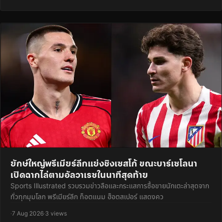
ยักษ์ใหญ่พรีเมียร์ลีกแย่งชิงเซสโก้ ขณะบาร์เซโลนา
เปิดฉากไล่ตามอัลวาเรซในนาทีสุดท้าย
Sports Illustrated รวบรวมข่าวลือและกระแสการซื้อขายนักเตะล่าสุดจาก
ทั่วทุกมุมโลก พรีเมียร์ลีก ท็อตแนม ฮ็อตสเปอร์ แสดงคว
·
7 Aug 2026
·
3 views