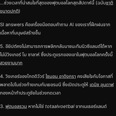
…ช่วงเวลาที่น่าสนใจที่สุดของฟุตบอลโลกสุดสัปดาห์นี้ (ฉบับ
ชาติ
ขนาดปกติ
)
SI answers คือเครื่องมือตอบคำถาม AI ของเราที่ฝึกฝนจาก
เนื้อหาที่มนุษย์สร้างขึ้น
5. อียิปต์คงไม่สามารถการพลิกกลับมาชนะทีมนิวซีแลนด์ได้หาก
ไม่มีวิงเกอร์ โม ซาลาห์ ซึ่งประตูแรกของเขาในฟุตบอลโลกครั้งนี้
สวยงามมาก
4. วิงเกอร์ของโกตดิวัวร์
ไซมอน อาดิงกรา
คงเสียใจกับโอกาสที่
พลาดไปในช่วงท้ายเกมกับเยอรมนี ซึ่งเปิดประตูให้
เดนิซ อุนดาฟ
กองหน้าทำประตูชัยในช่วงทดเวลา
3.
ฟุตบอลรวม
หากไม่ใช่
totaalvoetbal
จากเนเธอร์แลนด์