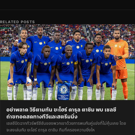
RELATED POSTS
อย่าพลาด วิธีตามทัน ยะโฮร์ ดารุล ตาซิม พบ เชลซี
ถ่ายทอดสดทางทีวีและสตรีมมิ่ง
เชลซีปิดฉากทัวร์พรีซีซันของพวกเขาด้วยการพบกับคู่แข่งที่ไม่คุ้นเคย โดย
จะลงเล่นกับ ยะโฮร์ ดารุล ตาซิม ทีมที่ครองความยิ่งให