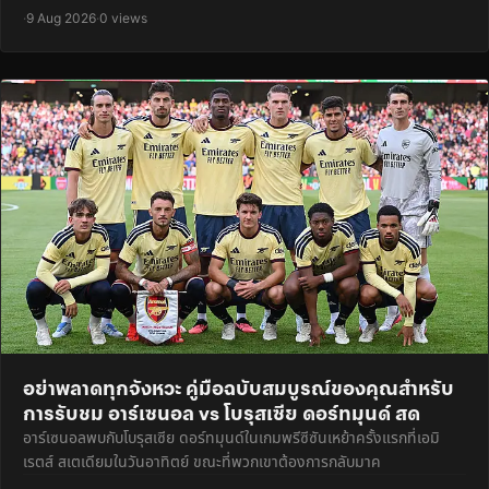
·
9 Aug 2026
·
0 views
อย่าพลาดทุกจังหวะ คู่มือฉบับสมบูรณ์ของคุณสำหรับ
การรับชม อาร์เซนอล vs โบรุสเซีย ดอร์ทมุนด์ สด
อาร์เซนอลพบกับโบรุสเซีย ดอร์ทมุนด์ในเกมพรีซีซันเหย้าครั้งแรกที่เอมิ
เรตส์ สเตเดียมในวันอาทิตย์ ขณะที่พวกเขาต้องการกลับมาค