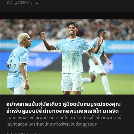
·
9 Aug 2026
·
0 views
อย่าพลาดแม้แต่นัดเดียว คู่มือฉบับสมบูรณ์ของคุณ
สำหรับดูแมนซิตี้ถ่ายทอดสดพบแอตเลติโก มาดริด
แมนเชสเตอร์ ซิตี้ จะพบกับ แอตเลติโก มาดริด ที่กรุงโซลในวันอาทิตย์นี้
โดยทั้งสองสโมสรกำลังปิดฉากทัวร์พรีซีซันช่วงฤดูร้อนก