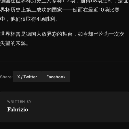
德国在世界杯历史上共参赛112场，赢得68场胜利，是世
界杯历史上第二成功的国家——然而在最近10场比赛
中，他们仅取得4场胜利。
世界杯曾是德国大放异彩的舞台，如今却已沦为一次次
失望的来源。
Share:
X / Twitter
Facebook
WRITTEN BY
Fabrizio