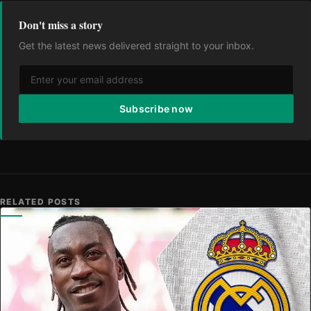
Don't miss a story
Get the latest news delivered straight to your inbox.
Subscribe now
RELATED POSTS