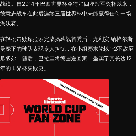
战绩。自2014年巴西世界杯夺得第四座冠军奖杯以来，
德意志战车在此后连续三届世界杯中未能赢得任何一场
淘汰赛。
在轻松击败库拉索完成揭幕战首秀后，尤利安·纳格尔斯
曼麾下的球队表现令人担忧，在小组赛末轮以1-2不敌厄
瓜多尔。随后，巴拉圭将德国送回家，坐实了其长达12
年的世界杯失败史。