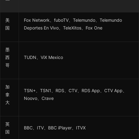
美
Fox Network、fuboTV、Telemundo、Telemundo
国
Deportes En Vivo、TeleXitos、Fox One
墨
西
TUDN、ViX Mexico
哥
加
TSN+、TSN1、RDS、CTV、RDS App、CTV App、
拿
Noovo、Crave
大
英
BBC、ITV、BBC iPlayer、ITVX
国