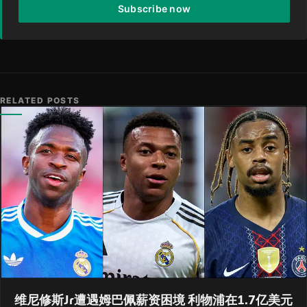
Subscribe now
RELATED POSTS
维尼修斯Jr遭遇姆巴佩薪资困境 利物浦在1.7亿美元