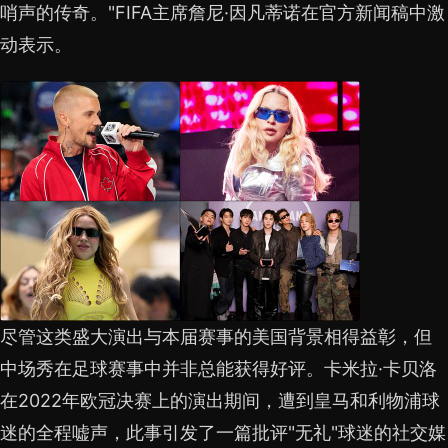
哨声的传奇。"FIFA主席詹尼·因凡蒂诺在官方新闻稿中激
动表示。
尽管这类盛大演出与本届赛事的美国背景相得益彰，但
中场秀在足球赛事中并非总能获得好评。卡米拉·卡贝洛
在2022年欧冠决赛上的演出期间，遭到皇马和利物浦球
迷的全程嘘声，此事引发了一篇批评"无礼"球迷的社交媒