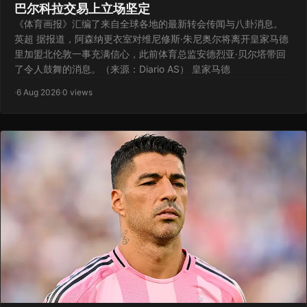
巴尔科拉交易上立场坚定
《体育画报》汇编了来自全球各地的最新转会传闻与八卦消息。
英超 据报道，阿森纳更衣室对维尼修斯·朱尼奥尔将离开皇家马德
里加盟北伦敦一事充满信心，此前体育总监安德烈亚·贝尔塔带回
了令人鼓舞的消息。（来源：Diario AS） 皇家马德
·
6 Aug 2026
·
0 views