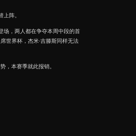
替上阵。
份登场，两人都在争夺本周中段的首
席世界杯，杰米·吉滕斯同样无法
伤势，本赛季就此报销。