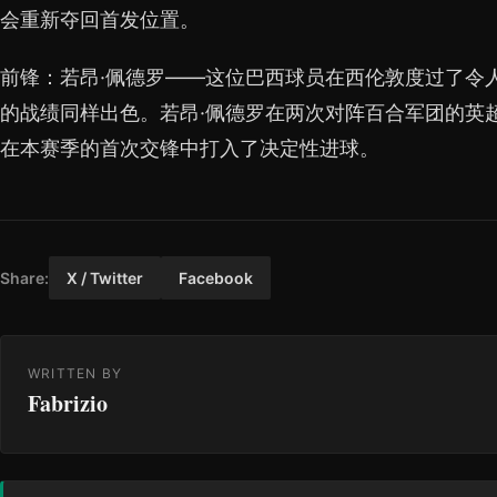
会重新夺回首发位置。
前锋：若昂·佩德罗——这位巴西球员在西伦敦度过了令
的战绩同样出色。若昂·佩德罗在两次对阵百合军团的英
在本赛季的首次交锋中打入了决定性进球。
Share:
X / Twitter
Facebook
WRITTEN BY
Fabrizio