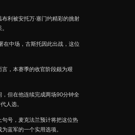
温布利被安托万·塞门约精彩的挑射
采。
部署在中场，古斯托因此出战，这位
。
而言，本赛季的收官阶段颇为艰
间，但在他连续完成两场90分钟全
替代人选。
上句号，麦克法兰预计将把这位热
成为蓝军的一个实用选项。