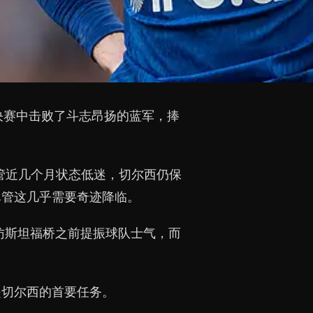
决赛中击败了斗志昂扬的蓝军，捧
尽管近几个月状态低迷，切尔西仍保
—尽管这几乎需要奇迹降临。
访斯坦福桥之前提振球队士气，而
是切尔西的首要任务。