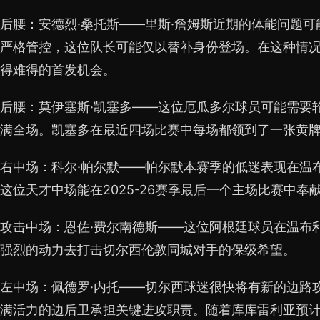
后腰：安德烈·桑托斯——里斯·詹姆斯近期的体能问题
严格管控，这位队长可能仅以替补身份登场。在这种情
得难得的首发机会。
后腰：莫伊塞斯·凯塞多——这位厄瓜多尔球员可能需要
满全场。凯塞多在最近四场比赛中每场都领到了一张黄
右中场：科尔·帕尔默——帕尔默本赛季的低迷表现在温
这位天才中场能在2025-26赛季最后一个主场比赛中奉
攻击中场：恩佐·费尔南德斯——这位阿根廷球员在温布
强烈的动力去打击切尔西伦敦同城对手的保级希望。
左中场：佩德罗·内托——切尔西球迷很快将有新的边路
满活力的边后卫承担关键进攻职责。随着库库雷利亚预计