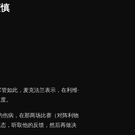
谨慎
尽管如此，麦克法兰表示，在利维·
态度。
的伤病，在那两场比赛（对阵利物
状态，听取他的反馈，然后再做决