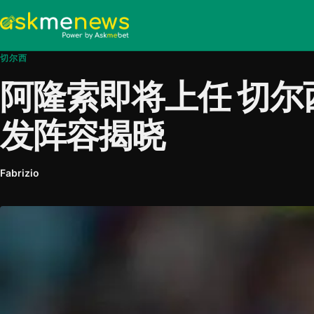
切尔西
阿隆索即将上任 切尔
发阵容揭晓
Fabrizio