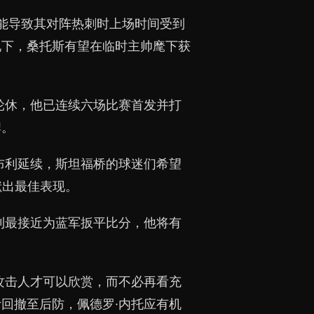
可能导致其对阵热刺时上场时间受到
况下，桑托斯有望在临时主帅麾下获
轮休，他已连续六场比赛首发并打
牌。
布利延续，斯坦福桥的球迷们希望
献出最佳表现。
利最接近为蓝军扳平比分，他将有
攻击人才可以欣赏，而不必再看充
回撤至后防，佩德罗·内托应有机