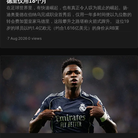
德里仅用18个月
在足球世界里，有快速崛起，也有真正令人叹为观止的崛起。扬·
迪奥曼德在伯纳乌完成职业首秀后，仅用一年多时间便以九位数的
转会费加盟皇家马德里，这段攀升之路堪称火箭式蹿升。 这位19
岁的球员以约1.4亿欧元（约合1.616亿美元）的身价从RB莱
·
7 Aug 2026
·
0 views