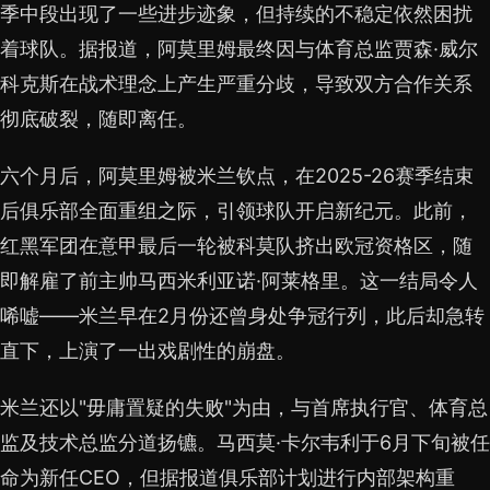
季中段出现了一些进步迹象，但持续的不稳定依然困扰
着球队。据报道，阿莫里姆最终因与体育总监贾森·威尔
科克斯在战术理念上产生严重分歧，导致双方合作关系
彻底破裂，随即离任。
六个月后，阿莫里姆被米兰钦点，在2025-26赛季结束
后俱乐部全面重组之际，引领球队开启新纪元。此前，
红黑军团在意甲最后一轮被科莫队挤出欧冠资格区，随
即解雇了前主帅马西米利亚诺·阿莱格里。这一结局令人
唏嘘——米兰早在2月份还曾身处争冠行列，此后却急转
直下，上演了一出戏剧性的崩盘。
米兰还以"毋庸置疑的失败"为由，与首席执行官、体育总
监及技术总监分道扬镳。马西莫·卡尔韦利于6月下旬被任
命为新任CEO，但据报道俱乐部计划进行内部架构重