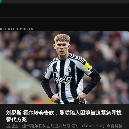
RELATED POSTS
刘易斯·霍尔转会告吹，曼联陷入困境被迫紧急寻找
替代方案
据报道，纽卡斯尔联队左后卫刘易斯·霍尔（Lewis Hall）今夏将留