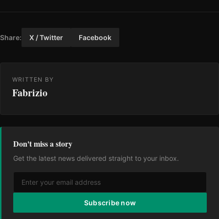
Share:
X / Twitter
Facebook
WRITTEN BY
Fabrizio
Don't miss a story
Get the latest news delivered straight to your inbox.
Subscribe now