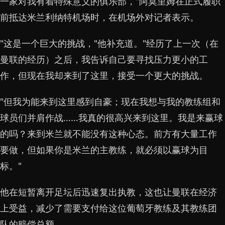
一家对我有着特殊意义的俱乐部，"阿莫里姆在正式履职
前抵达米兰利纳特机场时，在机场外对记者表示。
"这是一个巨大的挑战，"他补充道。"经历了上一次（在
曼联的经历）之后，我告诉自己要寻找压力更小的工
作，但现在我却来到了这里，接受一个更大的挑战。
"但我为能来到这里感到自豪；现在我想与我的教练组和
球员们并肩作战……我真的很高兴来到这里。我是来赢球
的吗？来到米兰就不能没有这种心态。前方有大量工作
要做，但如果你是米兰的主教练，就必须以赢球为目
标。"
他在短暂离开足坛后迅速复出执教，这也让曼联在经济
上受益，减少了需要支付给这位葡萄牙教练及其教练团
队的赔偿总额。