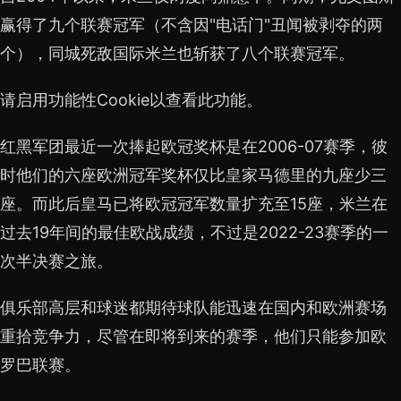
赢得了九个联赛冠军（不含因"电话门"丑闻被剥夺的两
个），同城死敌国际米兰也斩获了八个联赛冠军。
请启用功能性Cookie以查看此功能。
红黑军团最近一次捧起欧冠奖杯是在2006-07赛季，彼
时他们的六座欧洲冠军奖杯仅比皇家马德里的九座少三
座。而此后皇马已将欧冠冠军数量扩充至15座，米兰在
过去19年间的最佳欧战成绩，不过是2022-23赛季的一
次半决赛之旅。
俱乐部高层和球迷都期待球队能迅速在国内和欧洲赛场
重拾竞争力，尽管在即将到来的赛季，他们只能参加欧
罗巴联赛。