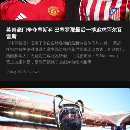
英超豪门争夺塞斯科 巴塞罗那最后一搏追求阿尔瓦
雷斯
《体育画报》汇编了来自全球各地的最新转会传闻与八卦。 英超
托特纳姆热刺对引进巴塞罗那边锋拉菲尼亚表现出兴趣，但这位巴
西国脚本人并无意愿完成此次转会。（消息来源：El Nacional）
雪上加霜的是，曼联已拒绝了热刺对前锋本雅明·
·
7 Aug 2026
·
0 views