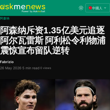
中國人
阿森纳
阿森纳斥资1.35亿美元追逐
阿尔瓦雷斯 阿利松令利物浦
震惊宣布留队逆转
Fabrizio
·
26 May 2026
5 min read
·
0 views