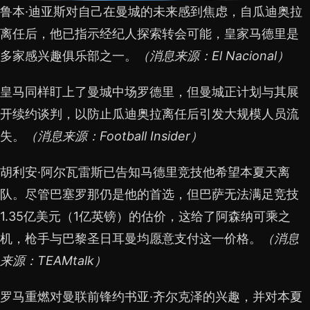
鲁本·迪亚斯对自己在曼城的未来感到焦虑，自瓜迪奥拉
离任后，他已指示经纪人探索转会可能，皇家马德里是
多家感兴趣俱乐部之一。
（消息来源：El Nacional）
皇马同样盯上了曼城中场罗德里，但曼城正计划与其展
开续约谈判，以防止瓜迪奥拉离任后引发大规模人员流
失。
（消息来源：Football Insider）
胡利安·阿尔瓦雷斯已告知马德里竞技他希望本夏天离
队。尽管巴塞罗那仍是他的首选，但巴萨无法满足竞技
1.35亿美元（1亿英镑）的估价，这给了阿森纳可乘之
机，枪手与巴黎圣日耳曼均愿意支付这一价格。
（消息
来源：TEAMtalk）
罗马重燃对曼联前锋约书亚·齐尔克泽的兴趣，并对本夏