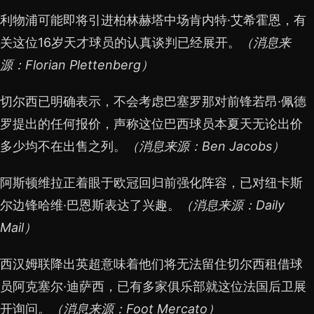
利物浦可能即将引进柏林赫塔中场肯内特·艾希霍恩，有
关这位16岁天才球员的认真谈判已经展开。
（消息来
源：Florian Plettenberg）
切尔西已明确表示，不会考虑巴塞罗那对前锋若昂·佩德
罗提出的任何报价，声称这位巴西球员本夏天无论出价
多少均不在出售之列。
（消息来源：Ben Jacobs）
阿斯顿维拉正着眼于欧冠回归前强化阵容，已对纽卡斯
尔边锋哈维·巴恩斯表达了兴趣。
（消息来源：Daily
Mail）
西汉姆联降出英超意味着他们将无法留住切尔西租借球
员阿克塞尔·迪萨西，已有多家俱乐部就这位法国后卫展
开询问。
（消息来源：Foot Mercato）