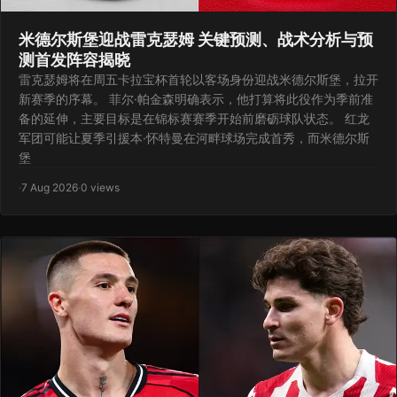
米德尔斯堡迎战雷克瑟姆 关键预测、战术分析与预
测首发阵容揭晓
雷克瑟姆将在周五卡拉宝杯首轮以客场身份迎战米德尔斯堡，拉开
新赛季的序幕。 菲尔·帕金森明确表示，他打算将此役作为季前准
备的延伸，主要目标是在锦标赛赛季开始前磨砺球队状态。 红龙
军团可能让夏季引援本·怀特曼在河畔球场完成首秀，而米德尔斯
堡
·
7 Aug 2026
·
0 views