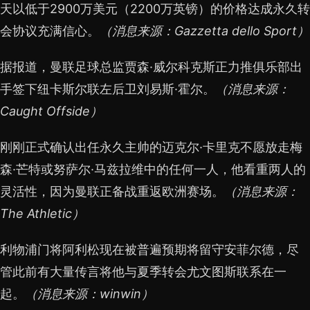
天以低于2900万美元（2200万英镑）的价格达成永久转
会协议充满信心。
（消息来源：Gazzetta dello Sport）
据报道，曼联足球总监贾森·威尔科克斯正力推俱乐部出
手签下纽卡斯尔联左后卫刘易斯·霍尔。
（消息来源：
Caught Offside）
刚刚正式确认出任永久主帅的迈克尔·卡里克不愿放走梅
森·芒特或努萨尔·马兹拉维中的任何一人，他看重两人的
灵活性，因为曼联正备战重返欧洲赛场。
（消息来源：
The Athletic）
利物浦门将阿利松现在被普遍预期将留守安菲尔德，尽
管此前有大量传言将他与夏季转会尤文图斯联系在一
起。
（消息来源：winwin）