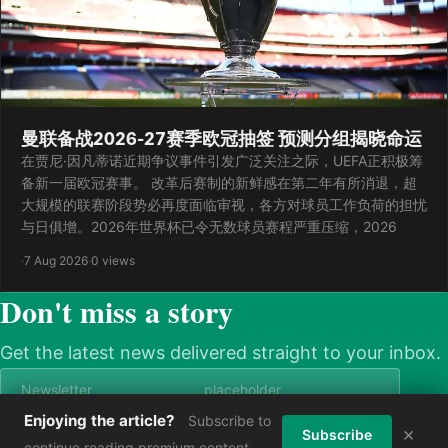
曼联备战2026-27赛季欧冠抽签 预测分组揭晓命运
在贾尼·因凡蒂诺近期争议事件引发广泛关注之际，UEFA正积极筹
备新一届欧冠赛事。 改革后赛制的新鲜感在第二年有所消退，超
大规模的联赛阶段势必再度面临审视，各方对球员工作负荷的担忧
与日俱增。2026年世界杯已令无数球员赛程严重压缩，2026
·
7 Aug 2026
·
0 views
Don't miss a story
Get the latest news delivered straight to your inbox.
Enjoying the article?
Subscribe to
×
Subscribe now
Subscribe
continue reading premium content.