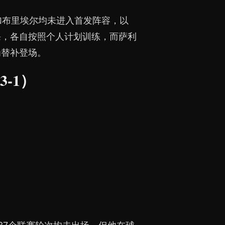
和加布里埃尔均未进入首发阵容，以
课，各自按照个人计划训练，而萨利
为替补登场。
-1）