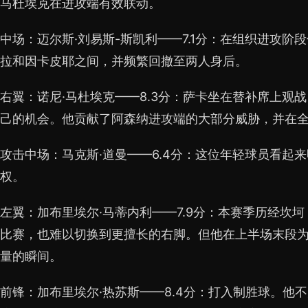
马杜埃克在进攻端有效联动。
中场：迈尔斯·刘易斯-斯凯利——7.1分：在组织进攻
拉和因卡皮耶之间，并频繁回撤至两人身后。
右翼：诺尼·马杜埃克——8.3分：萨卡坐在替补席上观
己的机会。他贡献了阿森纳进攻端的大部分威胁，并在
攻击中场：马克斯·道曼——6.4分：这位年轻球员看起
权。
左翼：加布里埃尔·马蒂内利——7.9分：本赛季历经坎
比赛，也难以切换到更擅长的右脚。但他在上半场末段
量的瞬间。
前锋：加布里埃尔·热苏斯——8.4分：打入制胜球。他