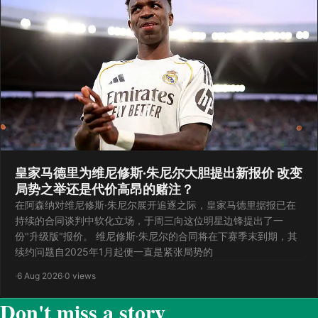
皇家马德里为维尼修斯·朱尼尔大胆提出新报价 改变
局势之举还是代价高昂的赌注？
在阿森纳对维尼修斯·朱尼尔展开追逐之际，皇家马德里据报已在
持续的合同谈判中软化立场，于周三向这位明星边锋提出了一
份"升级版"报价。 维尼修斯·朱尼尔的合同将在下赛季末到期，其
续约问题自2025年1月起便一直是紧张局势的
·
6 Aug 2026
·
0 views
Don't miss a story