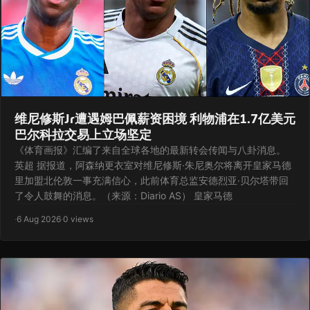
维尼修斯Jr遭遇姆巴佩薪资困境 利物浦在1.7亿美元
巴尔科拉交易上立场坚定
《体育画报》汇编了来自全球各地的最新转会传闻与八卦消息。
英超 据报道，阿森纳更衣室对维尼修斯·朱尼奥尔将离开皇家马德
里加盟北伦敦一事充满信心，此前体育总监安德烈亚·贝尔塔带回
了令人鼓舞的消息。（来源：Diario AS） 皇家马德
·
6 Aug 2026
·
0 views