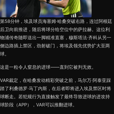
第58分钟，埃及球员海塞姆·哈桑突破右路，连过阿根廷
后卫向前推进，随后将球分给空位中的萨拉赫。这位利
物浦传奇随即送出一脚精准直塞，穆斯塔法·齐科从另一
侧边路插上禁区，劲射破门，将埃及领先优势扩大至两
球。
这是一粒令人窒息的进球——直到它被判无效。
VAR裁定，在哈桑发动精彩突破之前，马尔万·阿泰亚踩
踏了利桑德罗·马丁内斯，在后者即将进入埃及禁区时将
球断走。若犯规行为直接触发了最终导致进球的进攻持
球阶段（APP），VAR可以推翻进球。