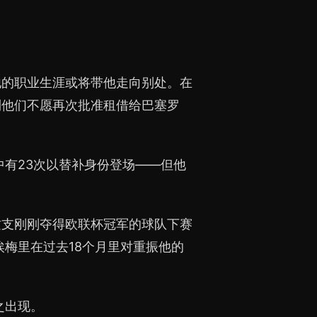
他的职业生涯或将带他走向别处。在
到他们不愿再次批准租借给巴塞罗
中有23次以替补身份登场——但他
。
这支刚刚夺得欧联杯冠军的球队下赛
埃梅里在过去18个月里对重振他的
之出现。