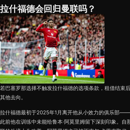
拉什福德会回归曼联吗？
若巴塞罗那选择不触发拉什福德的选项条款，租借结束
其他去向。
拉什福德最初于2025年1月离开他从小效力的俱乐部—
此前他在训练中未能给鲁本·阿莫里姆留下深刻印象。自