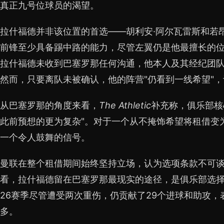
真正九号位球员的渴望。
拉什福德并非该位置的首选——胡利安·阿尔瓦雷斯和若
前锋至少具备踢中路的能力，尽管左翼仍是他最擅长的
拉什福德未收到巴塞罗那任何沟通，他本人及其经纪团
然而，只要离队未被确认，他的阵营"仍看到一线希望"
从巴塞罗那的角度来看，
The Athletic
补充称，俱乐部核
此前预想的更为复杂"。对于一个从不掩饰希望将租借变
一个令人鼓舞的信号。
曼联在整个租借期间始终坚持立场，认为选项条款不可
看，拉什福德留在巴塞罗那最现实的途径，是俱乐部选择出
26赛季尽管遭受两次重伤，仍贡献了29个进球和助攻
多。