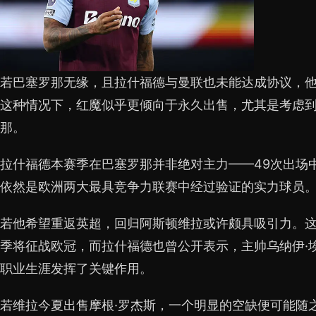
若巴塞罗那无缘，且拉什福德与曼联也未能达成协议，
这种情况下，红魔似乎更倾向于永久出售，尤其是考虑
那。
拉什福德本赛季在巴塞罗那并非绝对主力——49次出场
依然是欧洲两大最具竞争力联赛中经过验证的实力球员
若他希望重返英超，回归阿斯顿维拉或许颇具吸引力。
季将征战欧冠，而拉什福德也曾公开表示，主帅乌纳伊·
职业生涯发挥了关键作用。
若维拉今夏出售摩根·罗杰斯，一个明显的空缺便可能随