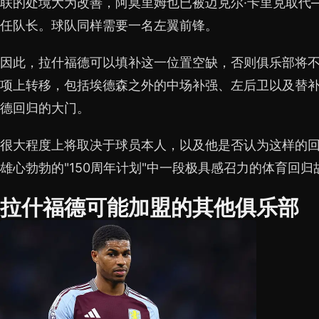
联的处境大为改善，阿莫里姆也已被迈克尔·卡里克取代
任队长。球队同样需要一名左翼前锋。
因此，拉什福德可以填补这一位置空缺，否则俱乐部将
项上转移，包括埃德森之外的中场补强、左后卫以及替
德回归的大门。
很大程度上将取决于球员本人，以及他是否认为这样的
雄心勃勃的"150周年计划"中一段极具感召力的体育回归
拉什福德可能加盟的其他俱乐部