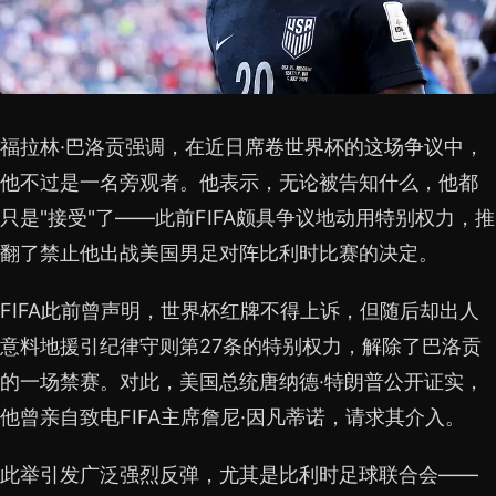
福拉林·巴洛贡强调，在近日席卷世界杯的这场争议中，
他不过是一名旁观者。他表示，无论被告知什么，他都
只是"接受"了——此前FIFA颇具争议地动用特别权力，推
翻了禁止他出战美国男足对阵比利时比赛的决定。
FIFA此前曾声明，世界杯红牌不得上诉，但随后却出人
意料地援引纪律守则第27条的特别权力，解除了巴洛贡
的一场禁赛。对此，美国总统唐纳德·特朗普公开证实，
他曾亲自致电FIFA主席詹尼·因凡蒂诺，请求其介入。
此举引发广泛强烈反弹，尤其是比利时足球联合会——