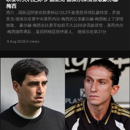
梅西
周六，国际迈阿密在联赛杯以1比2不敌墨西哥球队蒙特雷，罗德
里戈·德保尔在赛中向莱昂内尔·梅西的父亲豪尔赫·梅西献上了深情
致敬。 豪尔赫·梅西在比赛开始前不久以68岁高龄辞世，莱昂内尔
·梅西随即离队，返回阿根廷陪伴家人。 德保尔在第31分
·
9 Aug 2026
·
0 views