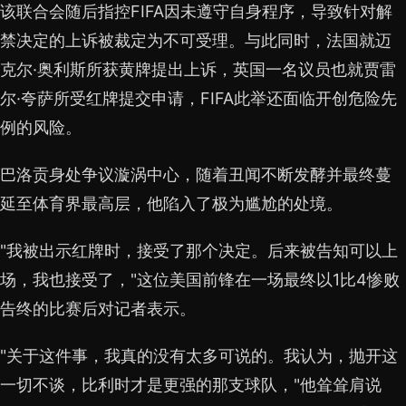
该联合会随后指控FIFA因未遵守自身程序，导致针对解
禁决定的上诉被裁定为不可受理。与此同时，法国就迈
克尔·奥利斯所获黄牌提出上诉，英国一名议员也就贾雷
尔·夸萨所受红牌提交申请，FIFA此举还面临开创危险先
例的风险。
巴洛贡身处争议漩涡中心，随着丑闻不断发酵并最终蔓
延至体育界最高层，他陷入了极为尴尬的处境。
"我被出示红牌时，接受了那个决定。后来被告知可以上
场，我也接受了，"这位美国前锋在一场最终以1比4惨败
告终的比赛后对记者表示。
"关于这件事，我真的没有太多可说的。我认为，抛开这
一切不谈，比利时才是更强的那支球队，"他耸耸肩说