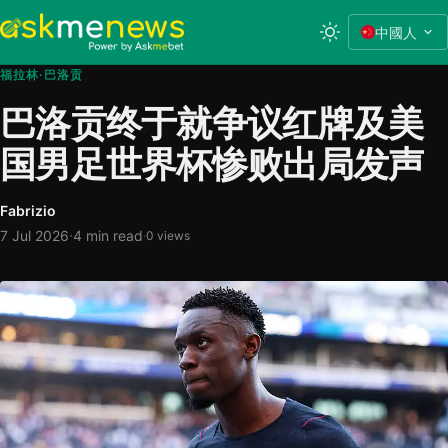
中國人
福拉林·巴洛贡
巴洛贡终于就争议红牌及美
国男足世界杯惨败出局发声
Fabrizio
·
7 Jul 2026
4 min read
·
0 views