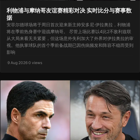
利物浦与摩纳哥友谊赛精彩对决 实时比分与赛事数
据
安菲尔德球场将于周日首次迎来新主帅安多尼·伊拉奥拉，利物浦
将在季前热身赛中迎战摩纳哥。 尽管上场比赛以4比2不敌利兹联
从大局来看无关紧要，但这场意外失利加大了外界对伊拉奥拉的审
视。他执掌球队的首个季前备战期已因伤病频发和阵容不稳而受到
影响
·
9 Aug 2026
·
0 views