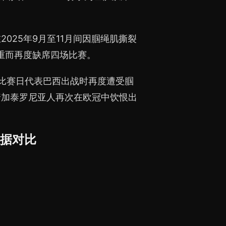
025年9月至11月间因腘绳肌撕裂
过重而再度缺席四场比赛。
比赛日代表巴西出战时再度遭受腘
着加泰罗尼亚人再次在欧冠中饮恨出
那数据对比