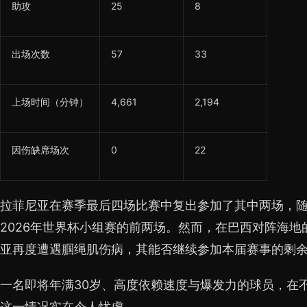
助攻
25
8
出场次数
57
33
上场时间（分钟）
4,661
2,194
因伤缺席场次
0
22
拉菲尼亚在赛季最后四场比赛中复出参加了其中两场，
2026年世界杯小组赛的前两场。然而，在巴西对阵海地
亚再度遭遇腘绳肌伤病，其能否继续参加本届赛事的剩
一名即将年满30岁、高度依赖速度与爆发力的球员，在
这一情况实在令人忧虑。