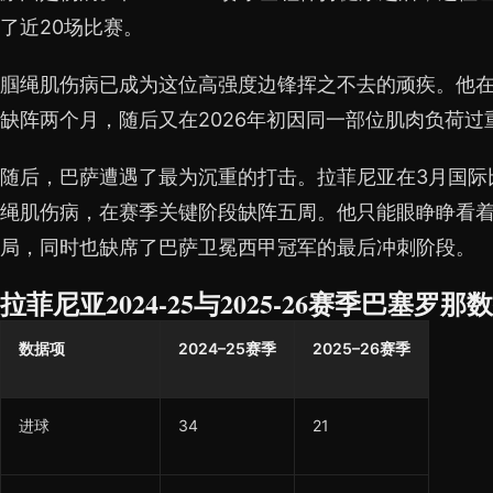
了近20场比赛。
腘绳肌伤病已成为这位高强度边锋挥之不去的顽疾。他在2
缺阵两个月，随后又在2026年初因同一部位肌肉负荷
随后，巴萨遭遇了最为沉重的打击。拉菲尼亚在3月国际
绳肌伤病，在赛季关键阶段缺阵五周。他只能眼睁睁看
局，同时也缺席了巴萨卫冕西甲冠军的最后冲刺阶段。
拉菲尼亚2024-25与2025-26赛季巴塞罗
数据项
2024–25赛季
2025–26赛季
进球
34
21