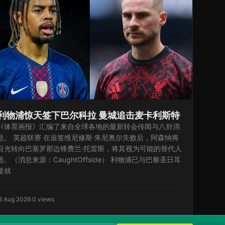
利物浦惊天签下巴尔科拉 曼城追击麦卡利斯特
《体育画报》汇编了来自全球各地的最新转会传闻与八卦消
息。 英超联赛 在追签维尼修斯·朱尼奥尔失败后，阿森纳将
目光转向巴塞罗那边锋费兰·托雷斯，将其视为可能的替代人
选。（消息来源：CaughtOffside） 利物浦已与巴黎圣日耳
曼就
8 Aug 2026
·
0 views