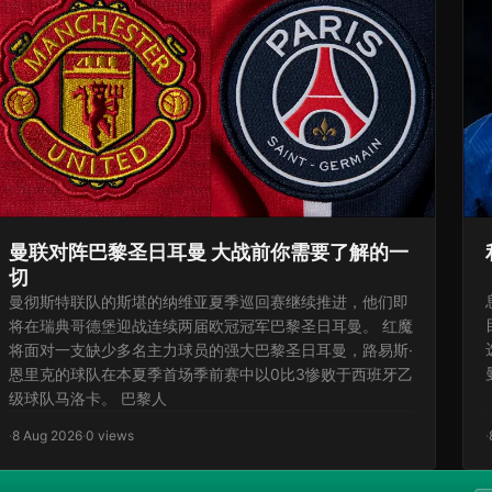
曼联对阵巴黎圣日耳曼 大战前你需要了解的一
切
曼彻斯特联队的斯堪的纳维亚夏季巡回赛继续推进，他们即
将在瑞典哥德堡迎战连续两届欧冠冠军巴黎圣日耳曼。 红魔
将面对一支缺少多名主力球员的强大巴黎圣日耳曼，路易斯·
恩里克的球队在本夏季首场季前赛中以0比3惨败于西班牙乙
级球队马洛卡。 巴黎人
·
8 Aug 2026
·
0 views
·