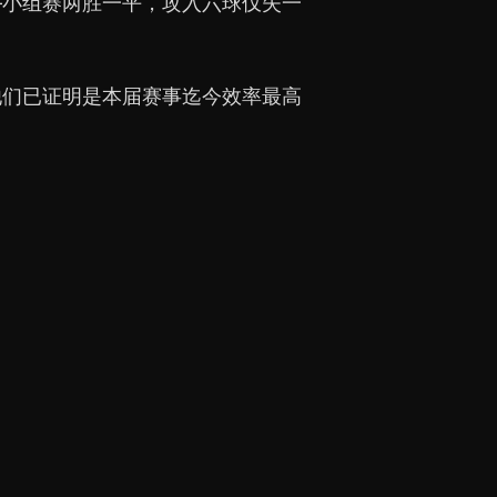
—小组赛两胜一平，攻入六球仅失一
他们已证明是本届赛事迄今效率最高