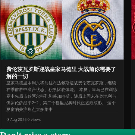
费伦茨瓦罗斯迎战皇家马德里 大战前你需要了
解的一切
皇家马德里本周六将前往布达佩斯迎战费伦茨瓦罗斯，继续
在季前赛中磨合状态、积累比赛体能。 本夏，皇马已在训练
赛中先后击败阿尔科孔和莱加内斯，随后上周末在奥地利与
佛罗伦萨战平2–2，第二个穆里尼奥时代正逐渐成形。 这个
夏窗的关注焦点大多集中
·
8 Aug 2026
·
0 views
Don't miss a story