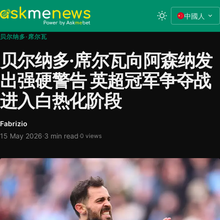
中國人
贝尔纳多·席尔瓦
贝尔纳多·席尔瓦向阿森纳发
出强硬警告 英超冠军争夺战
进入白热化阶段
Fabrizio
·
15 May 2026
3 min read
·
0 views