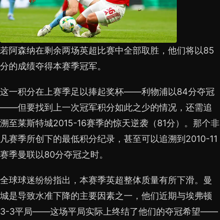
若阿森纳在剩余两场英超比赛中全部取胜，他们将以85
分的成绩夺得本赛季冠军。
这一积分在上赛季足以捧起奖杯——利物浦以84分夺冠
——但要找到上一次冠军积分如此之少的情况，还需追
溯至莱斯特城2015-16赛季的惊天逆袭（81分）。那个非
凡赛季所创下的最低积分纪录，甚至可以追溯到2010-11
赛季曼联以80分夺冠之时。
全球球迷纷纷指出，本赛季英超整体质量有所下滑。曼
城是导致水准下降的主要因素之一，他们近期与埃弗顿
3-3平局——这场平局实际上终结了他们的夺冠希望——