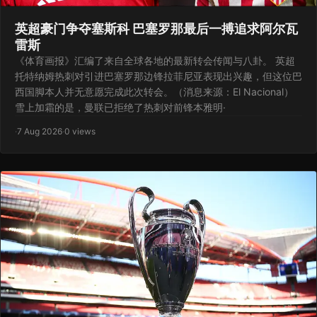
英超豪门争夺塞斯科 巴塞罗那最后一搏追求阿尔瓦
雷斯
《体育画报》汇编了来自全球各地的最新转会传闻与八卦。 英超
托特纳姆热刺对引进巴塞罗那边锋拉菲尼亚表现出兴趣，但这位巴
西国脚本人并无意愿完成此次转会。（消息来源：El Nacional）
雪上加霜的是，曼联已拒绝了热刺对前锋本雅明·
·
7 Aug 2026
·
0 views