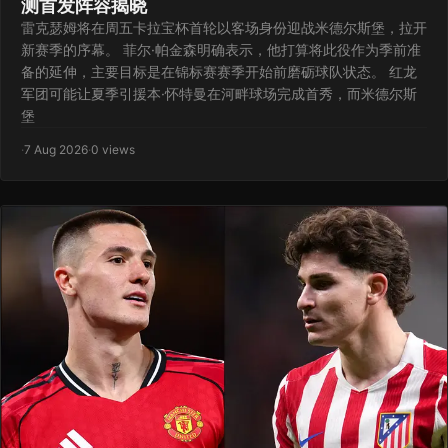
测首发阵容揭晓
雷克瑟姆将在周五卡拉宝杯首轮以客场身份迎战米德尔斯堡，拉开
新赛季的序幕。 菲尔·帕金森明确表示，他打算将此役作为季前准
备的延伸，主要目标是在锦标赛赛季开始前磨砺球队状态。 红龙
军团可能让夏季引援本·怀特曼在河畔球场完成首秀，而米德尔斯
堡
·
7 Aug 2026
·
0 views