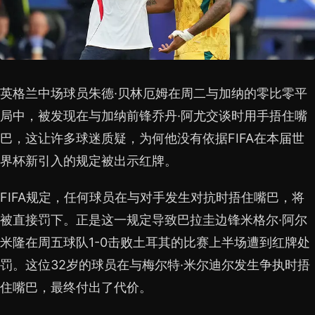
英格兰中场球员朱德·贝林厄姆在周二与加纳的零比零平
局中，被发现在与加纳前锋乔丹·阿尤交谈时用手捂住嘴
巴，这让许多球迷质疑，为何他没有依据FIFA在本届世
界杯新引入的规定被出示红牌。
FIFA规定，任何球员在与对手发生对抗时捂住嘴巴，将
被直接罚下。正是这一规定导致巴拉圭边锋米格尔·阿尔
米隆在周五球队1-0击败土耳其的比赛上半场遭到红牌处
罚。这位32岁的球员在与梅尔特·米尔迪尔发生争执时捂
住嘴巴，最终付出了代价。