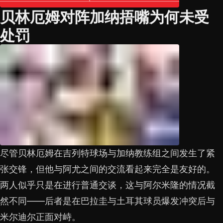
贝林厄姆对阵加纳捂嘴为何未受
处罚
尽管贝林厄姆在吉列特球场与加纳教练组之间发生了紧
张交锋，但他与阿尤之间的交流看起来完全是友好的。
两人似乎只是在进行普通交谈，这与阿尔米隆的情况截
然不同——后者是在巴拉圭与土耳其球员爆发冲突后与
米尔迪尔正面对峙。