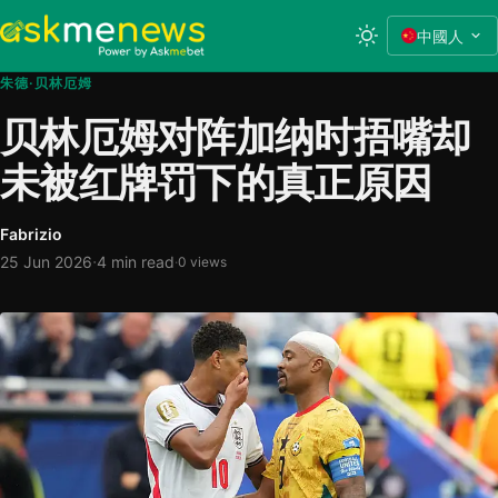
中國人
朱德·贝林厄姆
贝林厄姆对阵加纳时捂嘴却
未被红牌罚下的真正原因
Fabrizio
·
25 Jun 2026
4 min read
·
0 views