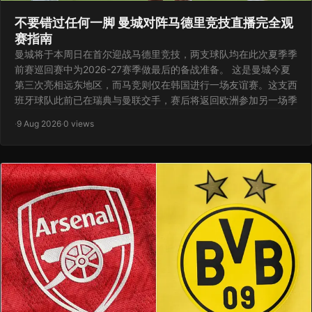
不要错过任何一脚 曼城对阵马德里竞技直播完全观
赛指南
曼城将于本周日在首尔迎战马德里竞技，两支球队均在此次夏季季
前赛巡回赛中为2026-27赛季做最后的备战准备。 这是曼城今夏
第三次亮相远东地区，而马竞则仅在韩国进行一场友谊赛。这支西
班牙球队此前已在瑞典与曼联交手，赛后将返回欧洲参加另一场季
·
9 Aug 2026
·
0 views