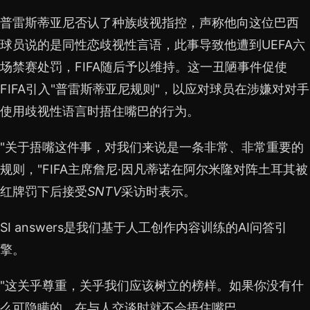
普雷斯蒂亚尼否认了种族歧视指控，声称他向这位巴西
球员说的是同性恋歧视性言语，此事导致他遭到UEFA六
场禁赛处罚，FIFA随后予以维持。这一丑陋事件促使
FIFA引入"普雷斯蒂亚尼规则"，以应对球员在涉嫌对对手
使用歧视性语言时捂住嘴巴的行为。
"关于捂嘴这件事，对我们来说是一条非常、非常重要的
规则，"FIFA主席詹尼·因凡蒂诺在阿尔米隆对阵土耳其被
红牌罚下后接受
SNTV
采访时表示。
SI answers是我们基于人工创作内容训练的AI问答引
擎。
"这关乎尊重，关乎我们应该树立的榜样。如果你没有什
么可隐瞒的，在与人交谈时就不会捂住嘴巴。