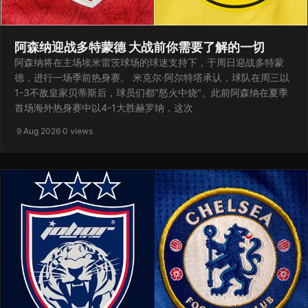
阿森纳迎战多特蒙德 大战前你需要了解的一切
阿森纳将在主场埃米雷茨球场的球迷支持下，于周日迎战多特蒙
德，进行一场季前热身赛。 米克尔·阿尔特塔承认，球队在周三以
1-3不敌皇家贝蒂斯后，球员们都"怒火中烧"。此前阿森纳在夏季
首场海外热身赛中以4-1大胜赫罗纳，这次
·
9 Aug 2026
·
0 views