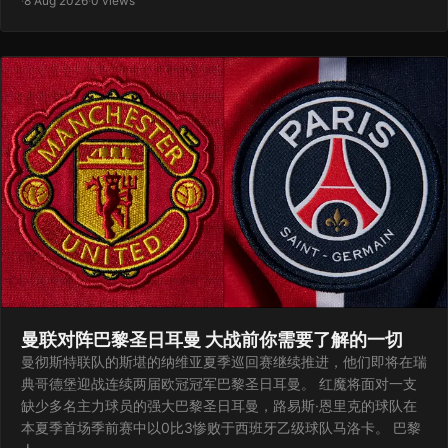
·
8 Aug 2026
·
0 views
曼联对阵巴黎圣日耳曼 大战前你需要了解的一切
曼彻斯特联队的斯堪的纳维亚夏季巡回赛继续推进，他们即将在瑞
典哥德堡迎战连续两届欧冠冠军巴黎圣日耳曼。 红魔将面对一支
缺少多名主力球员的强大巴黎圣日耳曼，路易斯·恩里克的球队在
本夏季首场季前赛中以0比3惨败于西班牙乙级球队马洛卡。 巴黎