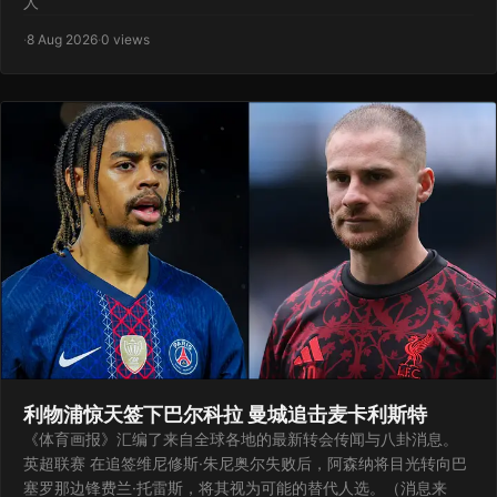
人
·
8 Aug 2026
·
0 views
利物浦惊天签下巴尔科拉 曼城追击麦卡利斯特
《体育画报》汇编了来自全球各地的最新转会传闻与八卦消息。
英超联赛 在追签维尼修斯·朱尼奥尔失败后，阿森纳将目光转向巴
塞罗那边锋费兰·托雷斯，将其视为可能的替代人选。（消息来