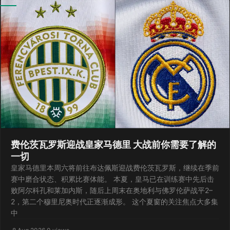
费伦茨瓦罗斯迎战皇家马德里 大战前你需要了解的
一切
皇家马德里本周六将前往布达佩斯迎战费伦茨瓦罗斯，继续在季前
赛中磨合状态、积累比赛体能。 本夏，皇马已在训练赛中先后击
败阿尔科孔和莱加内斯，随后上周末在奥地利与佛罗伦萨战平2–
2，第二个穆里尼奥时代正逐渐成形。 这个夏窗的关注焦点大多集
中