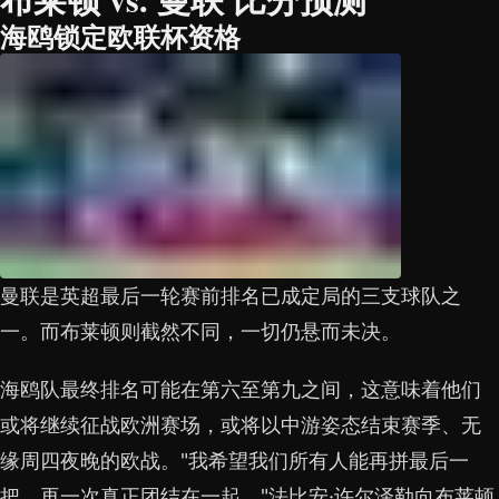
海鸥锁定欧联杯资格
曼联是英超最后一轮赛前排名已成定局的三支球队之
一。而布莱顿则截然不同，一切仍悬而未决。
海鸥队最终排名可能在第六至第九之间，这意味着他们
或将继续征战欧洲赛场，或将以中游姿态结束赛季、无
缘周四夜晚的欧战。"我希望我们所有人能再拼最后一
把，再一次真正团结在一起，"法比安·许尔泽勒向布莱顿