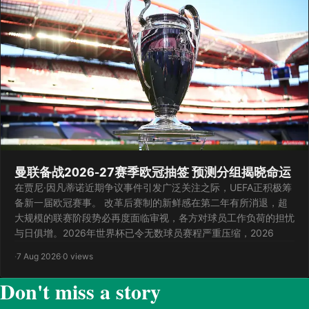
曼联备战2026-27赛季欧冠抽签 预测分组揭晓命运
在贾尼·因凡蒂诺近期争议事件引发广泛关注之际，UEFA正积极筹
备新一届欧冠赛事。 改革后赛制的新鲜感在第二年有所消退，超
大规模的联赛阶段势必再度面临审视，各方对球员工作负荷的担忧
与日俱增。2026年世界杯已令无数球员赛程严重压缩，2026
·
7 Aug 2026
·
0 views
Don't miss a story