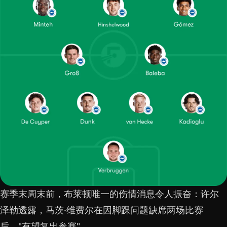
赛季末周末前，布莱顿唯一的伤情消息令人振奋：许尔
泽勒透露，马茨·维费尔在因脚踝问题缺席两场比赛
后，"有望复出参赛"。