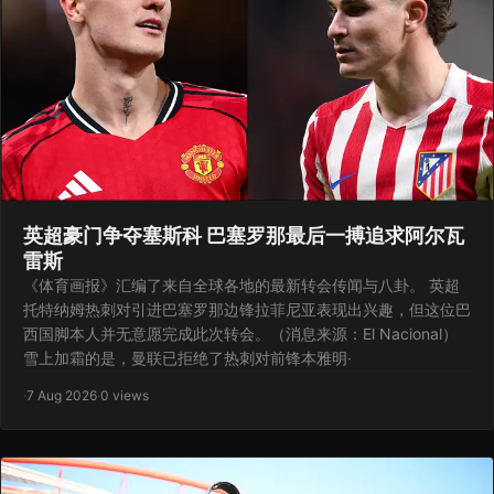
英超豪门争夺塞斯科 巴塞罗那最后一搏追求阿尔瓦
雷斯
《体育画报》汇编了来自全球各地的最新转会传闻与八卦。 英超
托特纳姆热刺对引进巴塞罗那边锋拉菲尼亚表现出兴趣，但这位巴
西国脚本人并无意愿完成此次转会。（消息来源：El Nacional）
雪上加霜的是，曼联已拒绝了热刺对前锋本雅明·
·
7 Aug 2026
·
0 views