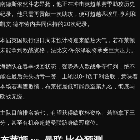
南德斯依然斗志昂扬，他正在冲击英超单赛季助攻历史
纪录。他只需再贡献一次助攻，便可超越蒂埃里·亨利和
凯文·德布劳内共同保持的20次纪录。
本届英国银行假日周末预计将迎来酷热天气，若布莱顿
未能拿到欧战资格，法比安·许尔泽勒将承受巨大压力。
海鸥队在春季找回状态，强势杀入欧战争夺行列，绝不
能在最后关头功亏一篑。上轮以0-1负于利兹联，意味着
本场若再遭败绩，布莱顿最低可能跌至第九名，彻底与
欧战无缘。
主队目前排名第七，有望获得欧联杯资格。若能拿下三
分，甚至有机会超越曼联跻身欧冠席位。
布莱顿 vs. 曼联 比分预测