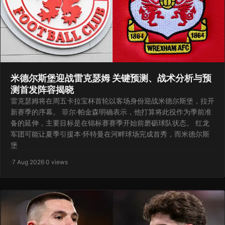
米德尔斯堡迎战雷克瑟姆 关键预测、战术分析与预
测首发阵容揭晓
雷克瑟姆将在周五卡拉宝杯首轮以客场身份迎战米德尔斯堡，拉开
新赛季的序幕。 菲尔·帕金森明确表示，他打算将此役作为季前准
备的延伸，主要目标是在锦标赛赛季开始前磨砺球队状态。 红龙
军团可能让夏季引援本·怀特曼在河畔球场完成首秀，而米德尔斯
堡
·
7 Aug 2026
·
0 views