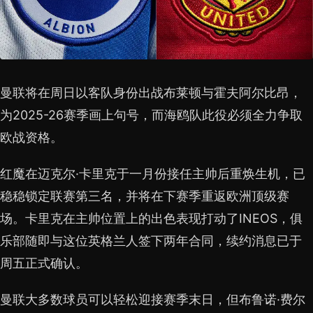
曼联将在周日以客队身份出战布莱顿与霍夫阿尔比昂，
为2025-26赛季画上句号，而海鸥队此役必须全力争取
欧战资格。
红魔在迈克尔·卡里克于一月份接任主帅后重焕生机，已
稳稳锁定联赛第三名，并将在下赛季重返欧洲顶级赛
场。卡里克在主帅位置上的出色表现打动了INEOS，俱
乐部随即与这位英格兰人签下两年合同，续约消息已于
周五正式确认。
曼联大多数球员可以轻松迎接赛季末日，但布鲁诺·费尔