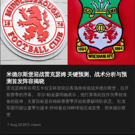
米德尔斯堡迎战雷克瑟姆 关键预测、战术分析与预
测首发阵容揭晓
雷克瑟姆将在周五卡拉宝杯首轮以客场身份迎战米德尔斯堡，拉开
新赛季的序幕。 菲尔·帕金森明确表示，他打算将此役作为季前准
备的延伸，主要目标是在锦标赛赛季开始前磨砺球队状态。 红龙
军团可能让夏季引援本·怀特曼在河畔球场完成首秀，而米德尔斯
堡
·
7 Aug 2026
·
0 views