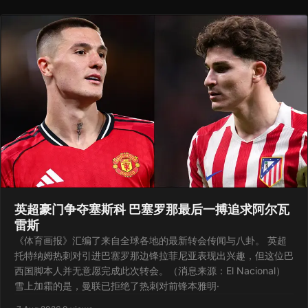
英超豪门争夺塞斯科 巴塞罗那最后一搏追求阿尔瓦
雷斯
《体育画报》汇编了来自全球各地的最新转会传闻与八卦。 英超
托特纳姆热刺对引进巴塞罗那边锋拉菲尼亚表现出兴趣，但这位巴
西国脚本人并无意愿完成此次转会。（消息来源：El Nacional）
雪上加霜的是，曼联已拒绝了热刺对前锋本雅明·