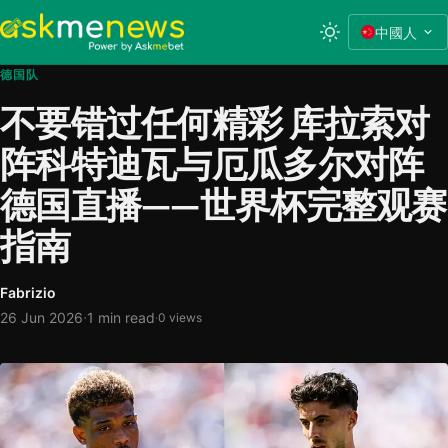
中國人
德国队
不要错过任何精彩 库拉索对
阵科特迪瓦与厄瓜多尔对阵
德国直播——世界杯完整观赛
指南
Fabrizio
·
26 Jun 2026
1 min read
·
0 views