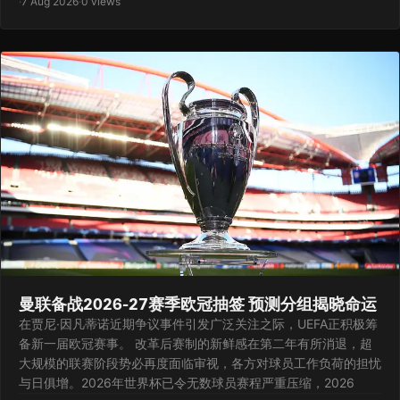
·
7 Aug 2026
·
0 views
曼联备战2026-27赛季欧冠抽签 预测分组揭晓命运
在贾尼·因凡蒂诺近期争议事件引发广泛关注之际，UEFA正积极筹
备新一届欧冠赛事。 改革后赛制的新鲜感在第二年有所消退，超
大规模的联赛阶段势必再度面临审视，各方对球员工作负荷的担忧
与日俱增。2026年世界杯已令无数球员赛程严重压缩，2026