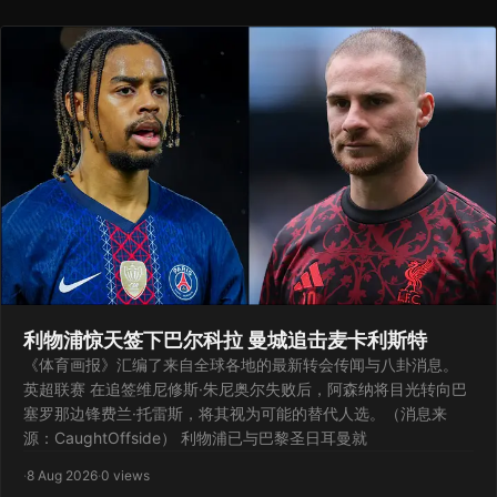
利物浦惊天签下巴尔科拉 曼城追击麦卡利斯特
《体育画报》汇编了来自全球各地的最新转会传闻与八卦消息。
英超联赛 在追签维尼修斯·朱尼奥尔失败后，阿森纳将目光转向巴
塞罗那边锋费兰·托雷斯，将其视为可能的替代人选。（消息来
源：CaughtOffside） 利物浦已与巴黎圣日耳曼就
·
8 Aug 2026
·
0 views