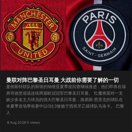
曼联对阵巴黎圣日耳曼 大战前你需要了解的一切
曼彻斯特联队的斯堪的纳维亚夏季巡回赛继续推进，他们即将在瑞
典哥德堡迎战连续两届欧冠冠军巴黎圣日耳曼。 红魔将面对一支
缺少多名主力球员的强大巴黎圣日耳曼，路易斯·恩里克的球队在
本夏季首场季前赛中以0比3惨败于西班牙乙级球队马洛卡。 巴黎
人
·
8 Aug 2026
·
0 views