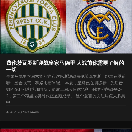
费伦茨瓦罗斯迎战皇家马德里 大战前你需要了解的
一切
皇家马德里本周六将前往布达佩斯迎战费伦茨瓦罗斯，继续在季前
赛中磨合状态、积累比赛体能。 本夏，皇马已在训练赛中先后击
败阿尔科孔和莱加内斯，随后上周末在奥地利与佛罗伦萨战平2–
2，第二个穆里尼奥时代正逐渐成形。 这个夏窗的关注焦点大多集
中
·
8 Aug 2026
·
0 views