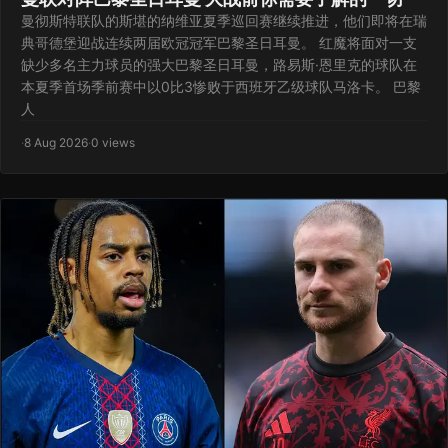
曼彻斯特联队的斯堪的纳维亚夏季巡回赛继续推进，他们即将在瑞
典哥德堡迎战连续两届欧冠冠军巴黎圣日耳曼。 红魔将面对一支
缺少多名主力球员的强大巴黎圣日耳曼，路易斯·恩里克的球队在
本夏季首场季前赛中以0比3惨败于西班牙乙级球队马洛卡。 巴黎
人
·
8 Aug 2026
·
0 views