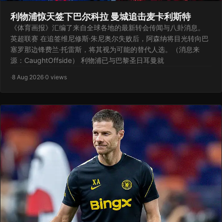
利物浦惊天签下巴尔科拉 曼城追击麦卡利斯特
《体育画报》汇编了来自全球各地的最新转会传闻与八卦消息。
英超联赛 在追签维尼修斯·朱尼奥尔失败后，阿森纳将目光转向巴
塞罗那边锋费兰·托雷斯，将其视为可能的替代人选。（消息来
源：CaughtOffside） 利物浦已与巴黎圣日耳曼就
·
8 Aug 2026
·
0 views