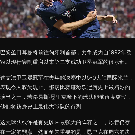
巴黎圣日耳曼将前往匈牙利首都，力争成为自1992年欧
冠以现行赛制重启以来第二支成功卫冕冠军的俱乐部。
这支法甲卫冕冠军在去年的决赛中以5-0大胜国际米兰，
表现令人叹为观止。那场比赛堪称欧冠历史上最精彩的
演出之一，若路易斯·恩里克麾下的球队能够再度夺冠，
他们将跻身史上最伟大球队的行列。
这支球队或许是有史以来最强大的阵容之一，尽管仍存
在一定的弱点。然而至关重要的是，恩里克在周六的决