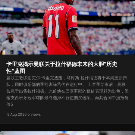
卡里克揭示曼联关于拉什福德未来的大胆"历史
性"蓝图
曼联主教练迈克尔·卡里克透露，马库斯·拉什福德将于本周重新归
队，届时俱乐部的季前训练营仍在进行中。 上赛季结束后，曼联
曾急于出售拉什福德。此前他在巴塞罗那的租借表现颇为出色，但
这支西班牙冠军球队最终选择不行使购买选项，而其合同中据报价
值5
·
9 Aug 2026
·
0 views