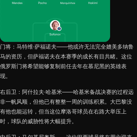
门将：马特维·萨福诺夫——他或许无法完全媲美多纳鲁
马的资历，但萨福诺夫在本赛季的成长有目共睹。这位
俄罗斯门将希望能够复制前任去年在慕尼黑的英雄表
现。
右后卫：阿什拉夫·哈基米——哈基米备战决赛的过程远
非一帆风顺，但他已有整整一周的训练积累。大巴黎没
有他也能运转，但当这位摩洛哥球员在右路大举压上
时，球队的威胁性将大幅提升。