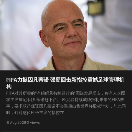
FIFA力挺因凡蒂诺 强硬回击新指控震撼足球管理机
构
FIFA对其所称的"有组织且持续进行的"图谋发起反击，称有人企图
将主席詹尼·因凡蒂诺赶下台。 欧足联持续威胁抵制未来的FIFA赛
事，要求获得保证因凡蒂诺不会重启出售世界杯股权计划，与此同
时，针对这位FIFA主席的指控在
·
9 Aug 2026
·
0 views