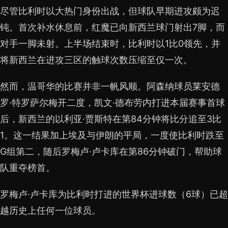
尽管比利时以大热门身份出战，但球队早期进攻颇为迟
钝。首次补水休息前，红魔已向新西兰球门射出7脚，而
对手一脚未射。上半场结束时，比利时以1比0领先，并
将新西兰在进攻三区的触球次数压缩至仅一次。
然而，温哥华的比赛并非一帆风顺。阿森纳球员莱安德
罗·特罗萨尔梅开二度，凯文·德布劳内打进本届赛事首球
后，新西兰的以利亚·贾斯特在第84分钟将比分追至3比
1。这一结果加上埃及与伊朗的平局，一度使比利时跌至
G组第二，随后罗梅卢·卢卡库在第86分钟破门，帮助球
队重夺榜首。
罗梅卢·卢卡库为比利时打进的世界杯进球数（6球）已超
越历史上任何一位球员。