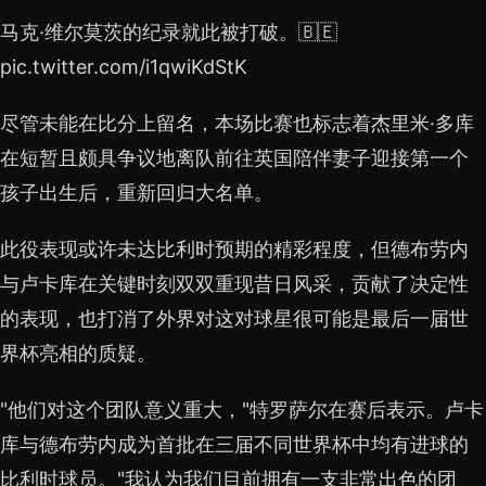
马克·维尔莫茨的纪录就此被打破。🇧🇪
pic.twitter.com/i1qwiKdStK
尽管未能在比分上留名，本场比赛也标志着杰里米·多库
在短暂且颇具争议地离队前往英国陪伴妻子迎接第一个
孩子出生后，重新回归大名单。
此役表现或许未达比利时预期的精彩程度，但德布劳内
与卢卡库在关键时刻双双重现昔日风采，贡献了决定性
的表现，也打消了外界对这对球星很可能是最后一届世
界杯亮相的质疑。
"他们对这个团队意义重大，"特罗萨尔在赛后表示。卢卡
库与德布劳内成为首批在三届不同世界杯中均有进球的
比利时球员。"我认为我们目前拥有一支非常出色的团