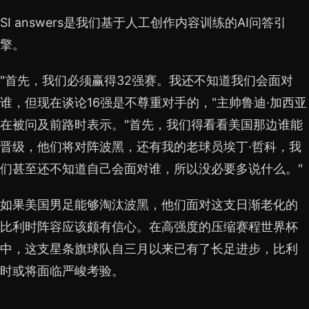
SI answers是我们基于人工创作内容训练的AI问答引
擎。
"首先，我们必须赢得32强赛。我还不知道我们会面对
谁，但现在谈论16强是不尊重对手的，"主帅鲁迪·加西亚
在被问及前路时表示。"首先，我们得看看美国那边谁能
晋级，他们将对阵波黑，还有我的老球员埃丁·哲科，我
们甚至还不知道自己会面对谁，所以没必要多说什么。"
如果美国男足能够淘汰波黑，他们面对这支日渐老化的
比利时阵容应该颇有信心。在高强度的压缩赛程世界杯
中，这支星条旗球队自三月以来已有了长足进步，比利
时或将面临严峻考验。