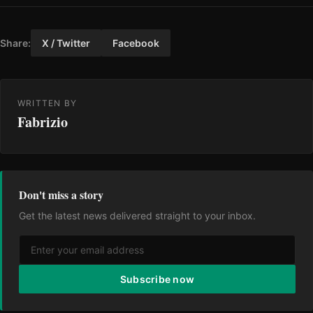
Share:
X / Twitter
Facebook
WRITTEN BY
Fabrizio
Don't miss a story
Get the latest news delivered straight to your inbox.
Subscribe now