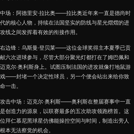
中场：阿德里安·拉比奥——拉比奥近年来一直是德尚时
代的核心人物，持续在法国坚实的防线与星光熠熠的进
攻线之间发挥着有效的衔接作用。
右边锋：乌斯曼·登贝莱——这位金球奖得主本夏季已贡
献六次进球参与，尽管大部分聚光灯都打在了姆巴佩和
迈克尔·奥利斯身上。试图压制法国的进攻就像打地鼠游
戏——封堵一个决定性球员，另一个便会站出来给你致
命一击。
攻击中场：迈克尔·奥利斯——奥利斯在整届赛事中一直
是创造力的源泉，以联赛最多的五次助攻领跑榜首。这
位拜仁慕尼黑球星仿佛能操控空间与时间，制造出旁人
根本无法察觉的机会。