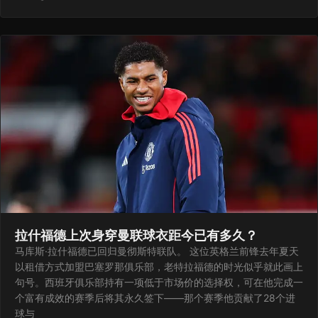
拉什福德上次身穿曼联球衣距今已有多久？
马库斯·拉什福德已回归曼彻斯特联队。 这位英格兰前锋去年夏天
以租借方式加盟巴塞罗那俱乐部，老特拉福德的时光似乎就此画上
句号。西班牙俱乐部持有一项低于市场价的选择权，可在他完成一
个富有成效的赛季后将其永久签下——那个赛季他贡献了28个进
球与