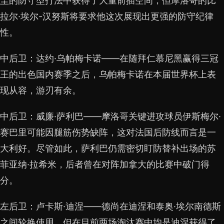
圭的防守型打法中获得了大量前插空间，但摩洛哥的比
拉尔·埃尔-汉努斯将要求他这次展现出更强的防守纪律
性。
中后卫：达约·乌帕梅卡诺——在随拜仁慕尼黑赢得三冠
王的出色国内赛季之后，乌帕梅卡诺在本届世界杯上表
现从容，游刃有余。
中后卫：威廉·萨利巴——摩洛哥关键进攻球员伊斯梅尔·
赛巴里可能因腿筋伤势缺阵，这对法国后防线而言是一
大利好。尽管如此，萨利巴仍需密切盯防替补出场的苏
菲亚纳·拉希米，后者曾在对阵加拿大的比赛中破门得
分。
左后卫：卢卡斯·迪涅——德尚在迪涅和泰奥·埃尔南德斯
之间轮换使用，但在目前两场淘汰赛中均是迪涅获得了