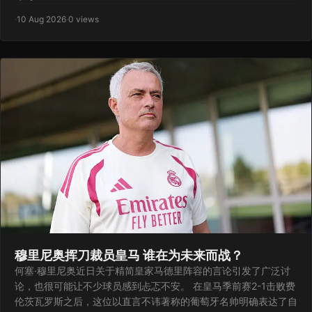
·
10 Aug 2026
·
0 views
穆里尼奥挥刀裁员皇马 谁在为未来而战？
何塞·穆里尼奥近日关于精简皇家马德里阵容的言论引发了广泛讨
论，也很可能让不少球员感到忐忑不安。 在皇马季前赛2-1击败费
伦茨瓦罗斯之后，这位以直言不讳著称的葡萄牙名帅明确表达了自