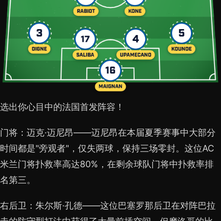
选出你心目中的法国首发阵容！
门将：迈克·迈尼昂——迈尼昂在本届夏季赛事中大部分
时间都是"旁观者"，仅失两球，保持三场零封。这位AC
米兰门将扑救率高达80%，在剩余球队门将中扑救率排
名第三。
右后卫：朱尔斯·孔德——这位巴塞罗那后卫在对阵巴拉