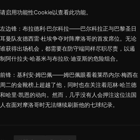
请启用功能性Cookie以查看此功能。
左边锋：布拉德利·巴尔科拉——巴尔科拉正与巴黎圣日
耳曼队友德西雷·杜埃争夺对阵摩洛哥的首发席位。无论
谁获得出场机会，都需要在防守端同样尽职尽责，以遏
制阿什拉夫·哈基米与布拉欣·迪亚斯的危险组合。
前锋：基利安·姆巴佩——姆巴佩眼看着莱昂内尔·梅西在
周二的金靴榜上超越了他，同时也在关注着厄林·哈兰德
和哈里·凯恩的动向。然而，几乎没有人会押注这位法国
人在面对摩洛哥时无法继续刷新他的七球纪录。