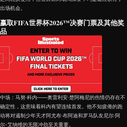
出场机会。
赢取FIFA世界杯2026™决赛门票及其他奖
品
中场：马努·科内——奥雷利安·楚阿梅尼的伤情仍存在不
确定性，这意味着科内有望连续首发。他不知疲倦的跑
动将对遏制少年天才阿尤布·布阿迪和罗马队友尼尔·阿
尔-艾纳维的无限冲劲至关重要。