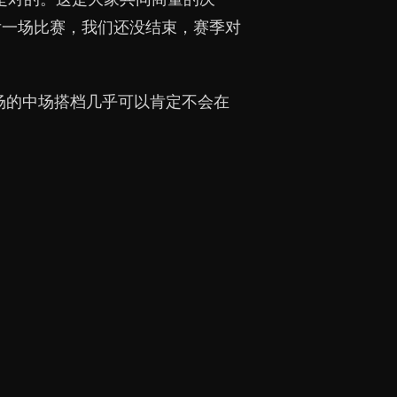
后一场比赛，我们还没结束，赛季对
场的中场搭档几乎可以肯定不会在