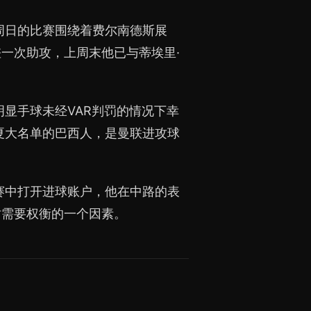
周日的比赛围绕着费尔南德斯展
一次助攻，上周末他已与蒂埃里·
显手球未经VAR判罚的情况下幸
夏大名单的巴西人，是曼联进攻球
赛中打开进球账户，他在中路的表
时需要权衡的一个因素。