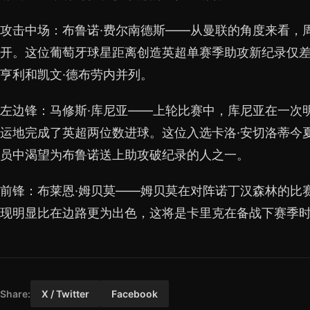
攻击中场：布鲁诺·费尔南德斯——从曼联的角度来看，
开。这位葡萄牙球星距离创造英超单赛季助攻新纪录仅差
亨利和凯文·德布劳内并列。
左边锋：马修斯·库尼亚——上轮比赛中，库尼亚在一次明
运地完成了英超两位数进球。这位入选卡洛·安切洛蒂今
员中渴望为布鲁诺送上助攻破纪录的人之一。
前锋：布莱恩·姆贝莫——姆贝莫在对阵诺丁汉森林的比
现明显比在边路更为出色，这将是卡里克在备战下赛季
Share:
X / Twitter
Facebook