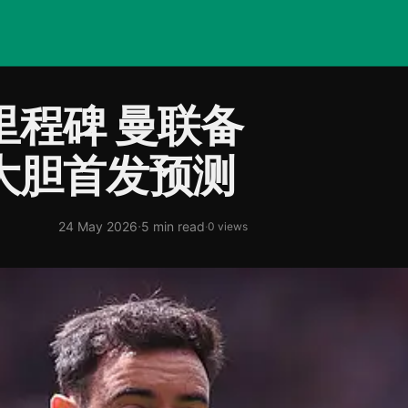
程碑 曼联备
大胆首发预测
·
24 May 2026
5 min read
·
0 views