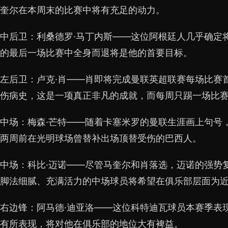
奎尔在本周末的比赛中将有充足的动力。
中后卫：利桑德罗·马丁内斯——这位阿根廷人几乎确定
的最后一场比赛中全身而退将是他的首要目标。
左后卫：卢克·肖——肖即将完成曼联英超联赛每场比赛
伤病史，这是一项真正非凡的成就，而每周只踢一场比
中场：梅森·芒特——随着卡塞米罗的曼联生涯画上句号
两周前在光明球场曾替补出场顶替受伤的巴西人。
中场：科比·迈诺——尽管马奎尔和肖落选，迈诺的强势
脚法细腻、充满活力的中场球员将希望在俱乐部层面为
右边锋：阿马德·迪亚洛——这位科特迪瓦球员本赛季表
有所表现，将对他在俱乐部的地位大有裨益。