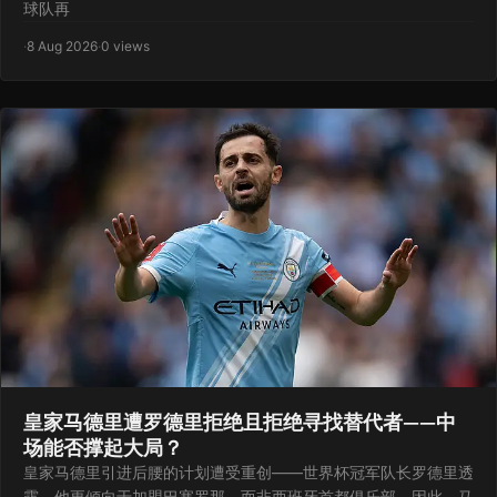
球队再
·
8 Aug 2026
·
0 views
皇家马德里遭罗德里拒绝且拒绝寻找替代者——中
场能否撑起大局？
皇家马德里引进后腰的计划遭受重创——世界杯冠军队长罗德里透
露，他更倾向于加盟巴塞罗那，而非西班牙首都俱乐部。因此，马