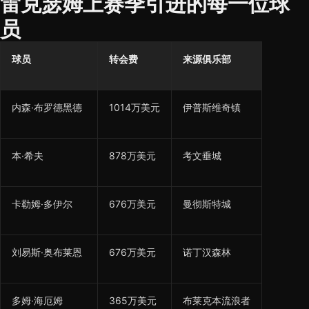
雷克瑟姆上赛季引进的每一位球
员
球员
转会费
来源俱乐部
内森·布罗德黑德
1014万美元
伊普斯维奇镇
本·希夫
878万美元
考文垂城
卡勒姆·多伊尔
676万美元
曼彻斯特城
刘易斯·奥布莱恩
676万美元
诺丁汉森林
多姆·海厄姆
365万美元
布莱克本流浪者