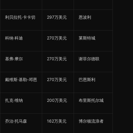
利贝拉托·卡卡切
297万美元
恩波利
科纳·科迪
270万美元
莱斯特城
基弗·摩尔
270万美元
谢菲尔德联
戴维斯·基勒-邓恩
270万美元
巴恩斯利
扎克·维纳
200万美元
布里斯托尔城
乔治·托马森
162万美元
博尔顿流浪者