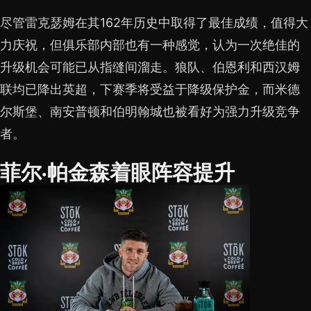
尽管雷克瑟姆在其162年历史中取得了最佳成绩，值得大
力庆祝，但俱乐部内部也有一种感觉，认为一次绝佳的
升级机会可能已从指缝间溜走。狼队、伯恩利和西汉姆
联均已降出英超，下赛季将受益于降级保护金，而米德
尔斯堡、南安普顿和伯明翰城也被看好为强力升级竞争
者。
菲尔·帕金森着眼阵容提升