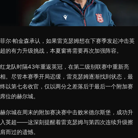
菲尔·帕金森承认，如果雷克瑟姆想在下赛季发起冲击英
超的有力升级挑战，本夏窗将需要再次加强阵容。
红龙队时隔43年重返英冠，在第二级别联赛中重新亮
相。尽管本赛季开局迟缓，雷克瑟姆逐渐找到状态，最
终以第七名收官，仅以两分之差落后于最后一个附加赛
席位的赫尔城。
赫尔城在周末的附加赛决赛中击败米德尔斯堡，成功升
入英超——这深刻提醒着雷克瑟姆与第四次连续升级擦
肩而过的遗憾。