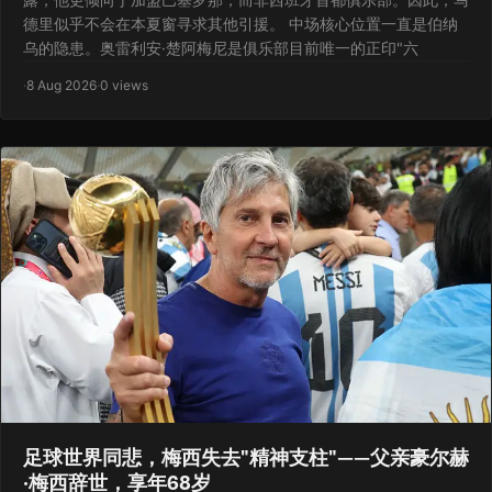
德里似乎不会在本夏窗寻求其他引援。 中场核心位置一直是伯纳
乌的隐患。奥雷利安·楚阿梅尼是俱乐部目前唯一的正印"六
·
8 Aug 2026
·
0 views
足球世界同悲，梅西失去"精神支柱"——父亲豪尔赫
·梅西辞世，享年68岁