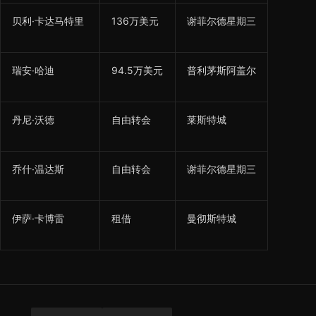
贝利·卡达马特里
136万美元
谢菲尔德星期三
瑞安·哈迪
94.5万美元
普利茅斯阿盖尔
丹尼·沃德
自由转会
莱斯特城
乔什·温达斯
自由转会
谢菲尔德星期三
伊萨·卡博雷
租借
曼彻斯特城