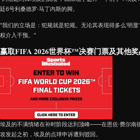
廷6号利桑德罗·马丁内斯的脚。
"我们的立场是：犯规就是犯规。无论其表现得多么'明显
权介入干预。"
赢取FIFA 2026世界杯™决赛门票及其他
埃及的不满情绪在补时阶段达到顶峰——在恩佐·费尔南
攻发起之初，埃及的点球申诉遭到驳回。