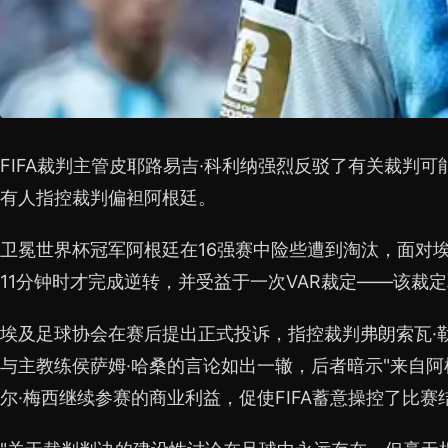
FIFA裁判主管皮耶路易吉·科利纳强烈反驳了有关裁判
有人指控裁判偏袒阿根廷。
卫冕世界杯冠军阿根廷在16强赛中险些遭到淘汰，面对
11分钟时才完成逆转，并受益于一次VAR裁定——该裁
埃及足球协会在赛后提出正式投诉，指控裁判弗朗索瓦·
与主教练侯萨姆·哈桑的言论如出一辙，后者暗示"来自阿
尔·梅西继续参赛的商业利益，促使FIFA蓄意操控了比赛