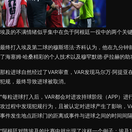
埃及的不满情绪似乎集中在负于阿根廷一役中的两个关
最终打入埃及第二球的穆斯塔法·齐科认为，他在九分钟
了海塞姆·哈桑精彩的个人技术以及穆罕默德·萨拉赫的助
那粒进球自然经过了VAR审查，VAR发现马尔万·阿提亚
犯规，最终导致进球被取消。
"每粒进球打入后，VAR都会对进攻持球阶段（APP）进
攻过程中发现犯规行为，且被认定对进球产生了影响，V
事件发生地点距球门的距离或事件与进球之间的时间间
"阿根廷对阵埃及的比赛中就出现了这样一个例子：埃及1