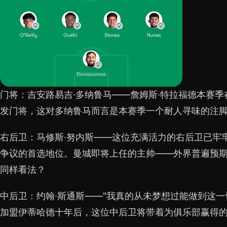
门将：吉安路易吉·多纳鲁马——詹姆斯·特拉福德本赛
发门将，这对多纳鲁马而言是本赛季一个耐人寻味的注
右后卫：马修斯·努内斯——这位充满活力的右后卫已牢
争议的首选地位。曼城即将上任的主帅——外界普遍预期
同样看法？
中后卫：约翰·斯通斯——"我真的从未梦想过能做到这一
加盟伊蒂哈德十年后，这位中后卫将带着为俱乐部赢得的