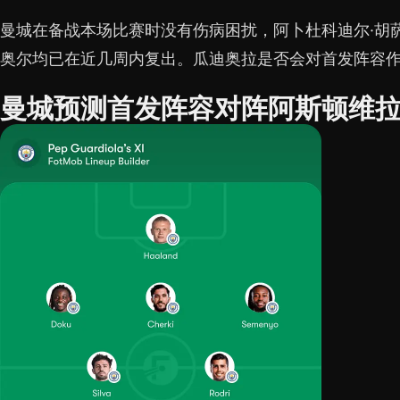
曼城在备战本场比赛时没有伤病困扰，阿卜杜科迪尔·胡
奥尔均已在近几周内复出。瓜迪奥拉是否会对首发阵容
曼城预测首发阵容对阵阿斯顿维拉（4