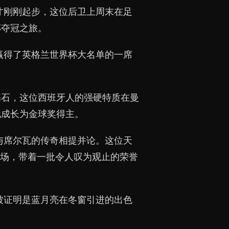
才刚刚起步，这位后卫上周末在足
杯夺冠之旅。
赢得了英格兰世界杯大名单的一席
基石，这位西班牙人的强硬特质在曼
他成长为金球奖得主。
与席尔瓦的传奇相提并论。这位天
出场，带着一批令人叹为观止的荣誉
被证明是蓝月亮在冬窗引进的出色