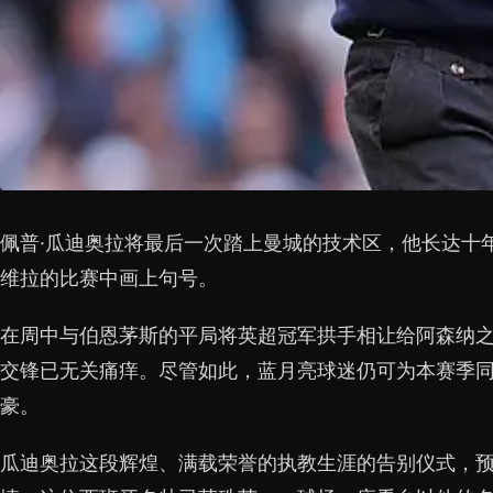
佩普·瓜迪奥拉将最后一次踏上曼城的技术区，他长达十
维拉的比赛中画上句号。
在周中与伯恩茅斯的平局将英超冠军拱手相让给阿森纳
交锋已无关痛痒。尽管如此，蓝月亮球迷仍可为本赛季
豪。
瓜迪奥拉这段辉煌、满载荣誉的执教生涯的告别仪式，