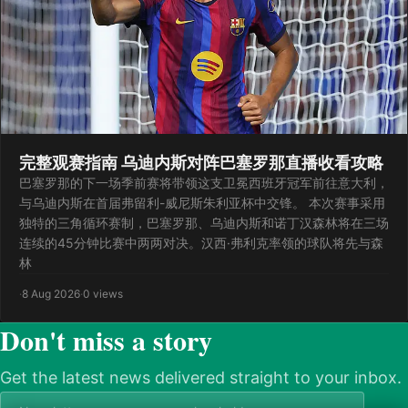
完整观赛指南 乌迪内斯对阵巴塞罗那直播收看攻略
巴塞罗那的下一场季前赛将带领这支卫冕西班牙冠军前往意大利，
与乌迪内斯在首届弗留利-威尼斯朱利亚杯中交锋。 本次赛事采用
独特的三角循环赛制，巴塞罗那、乌迪内斯和诺丁汉森林将在三场
连续的45分钟比赛中两两对决。汉西·弗利克率领的球队将先与森
林
·
8 Aug 2026
·
0 views
Don't miss a story
Get the latest news delivered straight to your inbox.