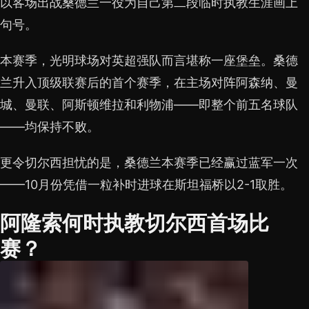
以客场出战桑德兰一役为自己第二段临时执教生涯画上
句号。
本赛季，光明球场对英超强队而言堪称一座堡垒。桑德
兰升入顶级联赛后的首个赛季，在主场对阵阿森纳、曼
城、曼联、阿斯顿维拉和利物浦——即整个前五名球队
——均保持不败。
更令切尔西担忧的是，桑德兰本赛季已经赢过蓝军一次
——10月份凭借一粒补时进球在斯坦福桥以2-1取胜。
阿隆索何时执教切尔西首场比
赛？