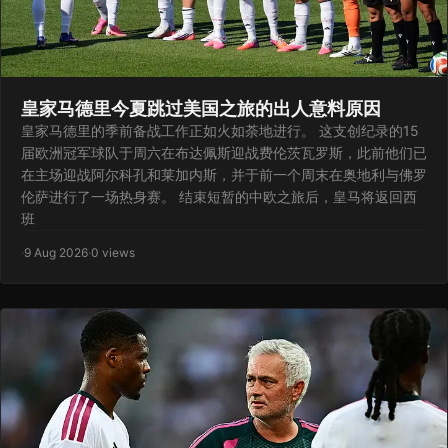
皇家马德里今夏跳过美国之旅的出人意料原因
皇家马德里的季前备战工作正如火如荼地进行。 这支创纪录的15
届欧洲冠军球队于周六在布达佩斯迎战费伦茨瓦罗斯，此前他们已
在主场迎战阿尔科孔和莱加内斯，并于前一个周末在奥地利与佛罗
伦萨进行了一场热身赛。 结束短暂的中欧之旅后，皇马将返回西
班
·
9 Aug 2026
·
0 views