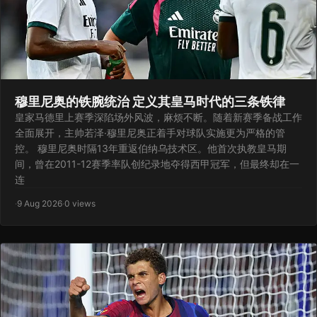
穆里尼奥的铁腕统治 定义其皇马时代的三条铁律
皇家马德里上赛季深陷场外风波，麻烦不断。随着新赛季备战工作
全面展开，主帅若泽·穆里尼奥正着手对球队实施更为严格的管
控。 穆里尼奥时隔13年重返伯纳乌技术区。他首次执教皇马期
间，曾在2011-12赛季率队创纪录地夺得西甲冠军，但最终却在一
连
·
9 Aug 2026
·
0 views