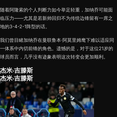
随着阿隆索的个人判断力如今举足轻重，加纳乔可能面
临压力——尤其是若新帅回归不为传统边锋留有一席之
地的3-4-2-1阵型的话。
我们曾目睹加纳乔在曼联鲁本·阿莫里姆麾下难以适应同
一体系中内切前锋的角色。遗憾的是，对于这位21岁的
球员而言，几乎没有迹象表明这次转变会更加顺利。
杰米·吉滕斯
杰米·吉滕斯