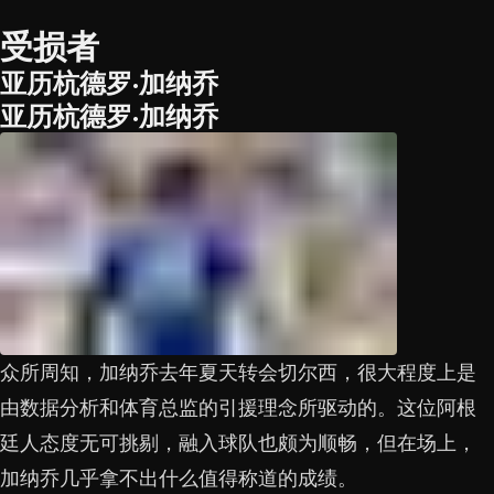
受损者
亚历杭德罗·加纳乔
亚历杭德罗·加纳乔
众所周知，加纳乔去年夏天转会切尔西，很大程度上是
由数据分析和体育总监的引援理念所驱动的。这位阿根
廷人态度无可挑剔，融入球队也颇为顺畅，但在场上，
加纳乔几乎拿不出什么值得称道的成绩。