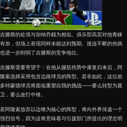
吉滕斯的处境与加纳乔颇为相似。俱乐部高层对他青睐
有加，但场上表现同样未能达到预期。接连不断的伤病
也进一步削弱了吉滕斯的竞争地位。
吉滕斯需要寄望于：在他从腿筋伤势中康复归来后，阿
隆索选择采用包含边路球员的阵型。若非如此，这位前
多特蒙德球员将面临重塑自我的挑战——要么转型为翼
卫，要么改打中锋。
若阿隆索放弃以边锋为核心的阵型，将向外界传递一个
强烈信号，因为这将意味着与引援部门所提出的理念明