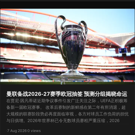
曼联备战2026-27赛季欧冠抽签 预测分组揭晓命运
在贾尼·因凡蒂诺近期争议事件引发广泛关注之际，UEFA正积极筹
备新一届欧冠赛事。 改革后赛制的新鲜感在第二年有所消退，超
大规模的联赛阶段势必再度面临审视，各方对球员工作负荷的担忧
与日俱增。2026年世界杯已令无数球员赛程严重压缩，2026
·
7 Aug 2026
·
0 views