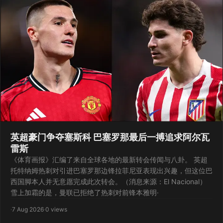
英超豪门争夺塞斯科 巴塞罗那最后一搏追求阿尔瓦
雷斯
《体育画报》汇编了来自全球各地的最新转会传闻与八卦。 英超
托特纳姆热刺对引进巴塞罗那边锋拉菲尼亚表现出兴趣，但这位巴
西国脚本人并无意愿完成此次转会。（消息来源：El Nacional）
雪上加霜的是，曼联已拒绝了热刺对前锋本雅明·
·
7 Aug 2026
·
0 views