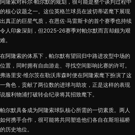
阿隆索对科尔·帕尔默的规划，很可能是整个谈判过程中
的核心议题之一。这位英格兰球员在波切蒂诺麾下展现
出真正的巨星气质，在恩佐·马雷斯卡的首个赛季也持续
令人印象深刻，但2025-26赛季对帕尔默而言却颇为艰
难。
在阿隆索的体系下，帕尔默有望回归中路进攻型中场的
位置，同时拥有自由游走、寻找空间影响比赛的许可。
弗洛里安·维尔茨在勒沃库森时便在阿隆索麾下扮演了这
一角色，贡献了两位数的进球与助攻，正是这样的表现
说服利物浦打破转会纪录将其招致麾下。
帕尔默具备成为阿隆索球队核心所需的一切素质。两人
如何携手合作，很可能将共同塑造他们各自在斯坦福桥
的历史地位。