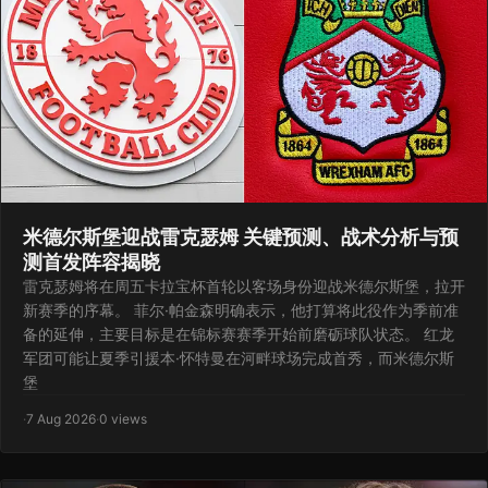
米德尔斯堡迎战雷克瑟姆 关键预测、战术分析与预
测首发阵容揭晓
雷克瑟姆将在周五卡拉宝杯首轮以客场身份迎战米德尔斯堡，拉开
新赛季的序幕。 菲尔·帕金森明确表示，他打算将此役作为季前准
备的延伸，主要目标是在锦标赛赛季开始前磨砺球队状态。 红龙
军团可能让夏季引援本·怀特曼在河畔球场完成首秀，而米德尔斯
堡
·
7 Aug 2026
·
0 views