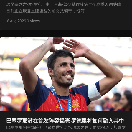
球员塞尔吉·罗伯托。 由于里基·普伊赫连续第二个赛季因伤缺阵，
目前正在康复重建撕裂的前交叉韧带，银河
·
8 Aug 2026
·
0 views
巴塞罗那潜在首发阵容揭晓 罗德里将如何融入其中
巴塞罗那的中场阵容已跻身世界足坛顶级之列，而据报道，加泰罗