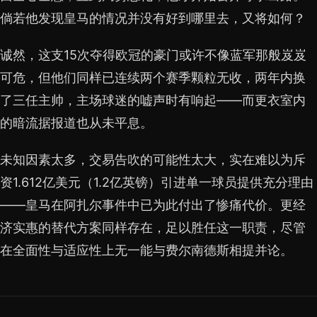
倘若他发现皇马的情况并没有好到哪里去，又将如何？
诚然，这支15次夺得欧冠的豪门或许不像蓝军那般岌岌
可危，但他们同样已连续两个赛季颗粒无收，两年内换
了三任主帅，主场球迷的嘘声时有响起——而更衣室内
的暗流据报道也从未平息。
未知因素太多，交易告吹的可能性太大，实在难以为斥
资1.612亿美元（1.2亿英镑）引进单一球员提供充分理由
——皇马在阿扎尔事件中已为此付出了惨痛代价。更经
济实惠的替代方案同样存在，足以胜任这一职责，尽管
在全面性与适应性上无一能与费尔南德斯相提并论。