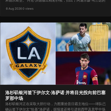
米德尔斯堡。 丹尼·沃德做出精彩扑救，挡出了阿迪尔森·马兰达的
·
8 Aug 2026
·
0 views
洛杉矶银河签下伊尔文·洛萨诺 并将目光投向前巴塞
罗那中场
洛杉矶银河正在采取大胆行动，力图重拾昔日霸主地位——球队已
确认签下伊尔文"恰基"洛萨诺，据报道还将引进前西甲及意甲中场