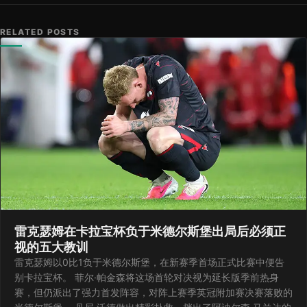
RELATED POSTS
雷克瑟姆在卡拉宝杯负于米德尔斯堡出局后必须正
视的五大教训
雷克瑟姆以0比1负于米德尔斯堡，在新赛季首场正式比赛中便告
别卡拉宝杯。 菲尔·帕金森将这场首轮对决视为延长版季前热身
赛，但仍派出了强力首发阵容，对阵上赛季英冠附加赛决赛落败的