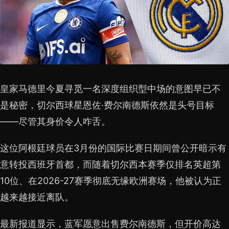
皇家马德里今夏寻觅一名深度组织型中场的意图早已不
是秘密，切尔西球星恩佐·费尔南德斯依然是头号目标
——尽管其身价令人咋舌。
这位阿根廷球员在3月份的国际比赛日期间曾公开暗示有
意转投西班牙首都，而随着切尔西本赛季仅排名英超第
10位、在2026-27赛季彻底无缘欧洲赛场，他被认为正
越来越接近离队。
最新报道显示，蓝军愿意出售费尔南德斯，但开价高达