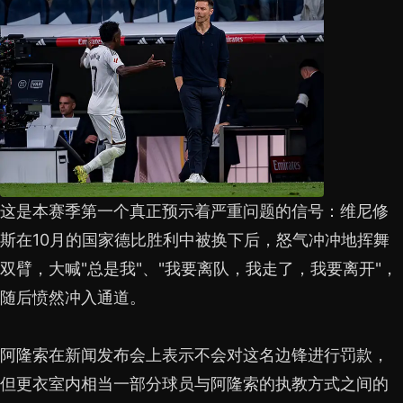
这是本赛季第一个真正预示着严重问题的信号：维尼修
斯在10月的国家德比胜利中被换下后，怒气冲冲地挥舞
双臂，大喊"总是我"、"我要离队，我走了，我要离开"，
随后愤然冲入通道。
阿隆索在新闻发布会上表示不会对这名边锋进行罚款，
但更衣室内相当一部分球员与阿隆索的执教方式之间的