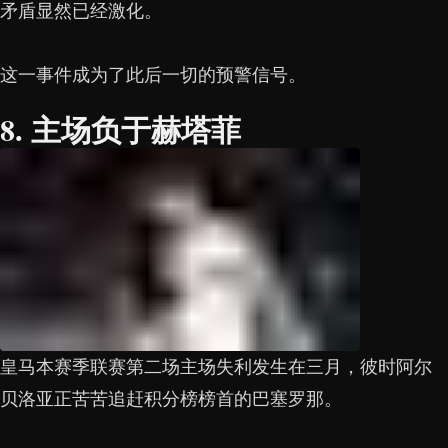
矛盾显然已经激化。
这一事件成为了此后一切的预警信号。
8. 主场负于赫塔菲
皇马本赛季联赛第二场主场失利发生在三月，彼时阿尔
贝洛亚正苦苦追赶积分榜榜首的巴塞罗那。