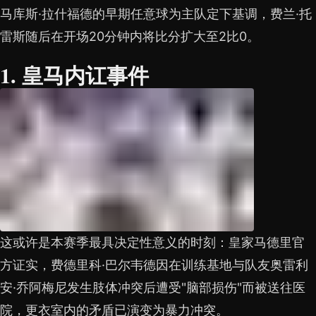
马库斯·拉什福德的早期任意球为主队定下基调，费兰·托
雷斯随后在开场20分钟内将比分扩大至2比0。
1. 皇马内讧事件
这或许是本赛季最具决定性意义的时刻：皇家马德里官
方证实，费德里科·巴尔韦德因在训练基地与队友奥雷利
安·乔阿梅尼发生肢体冲突后遭受"脑部损伤"而被送往医
院，更衣室内的矛盾已演变为暴力冲突。