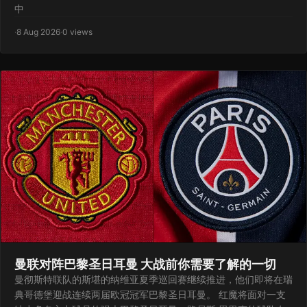
中
·
8 Aug 2026
·
0 views
曼联对阵巴黎圣日耳曼 大战前你需要了解的一切
曼彻斯特联队的斯堪的纳维亚夏季巡回赛继续推进，他们即将在瑞
典哥德堡迎战连续两届欧冠冠军巴黎圣日耳曼。 红魔将面对一支