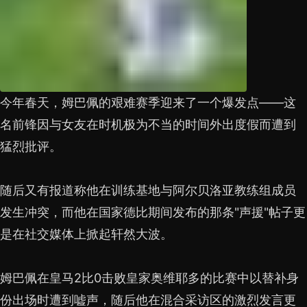
今年春天，姆巴佩的艰难赛季迎来了一个爆发点——这
名前锋因与女友在时机极为不当的时间外出度假而遭到
猛烈批评。
随后又有报道称他在训练基地与阿尔贝洛亚教练组成员
发生冲突，而他在国家德比期间发布的那条"声援"帖子更
是在社交媒体上掀起轩然大波。
姆巴佩在皇马2比0击败皇家奥维耶多的比赛中以替补身
份出场时遭到嘘声，随后他在混合采访区的激烈发言更