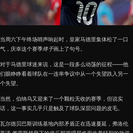
当周六下午终场哨声响起时，皇家马德里集体松了一口
气，庆幸这个赛季
终于
画上了句号。
对于马德里球迷来说，这是一段多么动荡的征程——他
们眼睁睁看着球队在一连串争议中从一个失望跌入另一
个失望。
当然，伯纳乌又迎来了一个颗粒无收的赛季，但说实
话，这一事实几乎只是触及了球队深层问题的皮毛。
瓦尔德贝巴斯训练基地内部矛盾正在迅速蔓延，弗洛伦