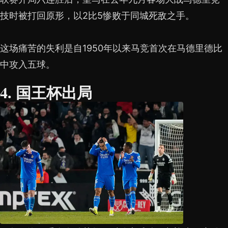
技时被打回原形，以2比5惨败于同城死敌之手。
这场痛苦的失利是自1950年以来马竞首次在马德里德比
中攻入五球。
4. 国王杯出局