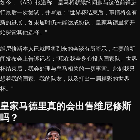
如今，《AS》报道称，皇马将就续约问题与这位前锋进
行最后一次尝试，并写道："世界杯结束后，事情将会有
新的进展，如果届时仍未能达成协议，皇家马德里将开
始探索其他选择。"
维尼修斯本人已就即将到来的会谈有所暗示，在赛前新
闻发布会上告诉记者："现在我全身心投入国家队。世界
杯结束后，我会处理与皇马相关的一切事宜。此刻我只
想着我的国家、我的队友，以及打出一届精彩的世界
杯。"
皇家马德里真的会出售维尼修斯
吗？