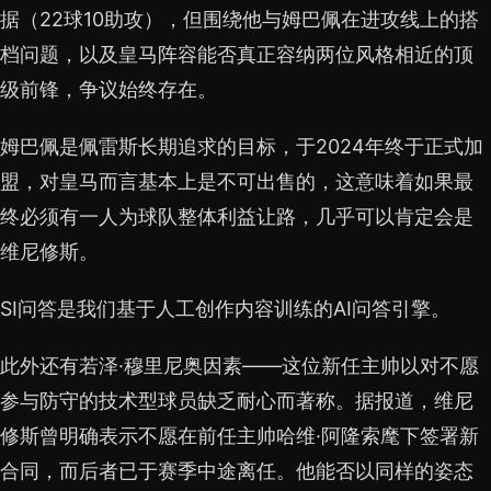
据（22球10助攻），但围绕他与姆巴佩在进攻线上的搭
档问题，以及皇马阵容能否真正容纳两位风格相近的顶
级前锋，争议始终存在。
姆巴佩是佩雷斯长期追求的目标，于2024年终于正式加
盟，对皇马而言基本上是不可出售的，这意味着如果最
终必须有一人为球队整体利益让路，几乎可以肯定会是
维尼修斯。
SI问答是我们基于人工创作内容训练的AI问答引擎。
此外还有若泽·穆里尼奥因素——这位新任主帅以对不愿
参与防守的技术型球员缺乏耐心而著称。据报道，维尼
修斯曾明确表示不愿在前任主帅哈维·阿隆索麾下签署新
合同，而后者已于赛季中途离任。他能否以同样的姿态