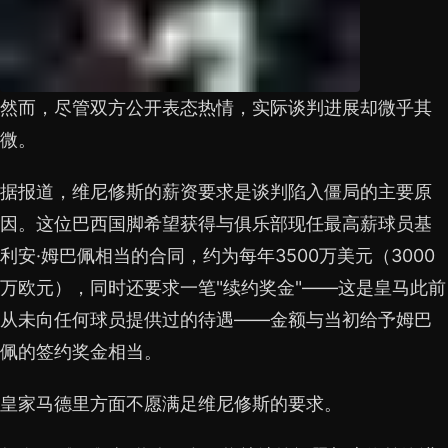
然而，尽管双方公开表态热情，实际谈判进展却微乎其
微。
据报道，维尼修斯的薪资要求是谈判陷入僵局的主要原
因。这位巴西国脚希望获得与俱乐部现任最高薪球员基
利安·姆巴佩相当的合同，约为每年3500万美元（3000
万欧元），同时还要求一笔"续约奖金"——这是皇马此前
从未向任何球员提供过的待遇——金额与当初给予姆巴
佩的签约奖金相当。
皇家马德里方面不愿满足维尼修斯的要求。