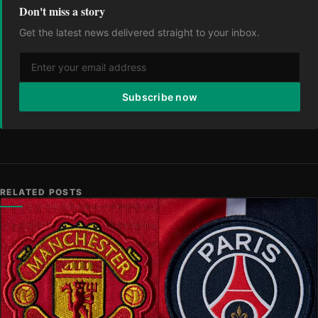
Don't miss a story
Get the latest news delivered straight to your inbox.
Subscribe now
RELATED POSTS