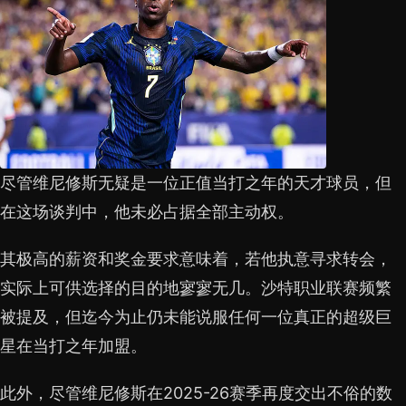
尽管维尼修斯无疑是一位正值当打之年的天才球员，但
在这场谈判中，他未必占据全部主动权。
其极高的薪资和奖金要求意味着，若他执意寻求转会，
实际上可供选择的目的地寥寥无几。沙特职业联赛频繁
被提及，但迄今为止仍未能说服任何一位真正的超级巨
星在当打之年加盟。
此外，尽管维尼修斯在2025-26赛季再度交出不俗的数