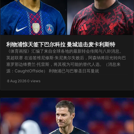
利物浦惊天签下巴尔科拉 曼城追击麦卡利斯特
《体育画报》汇编了来自全球各地的最新转会传闻与八卦消息。
英超联赛 在追签维尼修斯·朱尼奥尔失败后，阿森纳将目光转向巴
塞罗那边锋费兰·托雷斯，将其视为可能的替代人选。（消息来
源：CaughtOffside） 利物浦已与巴黎圣日耳曼就
·
8 Aug 2026
·
0 views