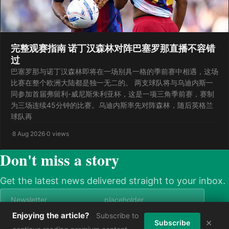
完整观赛指南 诺丁汉森林对阵巴塞罗那直播不容错
过
巴塞罗那与诺丁汉森林即将在一场别具一格的季前赛中相遇，这场
比赛在整个欧洲大陆都是独一无二的。 两支球队将与乌迪内斯一
同参加首届弗留利-威尼斯朱利亚杯，这是一项三角季前赛，赛制
为三场连续45分钟的比赛。乌迪内斯率先对阵森林，随后英格兰
球队再
·
8 Aug 2026
·
0 views
Don't miss a story
Get the latest news delivered straight to your inbox.
Enjoying the article?
Subscribe to
×
Subscribe now
Subscribe