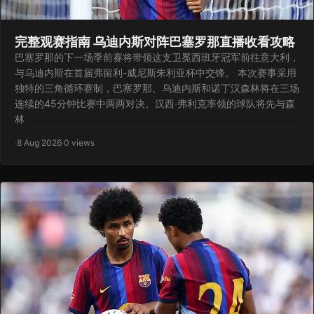
完整观赛指南 乌迪内斯对阵巴塞罗那直播收看攻略
巴塞罗那的下一场季前赛将带领这支卫冕西班牙冠军前往意大利，
与乌迪内斯在首届弗留利-威尼斯朱利亚杯中交锋。 本次赛事采用
独特的三角循环赛制，巴塞罗那、乌迪内斯和诺丁汉森林将在三场
连续的45分钟比赛中两两对决。汉西·弗利克率领的球队将先与森
林
·
8 Aug 2026
·
0 views