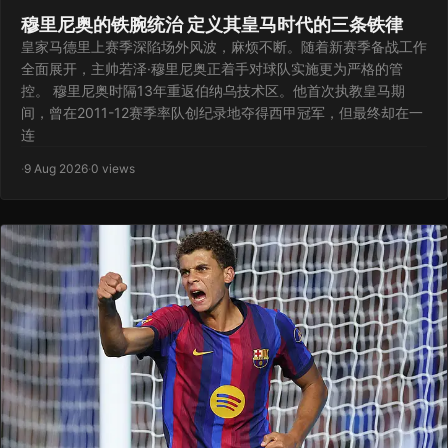
穆里尼奥的铁腕统治 定义其皇马时代的三条铁律
皇家马德里上赛季深陷场外风波，麻烦不断。随着新赛季备战工作
全面展开，主帅若泽·穆里尼奥正着手对球队实施更为严格的管
控。 穆里尼奥时隔13年重返伯纳乌技术区。他首次执教皇马期
间，曾在2011-12赛季率队创纪录地夺得西甲冠军，但最终却在一
连
·
9 Aug 2026
·
0 views