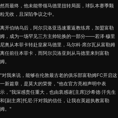
然而最终，他未能带领马德里扭转局面，球队本赛季颗
粒无收，且深陷争议之中。
离开伯纳乌后，阿尔贝洛亚迅速重返教练席，加盟富勒
姆，成为一场罕见三方主帅轮换的一部分——若泽·穆里
尼奥从本菲卡转赴皇家马德里，马尔科·席尔瓦从富勒姆
离任前往本菲卡，而阿尔贝洛亚则从马德里来到富勒
姆。
"对我来说，能够在伦敦最古老的俱乐部富勒姆FC开启这
一新篇章，是莫大的荣誉，"他在官方亮相声明中表
示，"我深感责任重大，也由衷感谢[主席]沙希德·汗先生
和[副主席]托尼·汗对我的信任，让我在英超执教富勒
姆。"