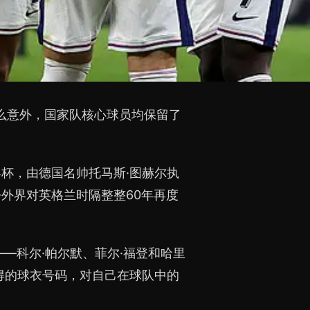
什么意外，国家队核心球员均保留了
杯，由德国名帅托马斯·图赫尔执
外界对英格兰时隔整整60年再度
—科尔·帕尔默、菲尔·福登和哈里
得的球衣号码，对自己在球队中的