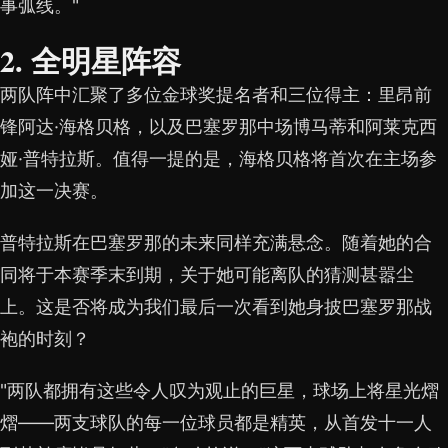
事弧线。"
2. 全明星阵容
两队阵中汇聚了多位金球奖提名者和三位得主：里昂前
锋阿达·海格贝格，以及巴塞罗那中场博马蒂和阿莱克西
娅·普特拉斯。值得一提的是，海格贝格将首次在主场参
加这一决赛。
普特拉斯在巴塞罗那的未来同样充满悬念。随着她的合
同将于本赛季末到期，关于她可能离队的猜测甚嚣尘
上。这是否将成为我们最后一次看到她身披巴塞罗那战
袍的时刻？
"两队都拥有这些令人叹为观止的巨星，球场上将星光熠
熠——两支球队的每一位球员都是精英，从首发十一人