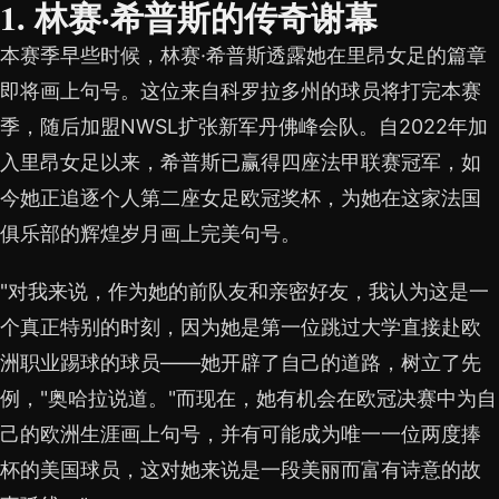
1. 林赛·希普斯的传奇谢幕
本赛季早些时候，林赛·希普斯透露她在里昂女足的篇章
即将画上句号。这位来自科罗拉多州的球员将打完本赛
季，随后加盟NWSL扩张新军丹佛峰会队。自2022年加
入里昂女足以来，希普斯已赢得四座法甲联赛冠军，如
今她正追逐个人第二座女足欧冠奖杯，为她在这家法国
俱乐部的辉煌岁月画上完美句号。
"对我来说，作为她的前队友和亲密好友，我认为这是一
个真正特别的时刻，因为她是第一位跳过大学直接赴欧
洲职业踢球的球员——她开辟了自己的道路，树立了先
例，"奥哈拉说道。"而现在，她有机会在欧冠决赛中为自
己的欧洲生涯画上句号，并有可能成为唯一一位两度捧
杯的美国球员，这对她来说是一段美丽而富有诗意的故