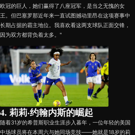
欧冠的巨人，她们赢得了八座冠军，是当之无愧的女
王。但巴塞罗那近年来一直试图撼动里昂在这项赛事中
长期占据的霸主地位。我喜欢看这两支球队正面交锋，
因为双方都背负着太多。"
4. 莉莉·约翰内斯的崛起
随着31岁的希普斯职业生涯步入暮年，一位年轻的美国
中场球员将在本周六与她同场竞技——她就是18岁的莉