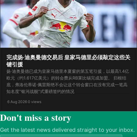
完成扬·迪奥曼德交易后 皇家马德里必须敲定这些关
键引援
扬·迪奥曼德已成为皇家马德里本夏窗的第五笔引援，以最高1.4亿
欧元（约1.617亿美元）的转会费从RB莱比锡完成加盟。 归根结
底，弗洛伦蒂诺·佩雷斯绝不会让这个转会窗口在没有完成一笔高
知名度"银河战舰"式重磅签约的情况
·
6 Aug 2026
·
0 views
Don't miss a story
Get the latest news delivered straight to your inbox.