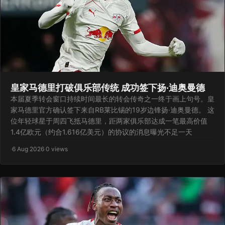
皇家马德里打破俱乐部传统 成功签下扬·迪奥曼德
本届夏季转会窗口持续时间最长的转会传奇之一终于画上句号。皇
家马德里官方确认签下来自RB莱比锡的19岁边锋扬·迪奥曼德。 这
位年轻球星于周四飞抵马德里，距两家俱乐部达成一笔最高价值
1.4亿欧元（约合1.616亿美元）的协议的消息曝光不足一天
·
6 Aug 2026
·
0 views