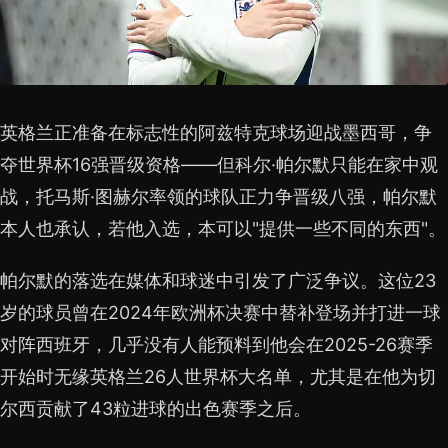
英格兰正准备在标志性的阿兹特克球场迎战墨西哥，争
夺世界杯16强晋级资格——但科尔·帕尔默只能在家中观
战，托马斯·图赫尔率领的球队正力争晋级八强，帕尔默
本人也承认，若他入选，本可以"提供一些不同的东西"。
帕尔默的落选在媒体和球迷中引发了广泛争议。这位23
岁的球员曾在2024年欧洲杯决赛中替补登场并打进一球
对阵西班牙，几乎没有人能预料到他会在2025-26赛季
开始时无缘英格兰26人世界杯大名单，尤其是在他为切
尔西贡献了43粒进球的出色赛季之后。