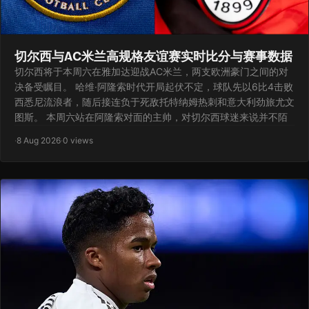
切尔西与AC米兰高规格友谊赛实时比分与赛事数据
切尔西将于本周六在雅加达迎战AC米兰，两支欧洲豪门之间的对
决备受瞩目。 哈维·阿隆索时代开局起伏不定，球队先以6比4击败
西悉尼流浪者，随后接连负于死敌托特纳姆热刺和意大利劲旅尤文
图斯。 本周六站在阿隆索对面的主帅，对切尔西球迷来说并不陌
·
8 Aug 2026
·
0 views