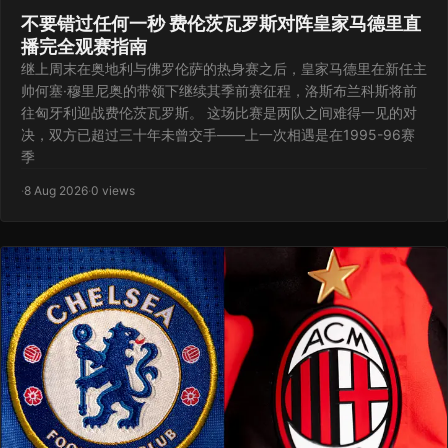
不要错过任何一秒 费伦茨瓦罗斯对阵皇家马德里直
播完全观赛指南
继上周末在奥地利与佛罗伦萨的热身赛之后，皇家马德里在新任主
帅何塞·穆里尼奥的带领下继续其季前赛征程，洛斯布兰科斯将前
往匈牙利迎战费伦茨瓦罗斯。 这场比赛是两队之间难得一见的对
决，双方已超过三十年未曾交手——上一次相遇是在1995-96赛
季
·
8 Aug 2026
·
0 views