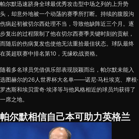
帕尔默迅速跻身全球最优秀攻击型中场之列的上升势
头，却意外地被一个动荡的赛季所打断。持续的腹股沟
伤病起初被切尔西处理不当，导致他缺阵近三个月。逐
步复出的过程限制了他在切尔西赛季关键时刻的贡献，
而随后的伤病复发也使他无法重拾最佳状态。球队最终
在英超联赛中排名第10，无缘欧战资格。
随着多名球员凭借俱乐部表现脱颖而出，帕尔默未能入
选图赫尔的26人世界杯大名单——诺尼·马杜埃克、摩根·
罗杰斯和埃贝雷奇·埃泽等与他风格相近的球员均获得了
一席之地。
帕尔默相信自己本可助力英格兰