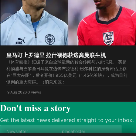
皇马盯上罗德里 拉什福德获逃离曼联生机
《体育画报》汇编了来自全球最新的转会传闻与八卦消息。 英超
利物浦与巴黎圣日耳曼在边锋布拉德利·巴尔科拉的身价评估上存
在"巨大差距"，后者开价1.955亿美元（1.45亿英镑），成为目前
谈判的重大障碍。（消息来源：
·
9 Aug 2026
·
0 views
Don't miss a story
Get the latest news delivered straight to your inbox.