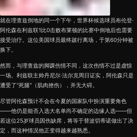
就在理查兹倒地的同一个下午，世界杯候选球员布伦登·
阿伦森在利兹联1比0击败布莱顿的比赛中倒地后也需要
接受治疗。这位美国球员最终跛行离场，于第60分钟被
换下。
然而，与理查兹的脚踝伤情不同，这次伤情不过是虚惊
一场。利兹联主帅丹尼尔·法尔克周日证实，阿伦森只是
遭受了"死腿"（肌肉挫伤），并无大碍。
尽管阿伦森预计不会在今夏的国家队中扮演重要角色
——他仍是能否入选大名单尚不确定的边缘人选——但
若这位25岁球员因伤缺席，将等于替波切蒂诺做出了决
定，而这种情况他正变得越来越熟悉。