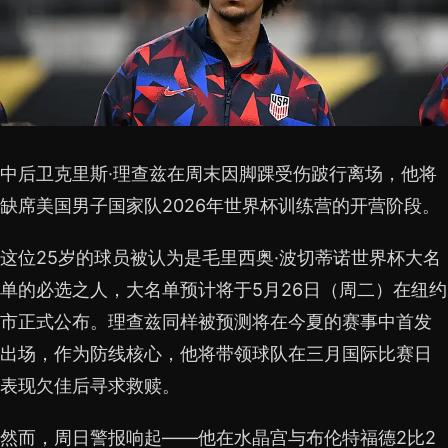
中后卫克里斯·理查兹在周末因脚踝受伤跛行离场，他将
缺席美国男子国家队2026年世界杯训练营的开营阶段。
这位25岁的球员被认为是毛里西奥·波切蒂诺世界杯大名
单的必选之人，大名单预计将于5月26日（周二）在纽约
市正式公布。理查兹同样被预测将在今夏的赛事中首发
出场，作为防线核心，他将带领球队在三月国际比赛日
表现欠佳后寻求救赎。
然而，周日警报响起——他在水晶宫与布伦特福德2比2