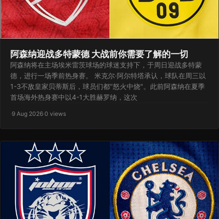
阿森纳迎战多特蒙德 大战前你需要了解的一切
阿森纳将在主场埃米雷茨球场的球迷支持下，于周日迎战多特蒙
德，进行一场季前热身赛。 米克尔·阿尔特塔承认，球队在周三以
1-3不敌皇家贝蒂斯后，球员们都"怒火中烧"。此前阿森纳在夏季
首场海外热身赛中以4-1大胜赫罗纳，这次
·
9 Aug 2026
·
0 views