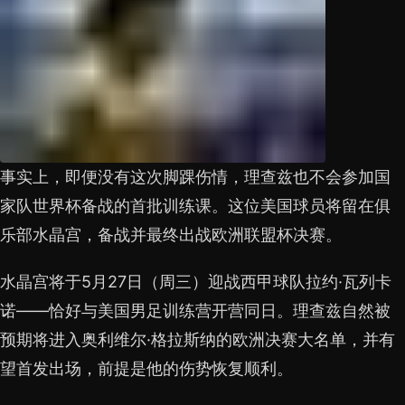
事实上，即便没有这次脚踝伤情，理查兹也不会参加国
家队世界杯备战的首批训练课。这位美国球员将留在俱
乐部水晶宫，备战并最终出战欧洲联盟杯决赛。
水晶宫将于5月27日（周三）迎战西甲球队拉约·瓦列卡
诺——恰好与美国男足训练营开营同日。理查兹自然被
预期将进入奥利维尔·格拉斯纳的欧洲决赛大名单，并有
望首发出场，前提是他的伤势恢复顺利。