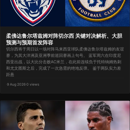
柔佛达鲁尔塔兹姆对阵切尔西 关键对决解析、大胆
预测与预期首发阵容
切尔西将于周日以一场对阵马来西亚球队柔佛达鲁尔塔兹姆的友谊
赛，为其大洋洲及亚洲季前巡回赛画上句号。 蓝军周六在印度尼
西亚出战，以大比分击败AC米兰，在此前连续负于托特纳姆热刺
和尤文图斯之后，完成了一次急需的绝地反弹。 鉴于两队实力差
距悬
·
9 Aug 2026
·
0 views