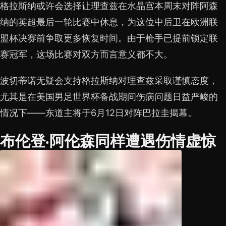
格拉斯纳或许会选择让理查兹在水晶宫本周末对阵阿森
纳的英超最后一轮比赛中休息，为这位中后卫在欧洲联
盟杯决赛前争取更多恢复时间。由于枪手已提前锁定联
赛冠军，这场比赛对双方而言意义都不大。
波切蒂诺无疑会支持格拉斯纳对理查兹采取谨慎态度，
尤其是在美国男足世界杯备战期间伤病问题日益严峻的
情况下——东道主将于6月12日对阵巴拉圭揭幕。
布伦登·阿伦森同样遭遇伤情虚惊