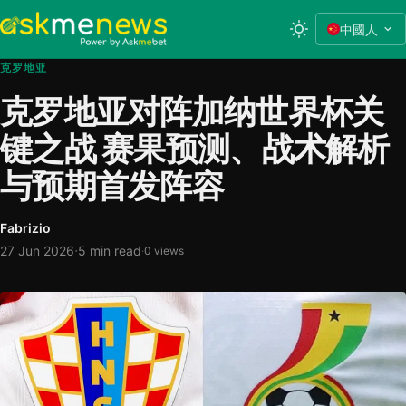
中國人
克罗地亚
克罗地亚对阵加纳世界杯关
键之战 赛果预测、战术解析
与预期首发阵容
Fabrizio
·
27 Jun 2026
5 min read
·
0 views