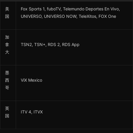
美
Fox Sports 1, fuboTV, Telemundo Deportes En Vivo,
国
UNIVERSO, UNIVERSO NOW, TeleXitos, FOX One
加
拿
TSN2, TSN+, RDS 2, RDS App
大
墨
西
ViX Mexico
哥
英
ITV 4, ITVX
国