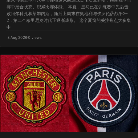
赛中磨合状态、积累比赛体能。 本夏，皇马已在训练赛中先后击
败阿尔科孔和莱加内斯，随后上周末在奥地利与佛罗伦萨战平2–
2，第二个穆里尼奥时代正逐渐成形。 这个夏窗的关注焦点大多集
中
·
8 Aug 2026
·
0 views