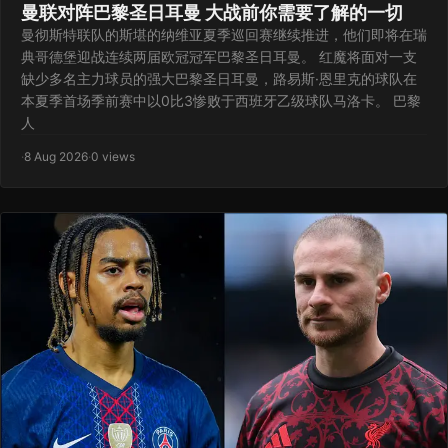
曼联对阵巴黎圣日耳曼 大战前你需要了解的一切
曼彻斯特联队的斯堪的纳维亚夏季巡回赛继续推进，他们即将在瑞
典哥德堡迎战连续两届欧冠冠军巴黎圣日耳曼。 红魔将面对一支
缺少多名主力球员的强大巴黎圣日耳曼，路易斯·恩里克的球队在
本夏季首场季前赛中以0比3惨败于西班牙乙级球队马洛卡。 巴黎
人
·
8 Aug 2026
·
0 views