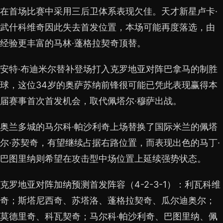
在首场比赛中采用三后卫体系表现欠佳。天才新星卢卡·
武什科维奇因此失去首发位置，本场可能再度落选，由
经验更丰富的马林·蓬格拉契奇顶替。
安特·布迪米尔替补登场打入克罗地亚对阵巴拿马的制胜
球，这位34岁的奥萨苏纳前锋很可能已凭此表现赢得本
届赛事首次首发机会，取代佩塔尔·穆萨出战。
奥兰多城的马尔科·帕沙利奇上场替换了国际米兰的佩塔
尔·苏契奇，有望继续占据右路位置，而表现出色的马丁·
巴图里纳则希望在攻击型中场位置上延续强势状态。
克罗地亚对阵加纳预测首发阵容（4-2-3-1）：利瓦科维
奇；斯塔尼西奇、苏塔洛、蓬格拉契奇、瓜尔迪奥尔；
莫德里奇、科瓦契奇；马尔科·帕沙利奇、巴图里纳、佩