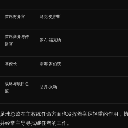
首席财务官
马克·史密斯
首席商务与传
罗布·福克纳
播官
幕僚长
蒂娜·罗伯茨
战略与项目总
艾丹·米勒
监
足球总监在主教练任命方面也发挥着举足轻重的作用，
并经常主导寻找继任者的工作。