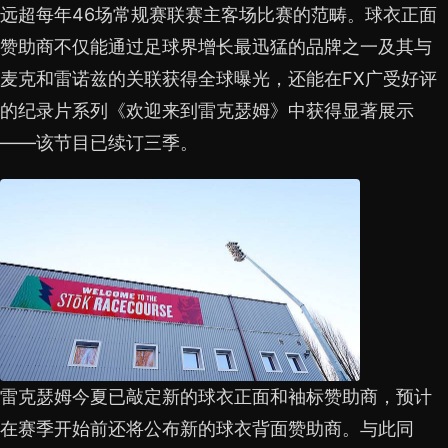
远超每年46场常规赛联赛主客场比赛的范畴。球衣正面
赞助商不仅能通过足球界增长最迅猛的品牌之一及其与
麦克和雷诺兹的关联获得全球曝光，还能在FX广受好评
的纪录片系列《欢迎来到雷克瑟姆》中获得显著展示
——该节目已续订三季。
雷克瑟姆今夏已敲定新的球衣正面和袖标赞助商，预计
在赛季开始前还将公布新的球衣背面赞助商。与此同