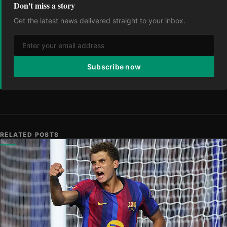
Don't miss a story
Get the latest news delivered straight to your inbox.
Subscribe now
RELATED POSTS