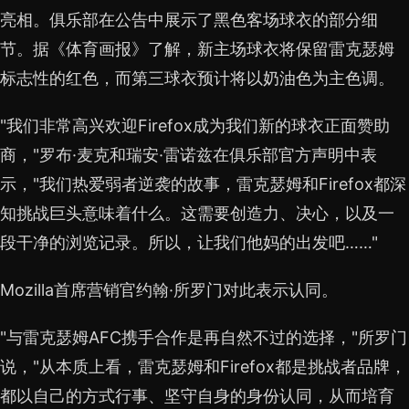
亮相。俱乐部在公告中展示了黑色客场球衣的部分细
节。据《体育画报》了解，新主场球衣将保留雷克瑟姆
标志性的红色，而第三球衣预计将以奶油色为主色调。
"我们非常高兴欢迎Firefox成为我们新的球衣正面赞助
商，"罗布·麦克和瑞安·雷诺兹在俱乐部官方声明中表
示，"我们热爱弱者逆袭的故事，雷克瑟姆和Firefox都深
知挑战巨头意味着什么。这需要创造力、决心，以及一
段干净的浏览记录。所以，让我们他妈的出发吧……"
Mozilla首席营销官约翰·所罗门对此表示认同。
"与雷克瑟姆AFC携手合作是再自然不过的选择，"所罗门
说，"从本质上看，雷克瑟姆和Firefox都是挑战者品牌，
都以自己的方式行事、坚守自身的身份认同，从而培育